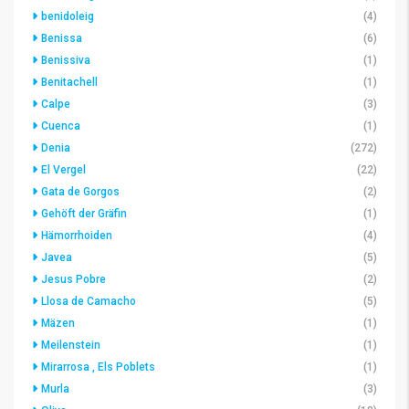
benidoleig
(4)
Benissa
(6)
Benissiva
(1)
Benitachell
(1)
Calpe
(3)
Cuenca
(1)
Denia
(272)
El Vergel
(22)
Gata de Gorgos
(2)
Gehöft der Gräfin
(1)
Hämorrhoiden
(4)
Javea
(5)
Jesus Pobre
(2)
Llosa de Camacho
(5)
Mäzen
(1)
Meilenstein
(1)
Mirarrosa , Els Poblets
(1)
Murla
(3)