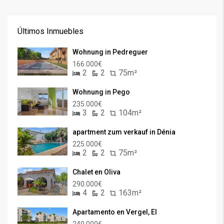
Últimos Inmuebles
Wohnung in Pedreguer
166.000€
2
2
75m²
Wohnung in Pego
235.000€
3
2
104m²
apartment zum verkauf in Dénia
225.000€
2
2
75m²
Chalet en Oliva
290.000€
4
2
163m²
Apartamento en Vergel, El