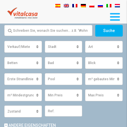
Suche
Verkauf/Miete
Stadt
Art
Betten
Bad
Blick
Erste Strandlinie
Pool
m² gebautes Minimum
m² Mindestgrundfläche
Min Preis
Max Preis
Zustand
ANDERE EIGENSCHAFTEN