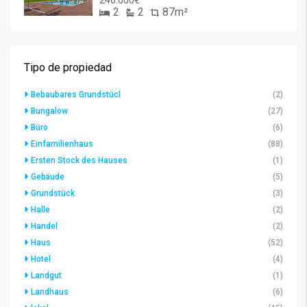
240.000€
2
2
87m²
Tipo de propiedad
Bebaubares Grundstücl
(2)
Bungalow
(27)
Büro
(6)
Einfamilienhaus
(88)
Ersten Stock des Hauses
(1)
Gebäude
(5)
Grundstück
(3)
Halle
(2)
Handel
(2)
Haus
(52)
Hotel
(4)
Landgut
(1)
Landhaus
(6)