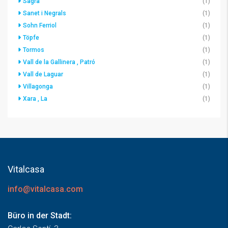
Sagra
(1)
Sanet i Negrals
(1)
Sohn Ferriol
(1)
Töpfe
(1)
Tormos
(1)
Vall de la Gallinera , Patró
(1)
Vall de Laguar
(1)
Villagonga
(1)
Xara , La
(1)
Vitalcasa
info@vitalcasa.com
Büro in der Stadt: