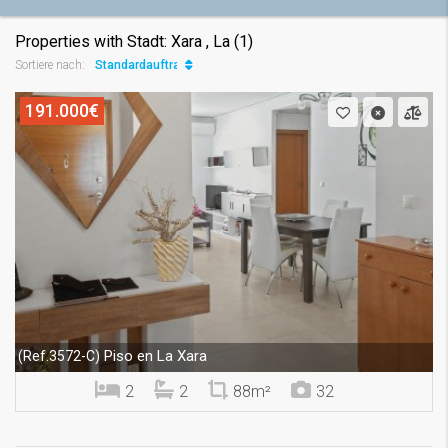
Properties with Stadt: Xara , La (1)
Standardauftrag
Sortiere nach:
191.000€
Piso en La Xara
(Ref.3572-C)
2
2
88m²
32