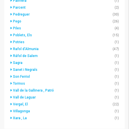
Palmera
(1)
Parcent
(2)
Pedreguer
(30)
Pego
(26)
Piles
(4)
Poblets, Els
(15)
Potries
(1)
Rafol d'Almunia
(47)
Ráfol de Salem
(1)
Sagra
(1)
Sanet i Negrals
(1)
Son Ferriol
(1)
Tormos
(1)
Vall de la Gallinera , Patró
(1)
Vall de Laguar
(1)
Vergel, El
(22)
Villagonga
(1)
Xara , La
(1)