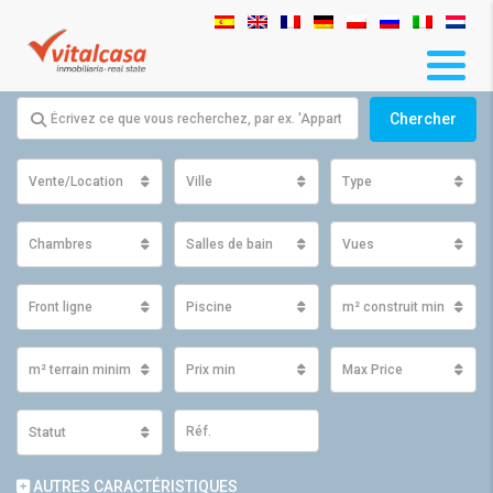
Chercher
Vente/Location
Ville
Type
Chambres
Salles de bain
Vues
Front ligne
Piscine
m² construit minimum
m² terrain minimum
Prix ​​min
Max Price
Statut
AUTRES CARACTÉRISTIQUES