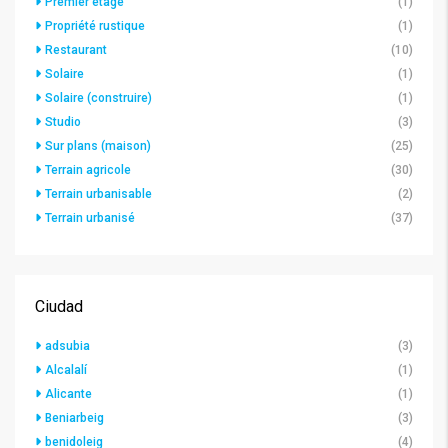
Premier étage
(1)
Propriété rustique
(1)
Restaurant
(10)
Solaire
(1)
Solaire (construire)
(1)
Studio
(3)
Sur plans (maison)
(25)
Terrain agricole
(30)
Terrain urbanisable
(2)
Terrain urbanisé
(37)
Ciudad
adsubia
(3)
Alcalalí
(1)
Alicante
(1)
Beniarbeig
(3)
benidoleig
(4)