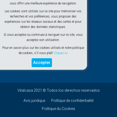
vous offrir une meilleure expérience de navigation.
Les cookies sont utilisés sur ce site pour mémoriser vos
recherches et vos préférences, vous proposer des
expériences sur les réseaux sociaux et des cartes et pour
obtenir des données statistiques.
Si vous acceptez ou continuez à naviguer sur ce site, vous
acceptez son utilisation.
Pour en savoir plus sur les cookies utilisés et notre politique
de cookies, s'il vous plaît
Cliquez ici
Accepter
Vitalcasa 2021 © Todos los derechos reservados
Avis juridique
Politique de confidentialité
Politique du Cookies