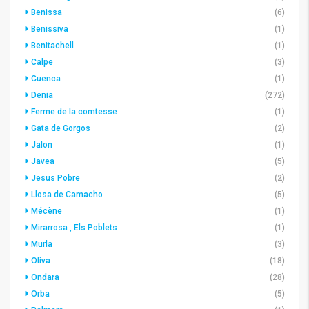
Benissa
(6)
Benissiva
(1)
Benitachell
(1)
Calpe
(3)
Cuenca
(1)
Denia
(272)
Ferme de la comtesse
(1)
Gata de Gorgos
(2)
Jalon
(1)
Javea
(5)
Jesus Pobre
(2)
Llosa de Camacho
(5)
Mécène
(1)
Mirarrosa , Els Poblets
(1)
Murla
(3)
Oliva
(18)
Ondara
(28)
Orba
(5)