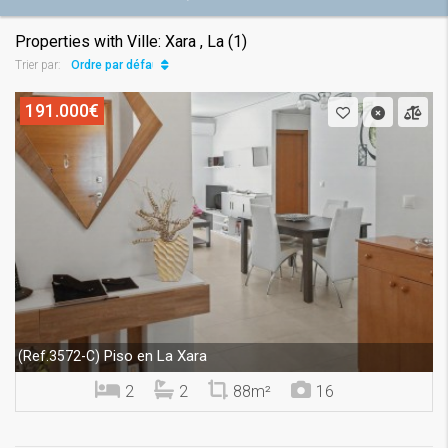
Properties with Ville: Xara , La (1)
Ordre par défaut
Trier par:
191.000€
Piso en La Xara
(Ref.3572-C)
2
2
88m²
16