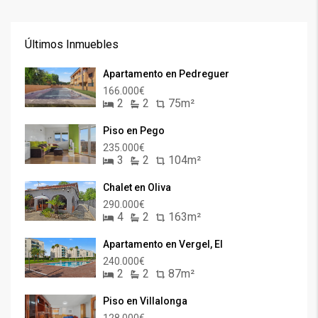
Últimos Inmuebles
Apartamento en Pedreguer
166.000€
2
2
75m²
Piso en Pego
235.000€
3
2
104m²
Chalet en Oliva
290.000€
4
2
163m²
Apartamento en Vergel, El
240.000€
2
2
87m²
Piso en Villalonga