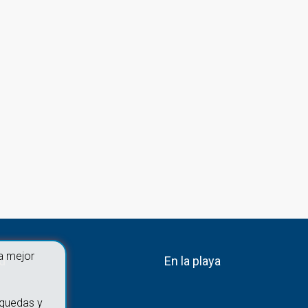
a mejor
ad
En la playa
squedas y