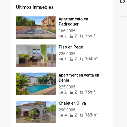
Lo 
Últimos Inmuebles
Apartamento en
Pedreguer
166.000€
2
2
75m²
Piso en Pego
235.000€
3
2
104m²
apartment en venta en
Dénia
225.000€
2
2
75m²
Chalet en Oliva
290.000€
4
2
163m²