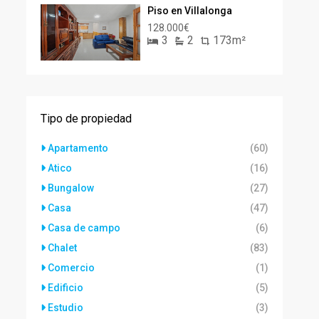
Piso en Villalonga
128.000€
3
2
173m²
Tipo de propiedad
Apartamento
(60)
Atico
(16)
Bungalow
(27)
Casa
(47)
Casa de campo
(6)
Chalet
(83)
Comercio
(1)
Edificio
(5)
Estudio
(3)