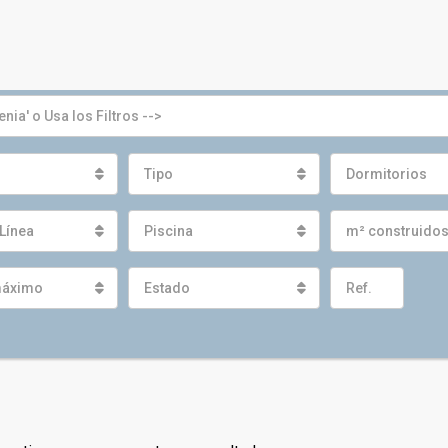
Tipo
Dormitorios
Línea
Piscina
m² construido
máximo
Estado