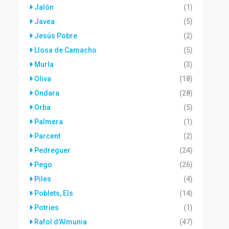
Jalón
(1)
Javea
(5)
Jesús Pobre
(2)
Llosa de Camacho
(5)
Murla
(3)
Oliva
(18)
Ondara
(28)
Orba
(5)
Palmera
(1)
Parcent
(2)
Pedreguer
(24)
Pego
(26)
Piles
(4)
Poblets, Els
(14)
Potries
(1)
Rafol d'Almunia
(47)