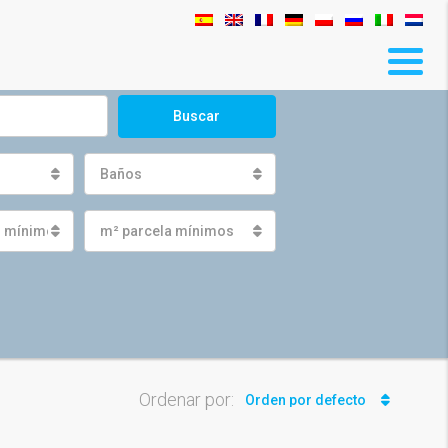
Buscar
Baños
s mínimos
m² parcela mínimos
Ordenar por:
Orden por defecto