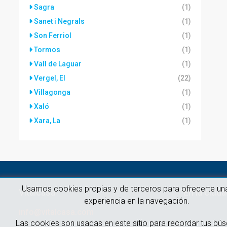
Sagra
(1)
Sanet i Negrals
(1)
Son Ferriol
(1)
Tormos
(1)
Vall de Laguar
(1)
Vergel, El
(22)
Villagonga
(1)
Xaló
(1)
Xara, La
(1)
Usamos cookies propias y de terceros para ofrecerte un
Vitalcasa
En la ciud
experiencia en la navegación.
info@vitalcasa.com
Las cookies son usadas en este sitio para recordar tus bú