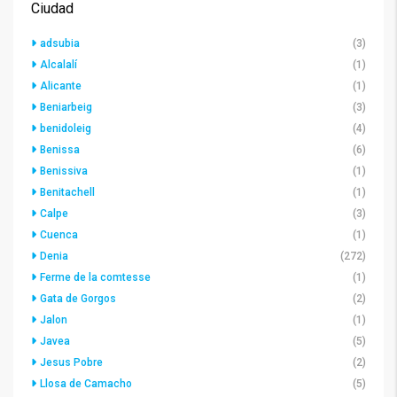
Ciudad
adsubia
(3)
Alcalalí
(1)
Alicante
(1)
Beniarbeig
(3)
benidoleig
(4)
Benissa
(6)
Benissiva
(1)
Benitachell
(1)
Calpe
(3)
Cuenca
(1)
Denia
(272)
Ferme de la comtesse
(1)
Gata de Gorgos
(2)
Jalon
(1)
Javea
(5)
Jesus Pobre
(2)
Llosa de Camacho
(5)