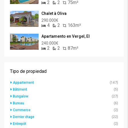
2
2
75m²
Chalet à Oliva
290.000€
4
2
163m²
Apartamento en Vergel, El
240.000€
2
2
87m²
Tipo de propiedad
Appartement
(147)
Bâtiment
(5)
Bungalow
(27)
Bureau
(6)
Commerce
(2)
Dernier étage
(22)
Entrepôt
(2)