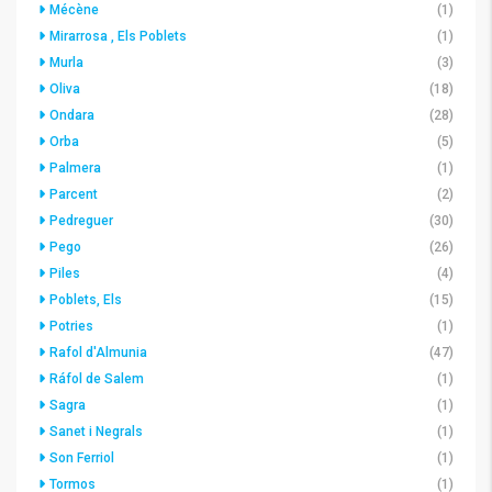
Mécène
(1)
Mirarrosa , Els Poblets
(1)
Murla
(3)
Oliva
(18)
Ondara
(28)
Orba
(5)
Palmera
(1)
Parcent
(2)
Pedreguer
(30)
Pego
(26)
Piles
(4)
Poblets, Els
(15)
Potries
(1)
Rafol d'Almunia
(47)
Ráfol de Salem
(1)
Sagra
(1)
Sanet i Negrals
(1)
Son Ferriol
(1)
Tormos
(1)