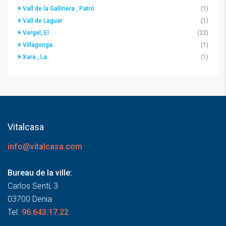
Vall de la Gallinera , Patró
(1)
Vall de Laguar
(1)
Vergel, El
(22)
Villagonga
(1)
Xara , La
(1)
Vitalcasa
info@vitalcasa.com
Bureau de la ville:
Carlos Sentí, 3
03700 Denia
Tel.
96.643.17.22