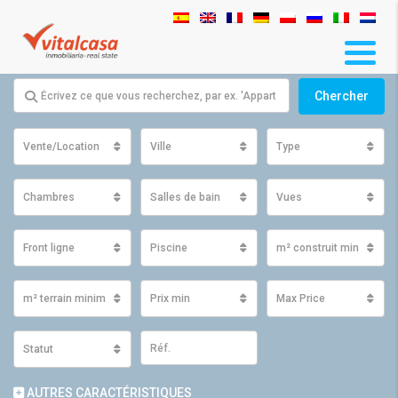
Chercher
Vente/Location
Ville
Type
Chambres
Salles de bain
Vues
Front ligne
Piscine
m² construit minimum
m² terrain minimum
Prix ​​min
Max Price
Statut
AUTRES CARACTÉRISTIQUES