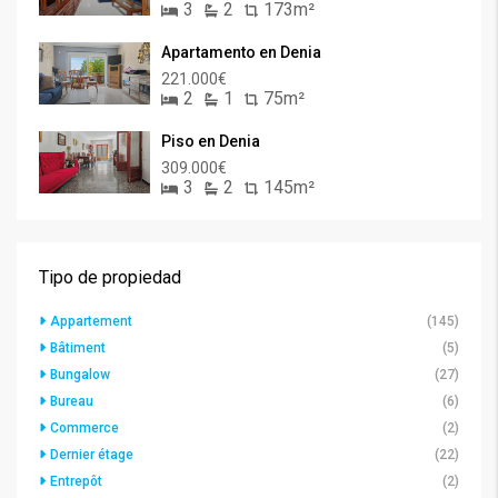
3
2
173m²
Apartamento en Denia
221.000€
2
1
75m²
Piso en Denia
309.000€
3
2
145m²
Tipo de propiedad
Appartement
(145)
Bâtiment
(5)
Bungalow
(27)
Bureau
(6)
Commerce
(2)
Dernier étage
(22)
Entrepôt
(2)