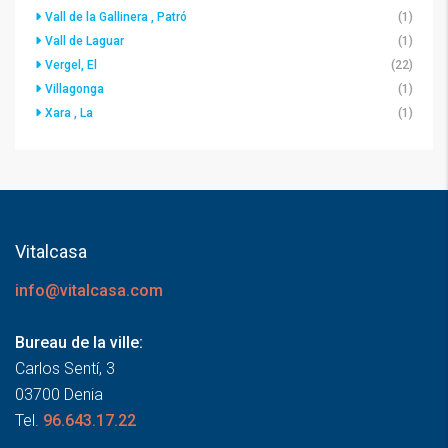
Vall de la Gallinera , Patró
(1)
Vall de Laguar
(1)
Vergel, El
(22)
Villagonga
(1)
Xara , La
(1)
Vitalcasa
info@vitalcasa.com
Bureau de la ville:
Carlos Sentí, 3
03700 Denia
Tel.
96.643.17.22