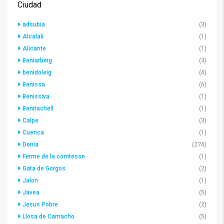
Ciudad
adsubia
(3)
Alcalalí
(1)
Alicante
(1)
Beniarbeig
(3)
benidoleig
(4)
Benissa
(6)
Benissiva
(1)
Benitachell
(1)
Calpe
(3)
Cuenca
(1)
Denia
(274)
Ferme de la comtesse
(1)
Gata de Gorgos
(2)
Jalon
(1)
Javea
(5)
Jesus Pobre
(2)
Llosa de Camacho
(5)