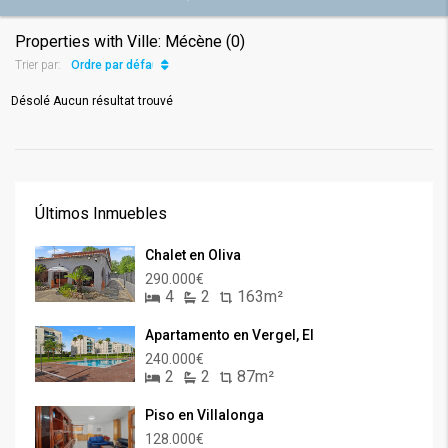
Properties with Ville: Mécène (0)
Ordre par défaut
Trier par:
Désolé Aucun résultat trouvé
Últimos Inmuebles
Chalet en Oliva
290.000€
4
2
163m²
Apartamento en Vergel, El
240.000€
2
2
87m²
Piso en Villalonga
128.000€