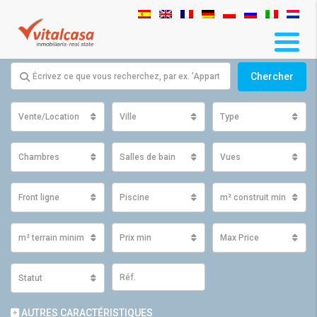
Chercher
Vente/Location
Ville
Type
Chambres
Salles de bain
Vues
Front ligne
Piscine
m² construit minimum
m² terrain minimum
Prix ​​min
Max Price
Statut
AUTRES CARACTÉRISTIQUES