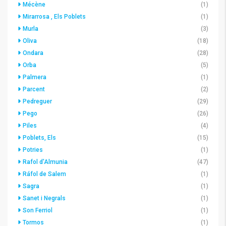
Mécène
(1)
Mirarrosa , Els Poblets
(1)
Murla
(3)
Oliva
(18)
Ondara
(28)
Orba
(5)
Palmera
(1)
Parcent
(2)
Pedreguer
(29)
Pego
(26)
Piles
(4)
Poblets, Els
(15)
Potries
(1)
Rafol d'Almunia
(47)
Ráfol de Salem
(1)
Sagra
(1)
Sanet i Negrals
(1)
Son Ferriol
(1)
Tormos
(1)