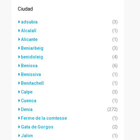
Ciudad
adsubia
(3)
Alcalalí
(1)
Alicante
(1)
Beniarbeig
(3)
benidoleig
(4)
Benissa
(6)
Benissiva
(1)
Benitachell
(1)
Calpe
(3)
Cuenca
(1)
Denia
(272)
Ferme de la comtesse
(1)
Gata de Gorgos
(2)
Jalon
(1)