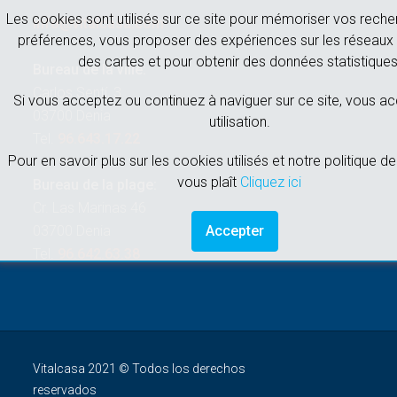
Les cookies sont utilisés sur ce site pour mémoriser vos reche
info@vitalcasa.com
préférences, vous proposer des expériences sur les réseaux 
des cartes et pour obtenir des données statistiques
Bureau de la ville:
Carlos Sentí, 3
Si vous acceptez ou continuez à naviguer sur ce site, vous a
03700 Denia
utilisation.
Tel.
96.643.17.22
Pour en savoir plus sur les cookies utilisés et notre politique de 
vous plaît
Cliquez ici
Bureau de la plage:
Cr. Las Marinas 46
03700 Denia
Accepter
Tel.
96.642.63.38
Vitalcasa 2021 © Todos los derechos
reservados