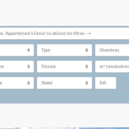
Type
Chambres
gne
Piscine
m² construit 
e
Statut