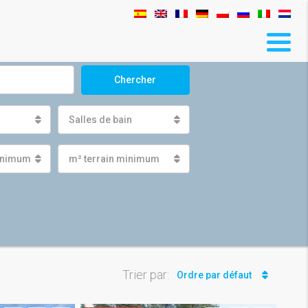
Chercher
Salles de bain
minimum
m² terrain minimum
Trier par:
Ordre par défaut