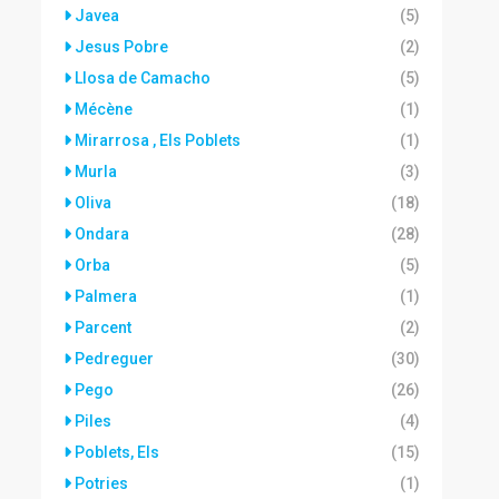
Javea
(5)
Jesus Pobre
(2)
Llosa de Camacho
(5)
Mécène
(1)
Mirarrosa , Els Poblets
(1)
Murla
(3)
Oliva
(18)
Ondara
(28)
Orba
(5)
Palmera
(1)
Parcent
(2)
Pedreguer
(30)
Pego
(26)
Piles
(4)
Poblets, Els
(15)
Potries
(1)