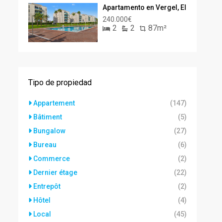
Apartamento en Vergel, El
240.000€
2
2
87m²
Tipo de propiedad
Appartement
(147)
Bâtiment
(5)
Bungalow
(27)
Bureau
(6)
Commerce
(2)
Dernier étage
(22)
Entrepôt
(2)
Hôtel
(4)
Local
(45)