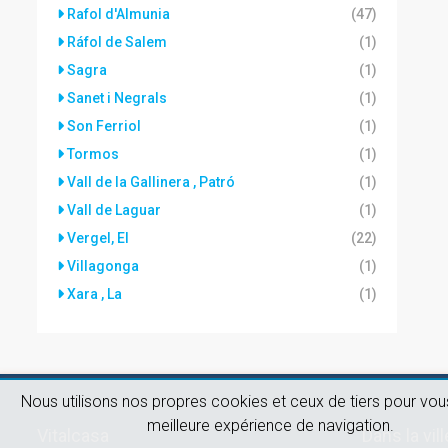
Rafol d'Almunia
(47)
Ráfol de Salem
(1)
Sagra
(1)
Sanet i Negrals
(1)
Son Ferriol
(1)
Tormos
(1)
Vall de la Gallinera , Patró
(1)
Vall de Laguar
(1)
Vergel, El
(22)
Villagonga
(1)
Xara , La
(1)
Nous utilisons nos propres cookies et ceux de tiers pour vous
meilleure expérience de navigation.
Vitalcasa
Dans la vill