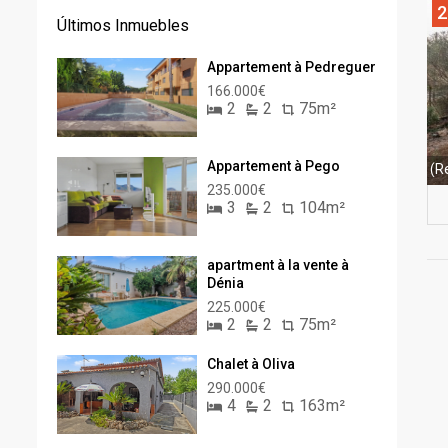
2
Últimos Inmuebles
Appartement à Pedreguer
166.000€
2
2
75m²
Appartement à Pego
(R
235.000€
3
2
104m²
apartment à la vente à
Dénia
225.000€
2
2
75m²
Chalet à Oliva
290.000€
4
2
163m²