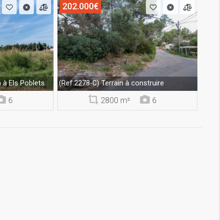
202.000€
n à Els Poblets
Terrain à construire
(Ref.2278-C)
6
2800 m²
6