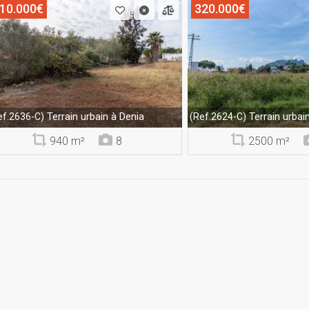
10.000€
320.000€
Terrain urbain à Denia
Terrain urbai
ef.2636-C)
(Ref.2624-C)
940 m²
8
2500 m²