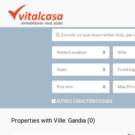
Vente/Location
Ville
Vues
Front li
Prix ​​min
Max Pric
AUTRES CARACTÉRISTIQUES
Properties with Ville: Gandia (0)