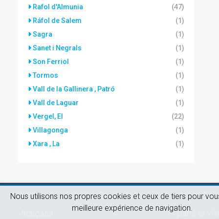
Rafol d'Almunia
(47)
Ráfol de Salem
(1)
Sagra
(1)
Sanet i Negrals
(1)
Son Ferriol
(1)
Tormos
(1)
Vall de la Gallinera , Patró
(1)
Vall de Laguar
(1)
Vergel, El
(22)
Villagonga
(1)
Xara , La
(1)
Nous utilisons nos propres cookies et ceux de tiers pour vous
meilleure expérience de navigation.
Vitalcasa
Dans la vill