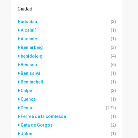
Ciudad
adsubia
(3)
Alcalalí
(1)
Alicante
(1)
Beniarbeig
(3)
benidoleig
(4)
Benissa
(6)
Benissiva
(1)
Benitachell
(1)
Calpe
(3)
Cuenca
(1)
Denia
(272)
Ferme de la comtesse
(1)
Gata de Gorgos
(2)
Jalon
(1)