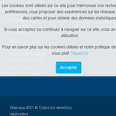
Les cookies sont utilisés sur ce site pour mémoriser vos reche
info@vitalcasa.com
préférences, vous proposer des expériences sur les réseaux 
des cartes et pour obtenir des données statistiques
Bureau de la ville:
Carlos Sentí, 3
Si vous acceptez ou continuez à naviguer sur ce site, vous a
03700 Denia
utilisation.
Tel.
96.643.17.22
Pour en savoir plus sur les cookies utilisés et notre politique de 
vous plaît
Cliquez ici
Bureau de la plage:
Cr. Las Marinas 46
03700 Denia
Accepter
Tel.
96.642.63.38
Vitalcasa 2021 © Todos los derechos
reservados