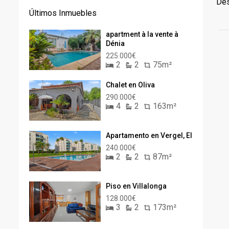
Dés
Últimos Inmuebles
apartment à la vente à
Dénia
225.000€
2
2
75m²
Chalet en Oliva
290.000€
4
2
163m²
Apartamento en Vergel, El
240.000€
2
2
87m²
Piso en Villalonga
128.000€
3
2
173m²