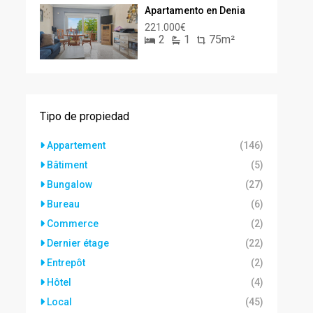
Apartamento en Denia
221.000€
2
1
75m²
Tipo de propiedad
Appartement
(146)
Bâtiment
(5)
Bungalow
(27)
Bureau
(6)
Commerce
(2)
Dernier étage
(22)
Entrepôt
(2)
Hôtel
(4)
Local
(45)