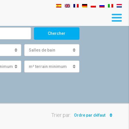
Chercher
Salles de bain
minimum
m² terrain minimum
Trier par:
Ordre par défaut