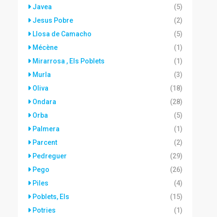
Javea
(5)
Jesus Pobre
(2)
Llosa de Camacho
(5)
Mécène
(1)
Mirarrosa , Els Poblets
(1)
Murla
(3)
Oliva
(18)
Ondara
(28)
Orba
(5)
Palmera
(1)
Parcent
(2)
Pedreguer
(29)
Pego
(26)
Piles
(4)
Poblets, Els
(15)
Potries
(1)