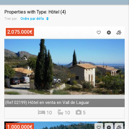
Properties with Type: Hôtel (4)
Ordre par défaut
Trier par:
2.075.000€
Hôtel en venta en Vall de Laguar
(Ref.02199)
10
10
5
1.000.000€