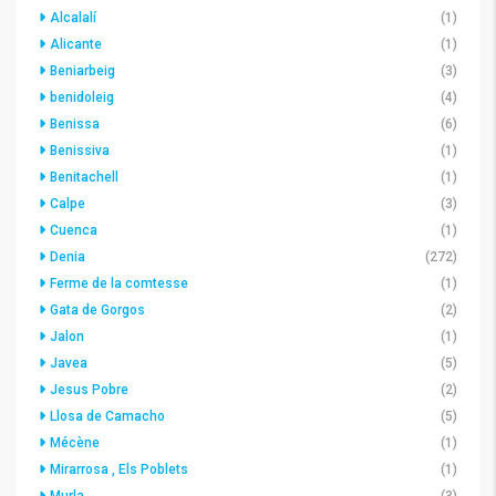
Alcalalí
(1)
Alicante
(1)
Beniarbeig
(3)
benidoleig
(4)
Benissa
(6)
Benissiva
(1)
Benitachell
(1)
Calpe
(3)
Cuenca
(1)
Denia
(272)
Ferme de la comtesse
(1)
Gata de Gorgos
(2)
Jalon
(1)
Javea
(5)
Jesus Pobre
(2)
Llosa de Camacho
(5)
Mécène
(1)
Mirarrosa , Els Poblets
(1)