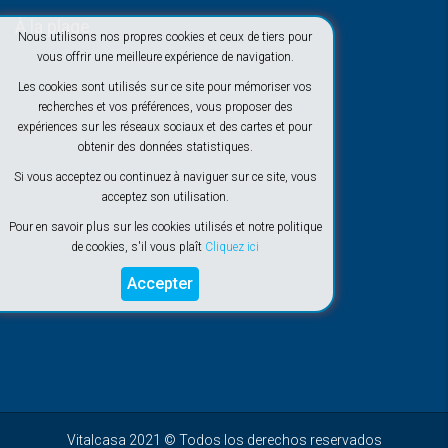
À la plage
Nous utilisons nos propres cookies et ceux de tiers pour
vous offrir une meilleure expérience de navigation.
Les cookies sont utilisés sur ce site pour mémoriser vos
recherches et vos préférences, vous proposer des
expériences sur les réseaux sociaux et des cartes et pour
obtenir des données statistiques.
Si vous acceptez ou continuez à naviguer sur ce site, vous
acceptez son utilisation.
Pour en savoir plus sur les cookies utilisés et notre politique
de cookies, s'il vous plaît
Cliquez ici
Accepter
Vitalcasa 2021 © Todos los derechos reservados