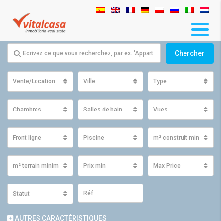
Chercher
Vente/Location
Ville
Type
Chambres
Salles de bain
Vues
Front ligne
Piscine
m² construit minimum
m² terrain minimum
Prix ​​min
Max Price
Statut
AUTRES CARACTÉRISTIQUES