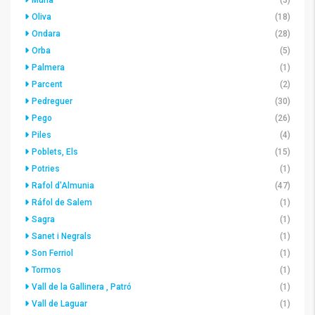
Murla
(3)
Oliva
(18)
Ondara
(28)
Orba
(5)
Palmera
(1)
Parcent
(2)
Pedreguer
(30)
Pego
(26)
Piles
(4)
Poblets, Els
(15)
Potries
(1)
Rafol d'Almunia
(47)
Ráfol de Salem
(1)
Sagra
(1)
Sanet i Negrals
(1)
Son Ferriol
(1)
Tormos
(1)
Vall de la Gallinera , Patró
(1)
Vall de Laguar
(1)