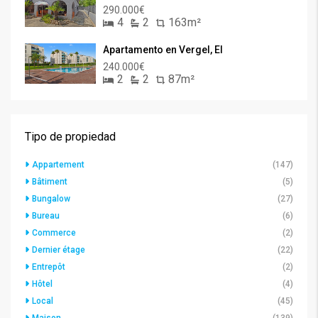
290.000€
4
2
163m²
Apartamento en Vergel, El
240.000€
2
2
87m²
Tipo de propiedad
Appartement
(147)
Bâtiment
(5)
Bungalow
(27)
Bureau
(6)
Commerce
(2)
Dernier étage
(22)
Entrepôt
(2)
Hôtel
(4)
Local
(45)