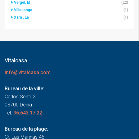
Vergel, El
(22)
Villagonga
(1)
Xara , La
(1)
Vitalcasa
info@vitalcasa.com
Bureau de la ville:
Carlos Sentí, 3
03700 Denia
Tel.
96.643.17.22
Bureau de la plage:
Cr. Las Marinas 46