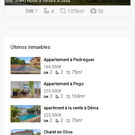
Hôtel à vendre à Oliva
(Ref.5084)
7
4
1376m²
30
Últimos Inmuebles
Appartement à Pedreguer
166.000€
2
2
75m²
Appartement à Pego
235.000€
3
2
104m²
apartment à la vente à Dénia
225.000€
2
2
75m²
Chalet en Oliva