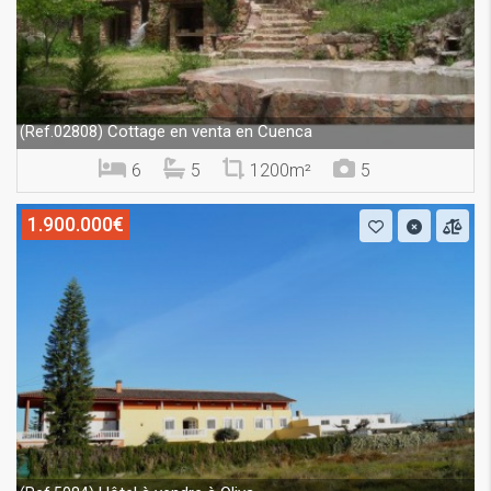
Cottage en venta en Cuenca
(Ref.02808)
6
5
1200m²
5
1.900.000€