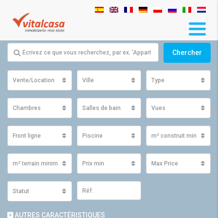
Chercher
Vente/Location
Ville
Type
Chambres
Salles de bain
Vues
Front ligne
Piscine
m² construit minimum
m² terrain minimum
Prix ​​min
Max Price
Statut
AUTRES CARACTÉRISTIQUES