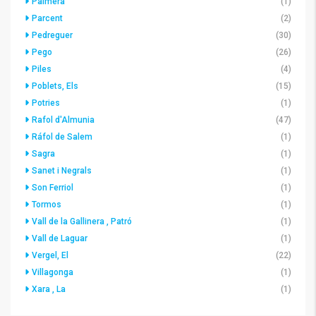
Palmera
(1)
Parcent
(2)
Pedreguer
(30)
Pego
(26)
Piles
(4)
Poblets, Els
(15)
Potries
(1)
Rafol d'Almunia
(47)
Ráfol de Salem
(1)
Sagra
(1)
Sanet i Negrals
(1)
Son Ferriol
(1)
Tormos
(1)
Vall de la Gallinera , Patró
(1)
Vall de Laguar
(1)
Vergel, El
(22)
Villagonga
(1)
Xara , La
(1)