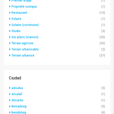
Premier étage
(1)
Propriété rustique
(1)
Restaurant
(10)
Solaire
(1)
Solaire (construire)
(1)
Studio
(3)
Sur plans (maison)
(25)
Terrain agricole
(30)
Terrain urbanisable
(2)
Terrain urbanisé
(37)
Ciudad
adsubia
(3)
Alcalalí
(1)
Alicante
(1)
Beniarbeig
(3)
benidoleig
(4)