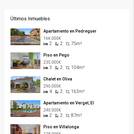
Últimos Inmuebles
Apartamento en Pedreguer
166.000€
2
2
75m²
Piso en Pego
235.000€
3
2
104m²
Chalet en Oliva
290.000€
4
2
163m²
Apartamento en Vergel, El
240.000€
2
2
87m²
Piso en Villalonga