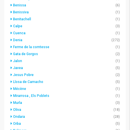
Benissa
(6)
Benissiva
(1)
Benitachell
(1)
Calpe
(3)
Cuenca
(1)
Denia
(272)
Ferme de la comtesse
(1)
Gata de Gorgos
(2)
Jalon
(1)
Javea
(5)
Jesus Pobre
(2)
Llosa de Camacho
(5)
Mécène
(1)
Mirarrosa , Els Poblets
(1)
Murla
(3)
Oliva
(18)
Ondara
(28)
Orba
(5)