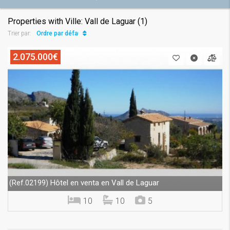
Properties with Ville: Vall de Laguar (1)
Ordre par défaut
Trier par:
2.075.000€
Hôtel en venta en Vall de Laguar
(Ref.02199)
10
10
5