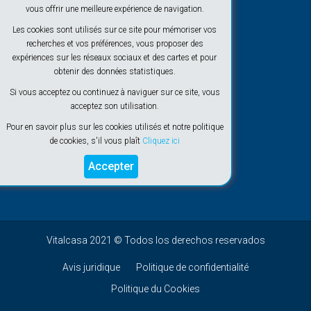
vous offrir une meilleure expérience de navigation.
Les cookies sont utilisés sur ce site pour mémoriser vos
recherches et vos préférences, vous proposer des
expériences sur les réseaux sociaux et des cartes et pour
obtenir des données statistiques.
Si vous acceptez ou continuez à naviguer sur ce site, vous
acceptez son utilisation.
Pour en savoir plus sur les cookies utilisés et notre politique
de cookies, s'il vous plaît
Cliquez ici
Accepter
Vitalcasa 2021 © Todos los derechos reservados
Avis juridique
Politique de confidentialité
Politique du Cookies