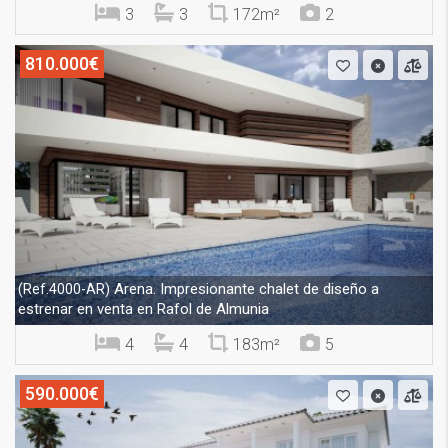
3
3
172m²
2
810.000€
Arena. Impresionante chalet de diseño a
(Ref.4000-AR)
estrenar en venta en Rafol de Almunia
4
4
183m²
5
590.000€