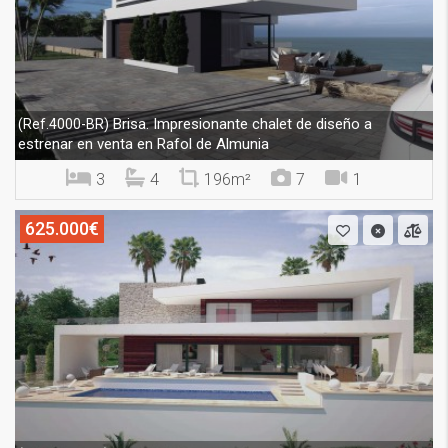
Brisa. Impresionante chalet de diseño a
(Ref.4000-BR)
estrenar en venta en Rafol de Almunia
3
4
196m²
7
1
625.000€