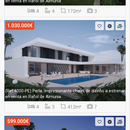
en venta en Rafol de Almunia
4
4
172m²
3
1.030.000€
Perla. Impresionante chalet de diseño a estrenar
(Ref.4000-PE)
en venta en Rafol de Almunia
4
3
412m²
7
599.000€