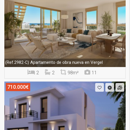
Apartamento de obra nueva en Vergel
(Ref.2982-C)
2
2
98m²
11
710.000€