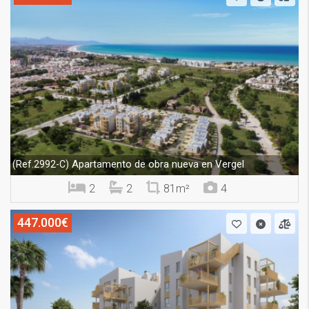
Apartamento de obra nueva en Vergel
(Ref.2992-C)
2
2
81m²
4
447.000€