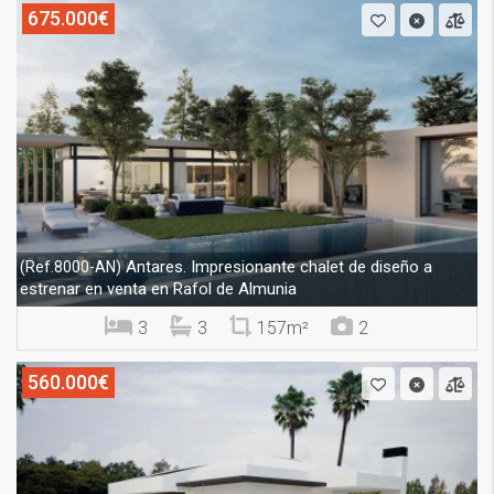
675.000€
Antares. Impresionante chalet de diseño a
(Ref.8000-AN)
estrenar en venta en Rafol de Almunia
3
3
157m²
2
560.000€