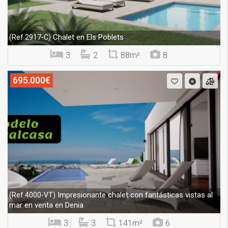
Chalet en Els Poblets
(Ref.2917-C)
3
2
88m²
8
695.000€
Impresionante chalet con fantásticas vistas al
(Ref.4000-VT)
mar en venta en Denia
3
3
141m²
6