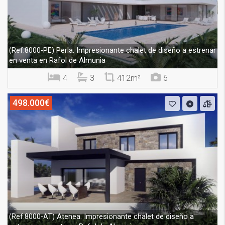
Perla. Impresionante chalet de diseño a estrenar
(Ref.8000-PE)
en venta en Rafol de Almunia
4
3
412m²
6
498.000€
Atenea. Impresionante chalet de diseño a
(Ref.8000-AT)