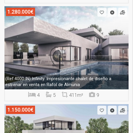
1.280.000€
Infinity. Impresionante chalet de diseño a
(Ref.4000-IN)
estrenar en venta en Rafol de Almunia
4
5
411m²
9
1.150.000€