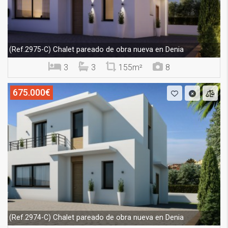
Chalet pareado de obra nueva en Denia
(Ref.2975-C)
3
3
155m²
8
675.000€
Chalet pareado de obra nueva en Denia
(Ref.2974-C)