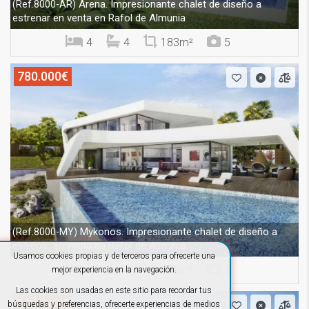
Arena. Impresionante chalet de diseño a
(Ref.8000-AR)
estrenar en venta en Rafol de Almunia
4
4
183m²
5
780.000€
Mykonos. Impresionante chalet de diseño a
(Ref.8000-MY)
estrenar en venta en Rafol de Almunia
Usamos cookies propias y de terceros para ofrecerte una
4
4
249m²
3
mejor experiencia en la navegación.
Las cookies son usadas en este sitio para recordar tus
599.000€
búsquedas y preferencias, ofrecerte experiencias de medios