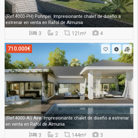
Pohnpei. Impresionante chalet de diseño a
(Ref.4000-PH)
estrenar en venta en Rafol de Almunia
3
2
121m²
4
710.000€
Aire. Impresionante chalet de diseño a estrenar
(Ref.4000-AI)
en venta en Rafol de Almunia
3
2
144m²
3