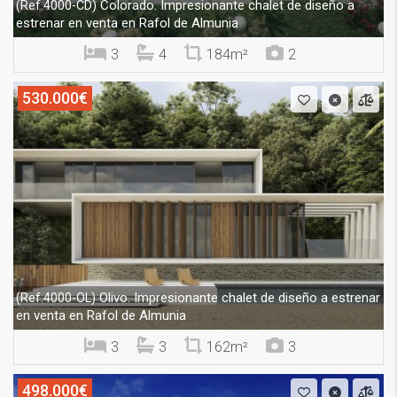
Colorado. Impresionante chalet de diseño a
(Ref.4000-CD)
estrenar en venta en Rafol de Almunia
3
4
184m²
2
530.000€
Olivo. Impresionante chalet de diseño a estrenar
(Ref.4000-OL)
en venta en Rafol de Almunia
3
3
162m²
3
498.000€