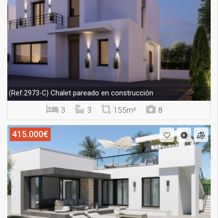
Chalet pareado en construcción
(Ref.2973-C)
3
3
155m²
8
415.000€