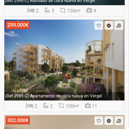
Adosado de Obra Nueva en Vergel
(Ref.2990-C)
2
3
120m²
9
299.000€
Apartamento de obra nueva en Vergel
(Ref.2989-C)
2
2
100m²
11
302.000€