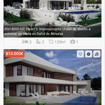
Heart 3. Impresionante chalet de diseño a
(Ref.8000-H3)
estrenar en venta en Rafol de Almunia
3
2
123m²
1
810.000€