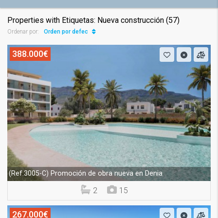
Properties with Etiquetas: Nueva construcción (57)
Orden por defecto
Ordenar por:
388.000€
Promoción de obra nueva en Denia
(Ref.3005-C)
2
15
267.000€