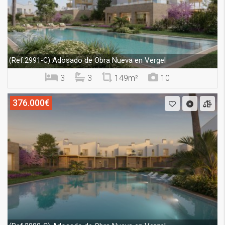
Adosado de Obra Nueva en Vergel
(Ref.2991-C)
3
3
149m²
10
376.000€