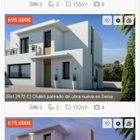
3
3
155m²
8
695.000€
Chalet pareado de obra nueva en Denia
(Ref.2972-C)
3
3
152m²
4
675.000€