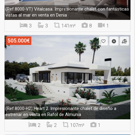
Vitalcasa. Impresionante chalet con fantásticas
(Ref.8000-VT)
vistas al mar en venta en Denia
3
3
141m²
8
1
505.000€
Heart 2. Impresionante chalet de diseño a
(Ref.8000-H2)
estrenar en venta en Rafol de Almunia
2
2
107m²
1