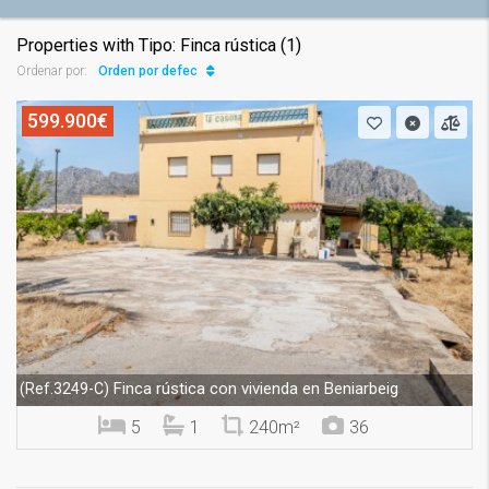
Properties with Tipo: Finca rústica (1)
Orden por defecto
Ordenar por:
599.900€
Finca rústica con vivienda en Beniarbeig
(Ref.3249-C)
5
1
240m²
36