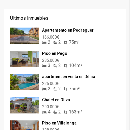
Últimos Inmuebles
Apartamento en Pedreguer
166.000€
2
2
75m²
Piso en Pego
235.000€
3
2
104m²
apartment en venta en Dénia
225.000€
2
2
75m²
Chalet en Oliva
290.000€
4
2
163m²
Piso en Villalonga