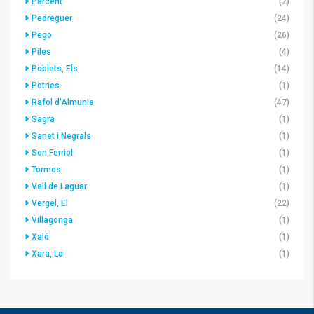
Parcent
(2)
Pedreguer
(24)
Pego
(26)
Piles
(4)
Poblets, Els
(14)
Potries
(1)
Rafol d'Almunia
(47)
Sagra
(1)
Sanet i Negrals
(1)
Son Ferriol
(1)
Tormos
(1)
Vall de Laguar
(1)
Vergel, El
(22)
Villagonga
(1)
Xaló
(1)
Xara, La
(1)