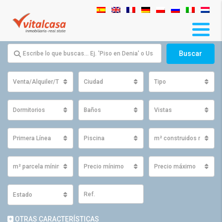
Buscar
Venta/Alquiler/Traspaso
Ciudad
Tipo
Dormitorios
Baños
Vistas
Primera Línea
Piscina
m² construidos mínimo
m² parcela mínimos
Precio mínimo
Precio máximo
Estado
OTRAS CARACTERÍSTICAS