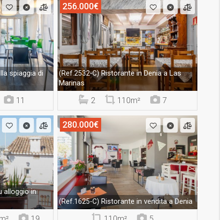
256.000€
la spiaggia di
Ristorante in Denia a Las
(Ref.2532-C)
Marinas
11
2
110m²
7
280.000€
 alloggio in
Ristorante in vendita a Denia
(Ref.1625-C)
m²
19
110m²
5