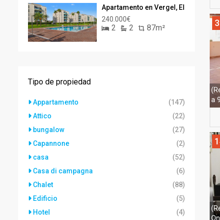
Apartamento en Vergel, El
240.000€
3
2
2
87m²
Tipo de propiedad
(R
a 
Appartamento
(147)
Attico
(22)
bungalow
(27)
1
Capannone
(2)
casa
(52)
Casa di campagna
(6)
Chalet
(88)
Edificio
(5)
(R
Hotel
(4)
On