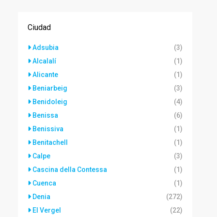
Ciudad
Adsubia
(3)
Alcalalí
(1)
Alicante
(1)
Beniarbeig
(3)
Benidoleig
(4)
Benissa
(6)
Benissiva
(1)
Benitachell
(1)
Calpe
(3)
Cascina della Contessa
(1)
Cuenca
(1)
Denia
(272)
El Vergel
(22)