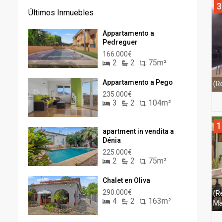
3
Últimos Inmuebles
Appartamento a
Pedreguer
166.000€
2
2
75m²
Appartamento a Pego
(R
235.000€
3
2
104m²
1
apartment in vendita a
Dénia
225.000€
2
2
75m²
Chalet en Oliva
290.000€
(R
4
2
163m²
Ma