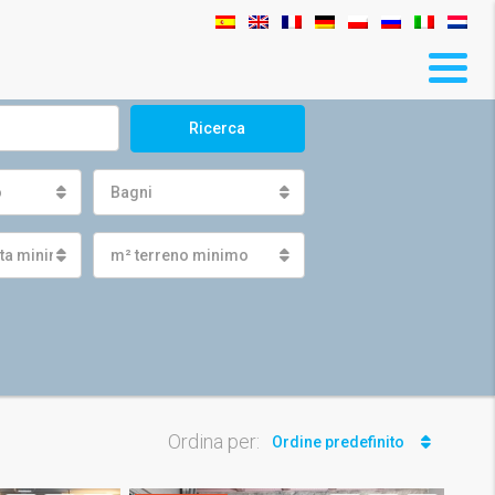
Ricerca
o
Bagni
ita minima
m² terreno minimo
Ordina per:
Ordine predefinito