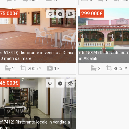
75.000€
299.000€
Ristorante in vendita a Denia
Ristorante con 
ef.6184-D)
(Ref.5874)
90 metri dal mare
in Alcalalí
2
200m²
13
3
300m²
45.000€
Ristorante locale in vendita a
ef.7412)
dara