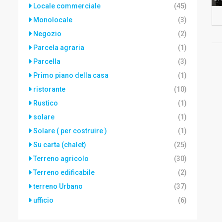
Locale commerciale
(45)
Monolocale
(3)
Negozio
(2)
Parcela agraria
(1)
Parcella
(3)
Primo piano della casa
(1)
ristorante
(10)
Rustico
(1)
solare
(1)
Solare ( per costruire )
(1)
Su carta (chalet)
(25)
Terreno agricolo
(30)
Terreno edificabile
(2)
terreno Urbano
(37)
ufficio
(6)