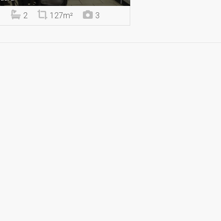
2
127m²
3