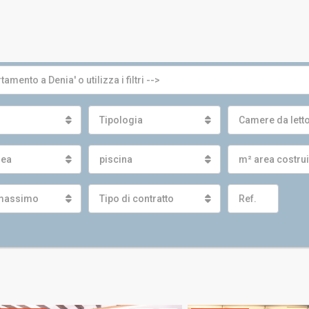
Tipologia
Camere da lett
nea
piscina
m² area costru
massimo
Tipo di contratto