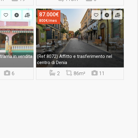
87.000€
800€/mes
trama in vendita
Affitto e trasferimento nel
(Ref.8072)
centro di Denia
6
2
86m²
11