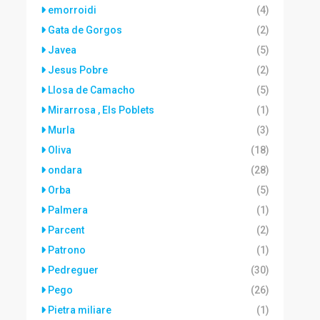
emorroidi
(4)
Gata de Gorgos
(2)
Javea
(5)
Jesus Pobre
(2)
Llosa de Camacho
(5)
Mirarrosa , Els Poblets
(1)
Murla
(3)
Oliva
(18)
ondara
(28)
Orba
(5)
Palmera
(1)
Parcent
(2)
Patrono
(1)
Pedreguer
(30)
Pego
(26)
Pietra miliare
(1)