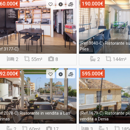
60.000€
190.000€
Ristorante sul
(Ref.3040-C)
Piles
ef.3177-C)
2
55m²
8
2
144m²
92.000€
595.000€
Ristorante in vendita a Las
Ristorante più
ef.2078-C)
(Ref.1679-C)
rinas
vendita a Denia
2
60m²
17
3
1
185