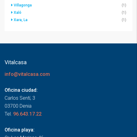
Villagonga
(1)
Xaló
(1)
Xara, La
(1)
Vitalcasa
info@vitalcasa.com
Oficina ciudad:
Carlos Sentí, 3
03700 Denia
Tel.
96.643.17.22
Oficina playa: