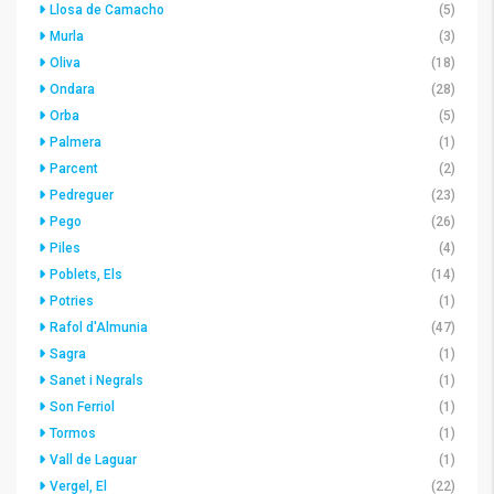
Llosa de Camacho
(5)
Murla
(3)
Oliva
(18)
Ondara
(28)
Orba
(5)
Palmera
(1)
Parcent
(2)
Pedreguer
(23)
Pego
(26)
Piles
(4)
Poblets, Els
(14)
Potries
(1)
Rafol d'Almunia
(47)
Sagra
(1)
Sanet i Negrals
(1)
Son Ferriol
(1)
Tormos
(1)
Vall de Laguar
(1)
Vergel, El
(22)