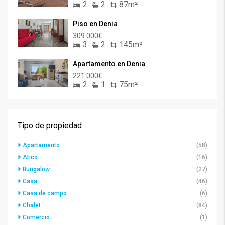
2
2
87m²
Piso en Denia
309.000€
3
2
145m²
Apartamento en Denia
221.000€
2
1
75m²
Tipo de propiedad
Apartamento
(58)
Atico
(16)
Bungalow
(27)
Casa
(46)
Casa de campo
(6)
Chalet
(84)
Comercio
(1)