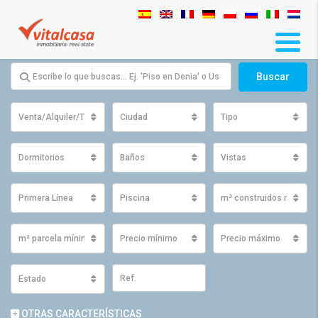
Buscar
Venta/Alquiler/Traspaso
Ciudad
Tipo
Dormitorios
Baños
Vistas
Primera Línea
Piscina
m² construidos mínimo
m² parcela mínimos
Precio mínimo
Precio máximo
Estado
OTRAS CARACTERÍSTICAS