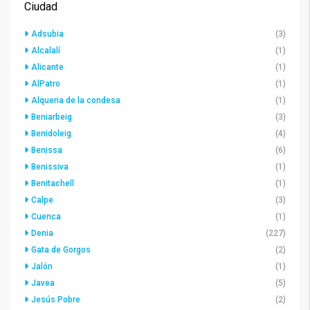
Ciudad
Adsubia
(3)
Alcalalí
(1)
Alicante
(1)
AlPatro
(1)
Alqueria de la condesa
(1)
Beniarbeig
(3)
Benidoleig
(4)
Benissa
(6)
Benissiva
(1)
Benitachell
(1)
Calpe
(3)
Cuenca
(1)
Denia
(227)
Gata de Gorgos
(2)
Jalón
(1)
Javea
(5)
Jesús Pobre
(2)