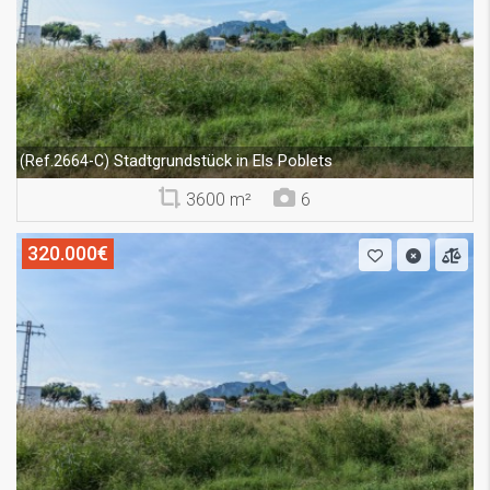
Stadtgrundstück in Els Poblets
(Ref.2664-C)
3600 m²
6
320.000€