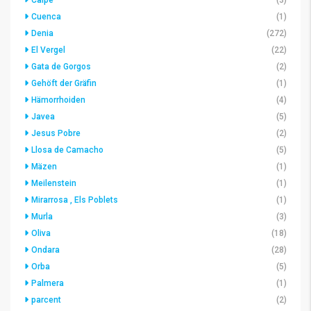
Cuenca
(1)
Denia
(272)
El Vergel
(22)
Gata de Gorgos
(2)
Gehöft der Gräfin
(1)
Hämorrhoiden
(4)
Javea
(5)
Jesus Pobre
(2)
Llosa de Camacho
(5)
Mäzen
(1)
Meilenstein
(1)
Mirarrosa , Els Poblets
(1)
Murla
(3)
Oliva
(18)
Ondara
(28)
Orba
(5)
Palmera
(1)
parcent
(2)