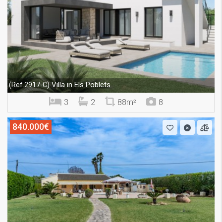
Villa in Els Poblets
(Ref.2917-C)
3
2
88m²
8
840.000€