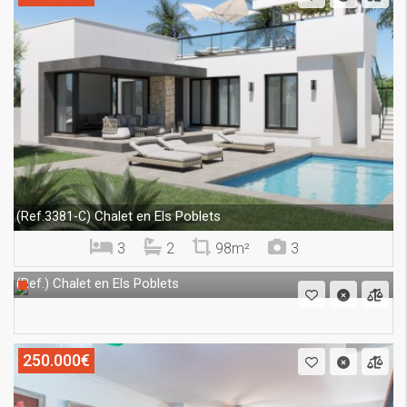
Chalet en Els Poblets
(Ref.3381-C)
3
2
98m²
3
Chalet en Els Poblets
(Ref.)
250.000€