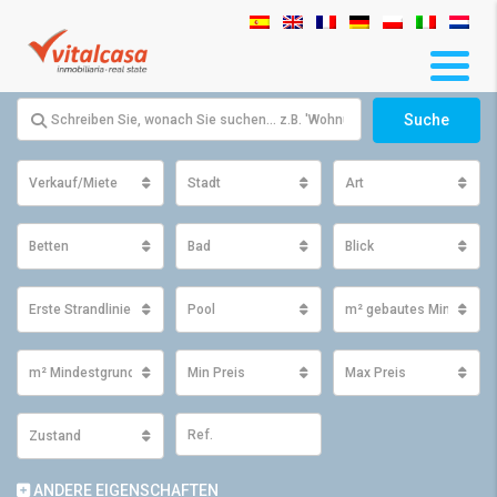
Suche
Verkauf/Miete
Stadt
Art
Betten
Bad
Blick
Erste Strandlinie
Pool
m² gebautes Minimum
m² Mindestgrundfläche
Min Preis
Max Preis
Zustand
ANDERE EIGENSCHAFTEN