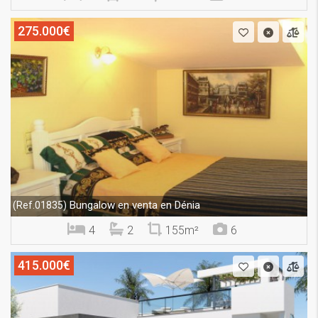
275.000€
Bungalow en venta en Dénia
(Ref.01835)
4
2
155m²
6
415.000€