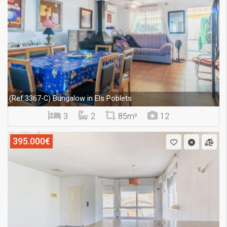
Bungalow in Els Poblets
(Ref.3367-C)
3
2
85m²
12
395.000€