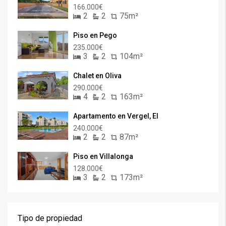
166.000€
2
2
75m²
Piso en Pego
235.000€
3
2
104m²
Chalet en Oliva
290.000€
4
2
163m²
Apartamento en Vergel, El
240.000€
2
2
87m²
Piso en Villalonga
128.000€
3
2
173m²
Tipo de propiedad