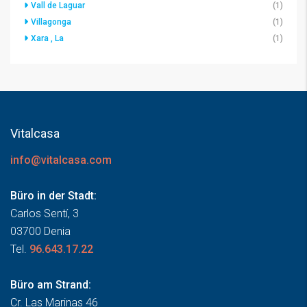
Vall de Laguar
(1)
Villagonga
(1)
Xara , La
(1)
Vitalcasa
info@vitalcasa.com
Büro in der Stadt:
Carlos Sentí, 3
03700 Denia
Tel.
96.643.17.22
Büro am Strand:
Cr. Las Marinas 46