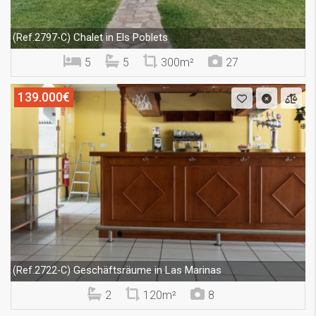
Chalet in Els Poblets
(Ref.2797-C)
5
5
300m²
27
139.000€
Geschäftsräume in Las Marinas
(Ref.2722-C)
2
120m²
8