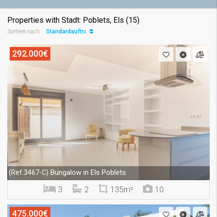
Properties with Stadt: Poblets, Els (15)
Standardauftrag
Sortiere nach:
292.000€
Bungalow in Els Poblets
(Ref.3467-C)
3
2
135m²
10
475.000€