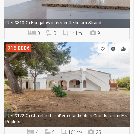
Bungalow in erster Reihe am Strand
(Ref.3310-C)
3
3
141m²
9
715.000€
Chalet mit großem städtischen Grundstück in Els
(Ref.3172-C)
Poblets
4
2
161m²
23