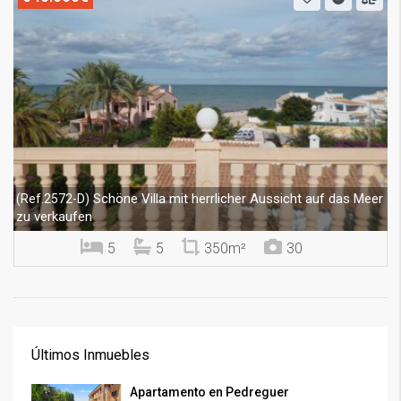
Schöne Villa mit herrlicher Aussicht auf das Meer
(Ref.2572-D)
zu verkaufen
5
5
350m²
30
Últimos Inmuebles
Apartamento en Pedreguer