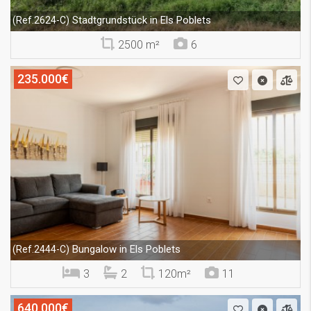
Stadtgrundstück in Els Poblets
(Ref.2624-C)
2500 m²
6
235.000€
Bungalow in Els Poblets
(Ref.2444-C)
3
2
120m²
11
640.000€