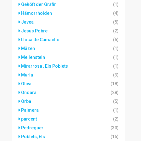
Gehöft der Gräfin
(1)
Hämorrhoiden
(4)
Javea
(5)
Jesus Pobre
(2)
Llosa de Camacho
(5)
Mäzen
(1)
Meilenstein
(1)
Mirarrosa , Els Poblets
(1)
Murla
(3)
Oliva
(18)
Ondara
(28)
Orba
(5)
Palmera
(1)
parcent
(2)
Pedreguer
(30)
Poblets, Els
(15)