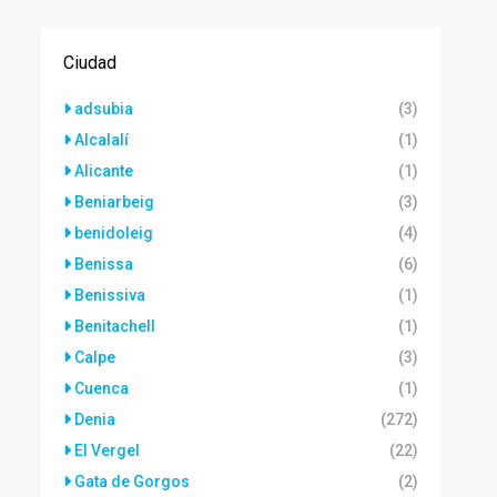
Ciudad
adsubia
(3)
Alcalalí
(1)
Alicante
(1)
Beniarbeig
(3)
benidoleig
(4)
Benissa
(6)
Benissiva
(1)
Benitachell
(1)
Calpe
(3)
Cuenca
(1)
Denia
(272)
El Vergel
(22)
Gata de Gorgos
(2)