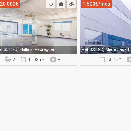
20.000€
1.500€/mes
Halle in Pedreguer
Miete Lagerha
ef.3511-C)
(Ref.3233-C)
2
1198m²
8
500m²