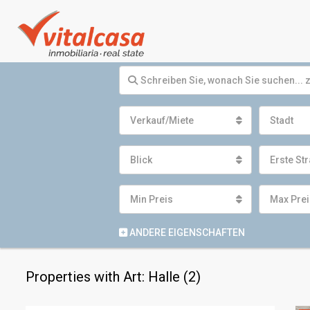
Verkauf/Miete
Stadt
Blick
Erste Str
Min Preis
Max Prei
ANDERE EIGENSCHAFTEN
Properties with Art: Halle (2)