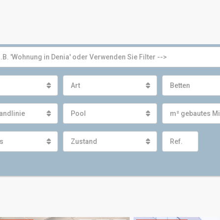
Art
Betten
andlinie
Pool
m² gebautes M
s
Zustand