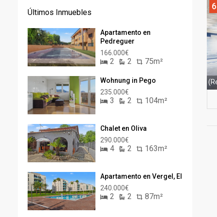
6
Últimos Inmuebles
Apartamento en
Pedreguer
166.000€
2
2
75m²
Wohnung in Pego
(R
235.000€
3
2
104m²
Chalet en Oliva
290.000€
4
2
163m²
Apartamento en Vergel, El
240.000€
2
2
87m²