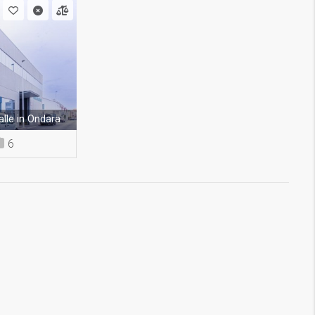
lle in Ondara
6