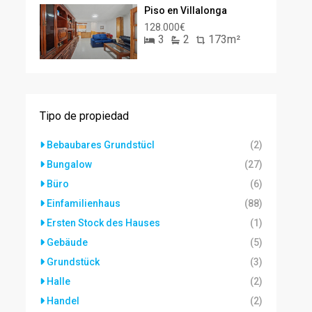
Piso en Villalonga
128.000€
3
2
173m²
Tipo de propiedad
Bebaubares Grundstücl
(2)
Bungalow
(27)
Büro
(6)
Einfamilienhaus
(88)
Ersten Stock des Hauses
(1)
Gebäude
(5)
Grundstück
(3)
Halle
(2)
Handel
(2)