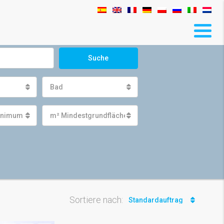
Suche
Bad
inimum
m² Mindestgrundfläche
Sortiere nach:
Standardauftrag