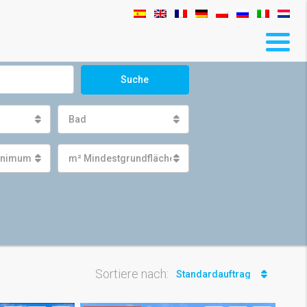
Suche
Bad
inimum
m² Mindestgrundfläche
Sortiere nach:
Standardauftrag