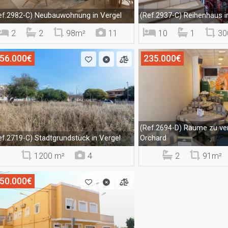
Neubauwohnung in Vergel
Reihenhaus i
ef.2982-C)
(Ref.2937-C)
2
2
98m²
11
10
1
30
56.000€
235.000€
Räume zu ver
(Ref.2694-D)
Stadtgrundstück in Vergel
Orchard
ef.2719-C)
1200 m²
4
2
91m²
50.000€