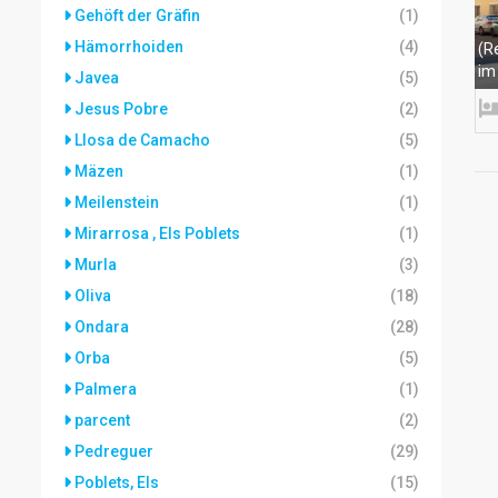
Gehöft der Gräfin
(1)
Hämorrhoiden
(4)
(R
im
Javea
(5)
Jesus Pobre
(2)
Llosa de Camacho
(5)
Mäzen
(1)
Meilenstein
(1)
Mirarrosa , Els Poblets
(1)
Murla
(3)
Oliva
(18)
Ondara
(28)
Orba
(5)
Palmera
(1)
parcent
(2)
Pedreguer
(29)
Poblets, Els
(15)