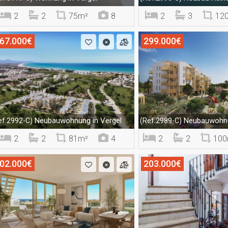
2
2
75m²
8
2
3
12
67.000€
299.000€
Neubauwohnung in Vergel
Neubauwohnu
ef.2992-C)
(Ref.2989-C)
2
2
81m²
4
2
2
100
02.000€
203.000€