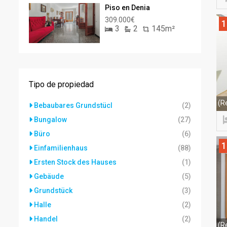
Piso en Denia
309.000€
1
3
2
145m²
Tipo de propiedad
(R
Bebaubares Grundstücl
(2)
Bungalow
(27)
Büro
(6)
1
Einfamilienhaus
(88)
Ersten Stock des Hauses
(1)
Gebäude
(5)
Grundstück
(3)
Halle
(2)
Handel
(2)
(R