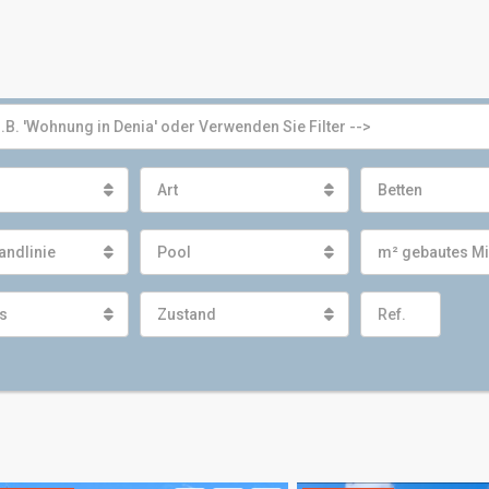
Art
Betten
andlinie
Pool
m² gebautes M
s
Zustand