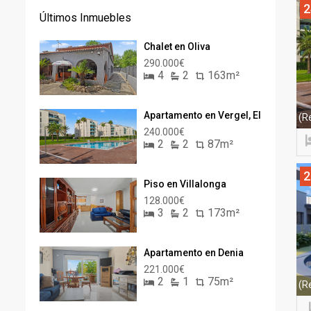
2
Últimos Inmuebles
Chalet en Oliva
290.000€
4
2
163m²
Apartamento en Vergel, El
(R
240.000€
2
2
87m²
2
Piso en Villalonga
128.000€
3
2
173m²
Apartamento en Denia
221.000€
2
1
75m²
(R