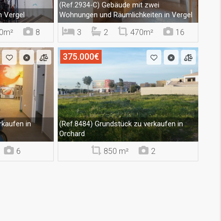
Gebäude mit zwei
(Ref.2934-C)
n Vergel
Wohnungen und Räumlichkeiten in Vergel
0m²
8
3
2
470m²
16
375.000€
kaufen in
Grundstück zu verkaufen in
(Ref.8484)
Orchard
6
850 m²
2