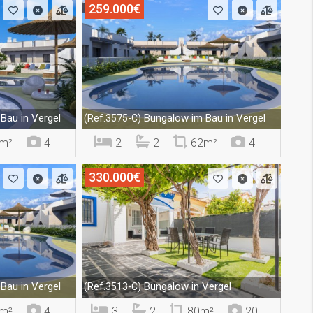
259.000€
Bau in Vergel
Bungalow im Bau in Vergel
(Ref.3575-C)
m²
4
2
2
62m²
4
330.000€
Bau in Vergel
Bungalow in Vergel
(Ref.3513-C)
m²
4
3
2
80m²
20