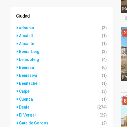
(R
Ciudad
adsubia
(3)
2
Alcalalí
(1)
Alicante
(1)
Beniarbeig
(3)
benidoleig
(4)
Benissa
(6)
Benissiva
(1)
(R
Benitachell
(1)
Calpe
(3)
Cuenca
(1)
8
Denia
(274)
El Vergel
(22)
Gata de Gorgos
(2)