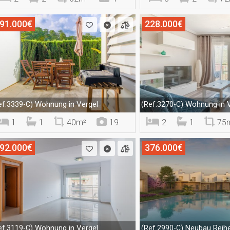
91.000€
228.000€
Wohnung in Vergel
Wohnung in V
ef.3339-C)
(Ref.3270-C)
1
1
40m²
19
2
1
75
92.000€
376.000€
Wohnung in Vergel
Neubau Reihe
ef.3119-C)
(Ref.2990-C)