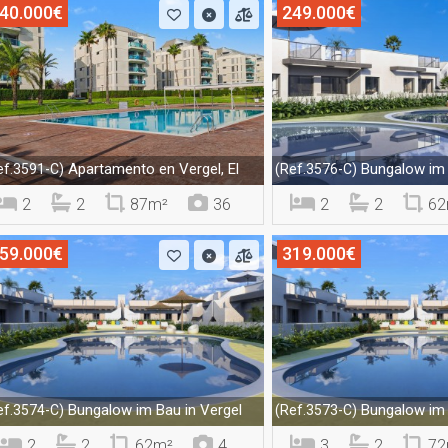
40.000€
249.000€
Apartamento en Vergel, El
Bungalow im 
ef.3591-C)
(Ref.3576-C)
2
2
87m²
36
2
2
62
59.000€
319.000€
Bungalow im Bau in Vergel
Bungalow im 
ef.3574-C)
(Ref.3573-C)
2
2
62m²
4
3
2
72