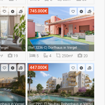
745.000€
ergel
Dorfhaus in Vergel
(Ref.3236-C)
m²
19
5
4
250m²
20
447.000€
nhaus in Vergel
Neubau Reihenhaus in Vergel
(Ref.2991-C)