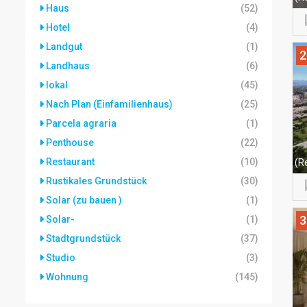
Haus
(52)
Hotel
(4)
Landgut
(1)
2
Landhaus
(6)
lokal
(45)
Nach Plan (Einfamilienhaus)
(25)
Parcela agraria
(1)
Penthouse
(22)
Restaurant
(10)
(R
Rustikales Grundstück
(30)
Solar (zu bauen )
(1)
3
Solar-
(1)
Stadtgrundstück
(37)
Studio
(3)
Wohnung
(145)