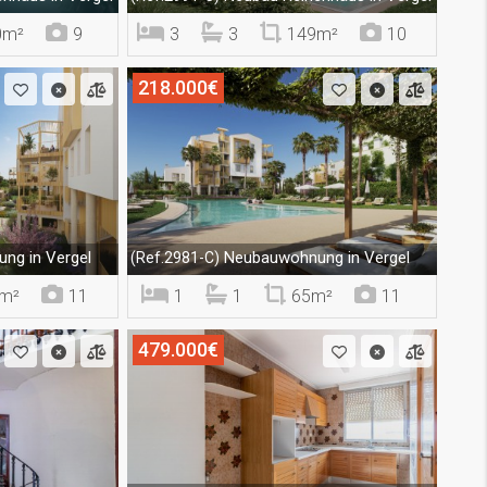
0m²
9
3
3
149m²
10
218.000€
ng in Vergel
Neubauwohnung in Vergel
(Ref.2981-C)
m²
11
1
1
65m²
11
479.000€