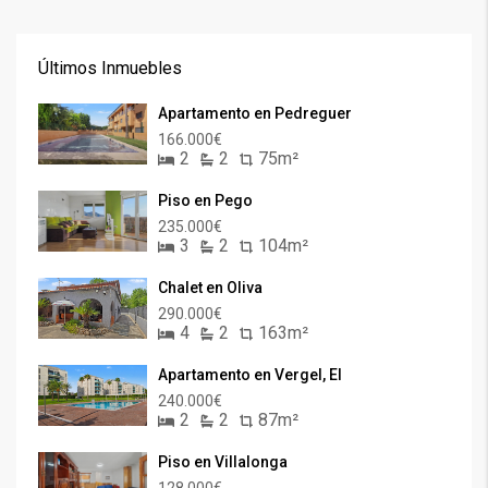
Últimos Inmuebles
Apartamento en Pedreguer
166.000€
2
2
75m²
Piso en Pego
235.000€
3
2
104m²
Chalet en Oliva
290.000€
4
2
163m²
Apartamento en Vergel, El
240.000€
2
2
87m²
Piso en Villalonga