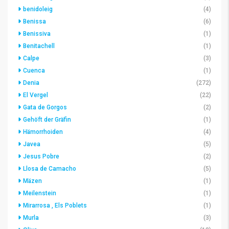
benidoleig
(4)
Benissa
(6)
Benissiva
(1)
Benitachell
(1)
Calpe
(3)
Cuenca
(1)
Denia
(272)
El Vergel
(22)
Gata de Gorgos
(2)
Gehöft der Gräfin
(1)
Hämorrhoiden
(4)
Javea
(5)
Jesus Pobre
(2)
Llosa de Camacho
(5)
Mäzen
(1)
Meilenstein
(1)
Mirarrosa , Els Poblets
(1)
Murla
(3)