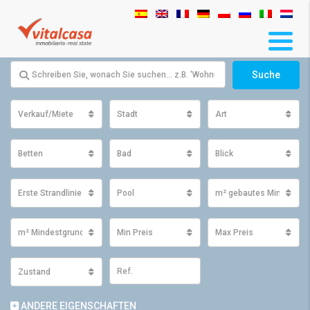
Suche
Verkauf/Miete
Stadt
Art
Betten
Bad
Blick
Erste Strandlinie
Pool
m² gebautes Minimum
m² Mindestgrundfläche
Min Preis
Max Preis
Zustand
ANDERE EIGENSCHAFTEN