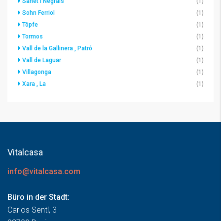
Sanet i Negrals
(1)
Sohn Ferriol
(1)
Töpfe
(1)
Tormos
(1)
Vall de la Gallinera , Patró
(1)
Vall de Laguar
(1)
Villagonga
(1)
Xara , La
(1)
Vitalcasa
info@vitalcasa.com
Büro in der Stadt:
Carlos Sentí, 3