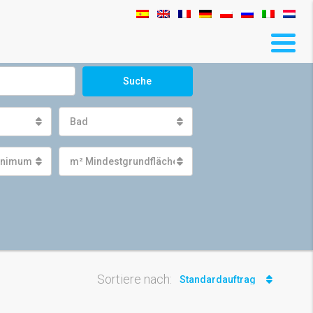
Suche
Bad
inimum
m² Mindestgrundfläche
Sortiere nach:
Standardauftrag