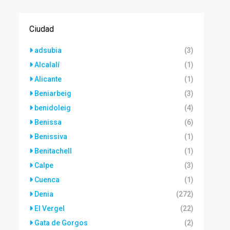
Ciudad
adsubia
(3)
Alcalalí
(1)
Alicante
(1)
Beniarbeig
(3)
benidoleig
(4)
Benissa
(6)
Benissiva
(1)
Benitachell
(1)
Calpe
(3)
Cuenca
(1)
Denia
(272)
El Vergel
(22)
Gata de Gorgos
(2)