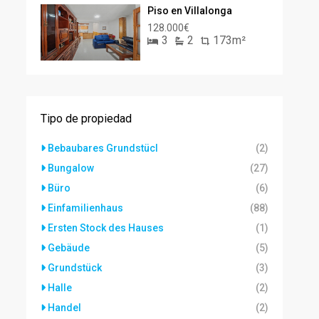
Piso en Villalonga
128.000€
3
2
173m²
Tipo de propiedad
Bebaubares Grundstücl
(2)
Bungalow
(27)
Büro
(6)
Einfamilienhaus
(88)
Ersten Stock des Hauses
(1)
Gebäude
(5)
Grundstück
(3)
Halle
(2)
Handel
(2)