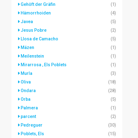
Gehöft der Gräfin
(1)
Hämorrhoiden
(4)
Javea
(5)
Jesus Pobre
(2)
Llosa de Camacho
(5)
Mäzen
(1)
Meilenstein
(1)
Mirarrosa , Els Poblets
(1)
Murla
(3)
Oliva
(18)
Ondara
(28)
Orba
(5)
Palmera
(1)
parcent
(2)
Pedreguer
(30)
Poblets, Els
(15)