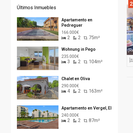
2
Últimos Inmuebles
Apartamento en
Pedreguer
166.000€
2
2
75m²
Wohnung in Pego
(R
235.000€
3
2
104m²
Chalet en Oliva
290.000€
4
2
163m²
Apartamento en Vergel, El
240.000€
2
2
87m²