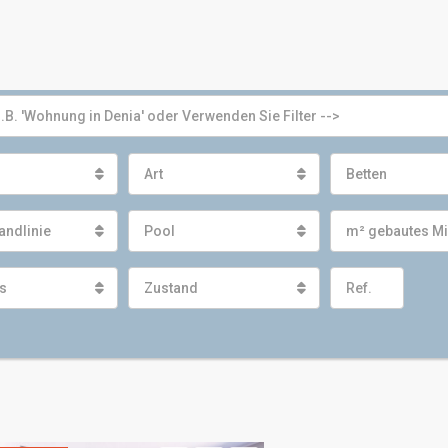
Art
Betten
andlinie
Pool
m² gebautes M
s
Zustand