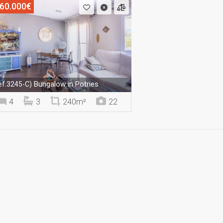
60.000€
Bungalow in Potries
ef.3245-C)
4
3
240m²
22