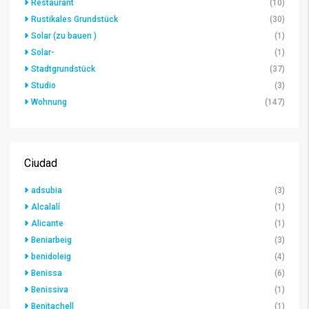
Restaurant
(10)
Rustikales Grundstück
(30)
Solar (zu bauen )
(1)
Solar-
(1)
Stadtgrundstück
(37)
Studio
(3)
Wohnung
(147)
Ciudad
adsubia
(3)
Alcalalí
(1)
Alicante
(1)
Beniarbeig
(3)
benidoleig
(4)
Benissa
(6)
Benissiva
(1)
Benitachell
(1)