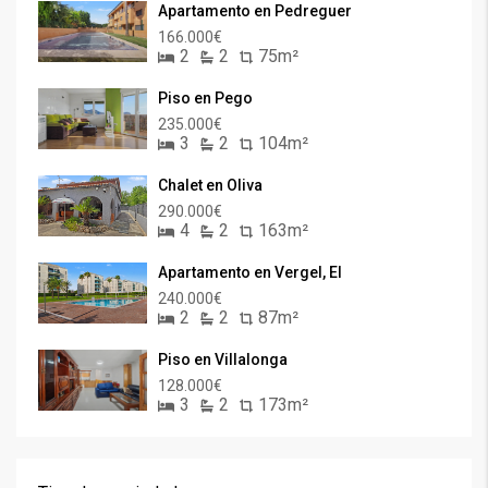
Apartamento en Pedreguer
166.000€
2
2
75m²
Piso en Pego
235.000€
3
2
104m²
Chalet en Oliva
290.000€
4
2
163m²
Apartamento en Vergel, El
240.000€
2
2
87m²
Piso en Villalonga
128.000€
3
2
173m²