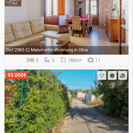
Maisonette-Wohnung in Oliva
(Ref.2983-C)
3
3
180m²
11
93.000€