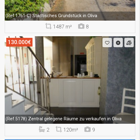
Städtisches Grundstück in Oliva
(Ref.1761-C)
1487 m²
8
130.000€
Zentral gelegene Räume zu verkaufen in Oliva
(Ref.5178)
2
120m²
9