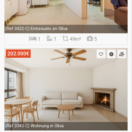
Entresuelo en Oliva
(Ref.3422-C)
1
1
49m²
5
202.000€
Wohnung in Oliva
(Ref.3343-C)