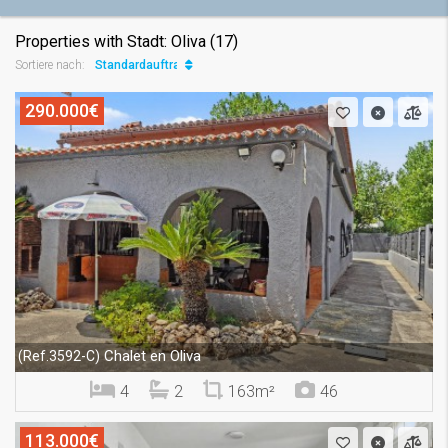
Properties with Stadt: Oliva (17)
Standardauftrag
Sortiere nach:
290.000€
Chalet en Oliva
(Ref.3592-C)
4
2
163m²
46
113.000€