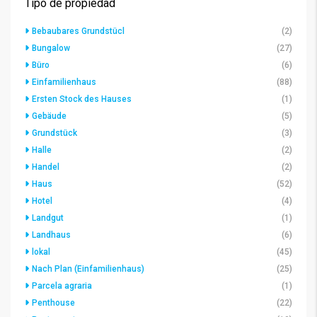
Tipo de propiedad
Bebaubares Grundstücl
(2)
Bungalow
(27)
Büro
(6)
Einfamilienhaus
(88)
Ersten Stock des Hauses
(1)
Gebäude
(5)
Grundstück
(3)
Halle
(2)
Handel
(2)
Haus
(52)
Hotel
(4)
Landgut
(1)
Landhaus
(6)
lokal
(45)
Nach Plan (Einfamilienhaus)
(25)
Parcela agraria
(1)
Penthouse
(22)