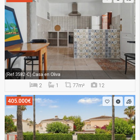
Casa en Oliva
(Ref.3582-C)
2
1
77m²
12
405.000€