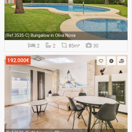
Bungalow in Oliva Nova
(Ref.3535-C)
2
2
85m²
30
192.000€