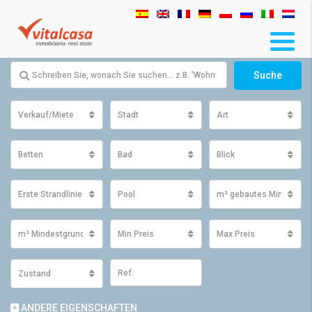
Suche
Verkauf/Miete
Stadt
Art
Betten
Bad
Blick
Erste Strandlinie
Pool
m² gebautes Minimum
m² Mindestgrundfläche
Min Preis
Max Preis
Zustand
ANDERE EIGENSCHAFTEN