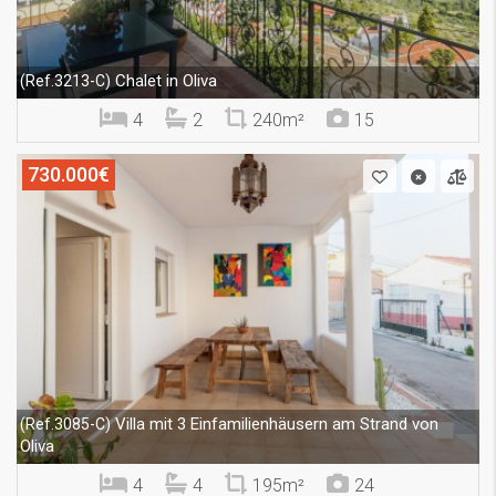
Chalet in Oliva
(Ref.3213-C)
4
2
240m²
15
730.000€
Villa mit 3 Einfamilienhäusern am Strand von
(Ref.3085-C)
Oliva
4
4
195m²
24