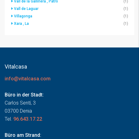
Vall de la Gallinera , Patró
(1)
Vall de Laguar
(1)
Villagonga
(1)
Xara , La
(1)
Vitalcasa
info@vitalcasa.com
Büro in der Stadt:
Carlos Sentí, 3
03700 Denia
Tel.
96.643.17.22
Büro am Strand: