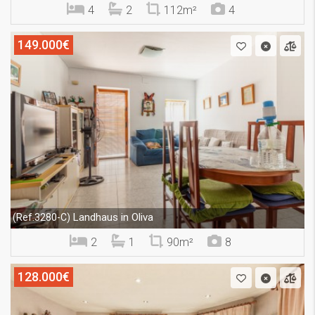
4
2
112m²
4
149.000€
Landhaus in Oliva
(Ref.3280-C)
2
1
90m²
8
128.000€