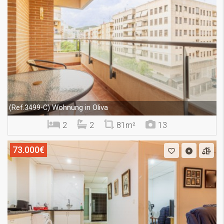
Wohnung in Oliva
(Ref.3499-C)
2
2
81m²
13
73.000€