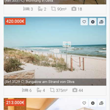
Wohnung in Oliva
(Ref.3531-C)
3
2
90m²
18
420.000€
Bungalow am Strand von Oliva
(Ref.3529-C)
6
4
375m²
44
213.000€