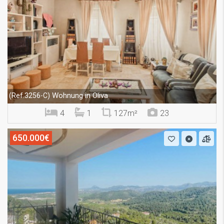
Wohnung in Oliva
(Ref.3256-C)
4
1
127m²
23
650.000€