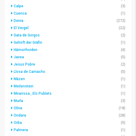
Calpe
(3)
Cuenca
(1)
Denia
(272)
El Vergel
(22)
Gata de Gorgos
(2)
Gehöft der Gräfin
(1)
Hämorrhoiden
(4)
Javea
(5)
Jesus Pobre
(2)
Llosa de Camacho
(5)
Mäzen
(1)
Meilenstein
(1)
Mirarrosa , Els Poblets
(1)
Murla
(3)
Oliva
(18)
Ondara
(28)
Orba
(5)
Palmera
(1)