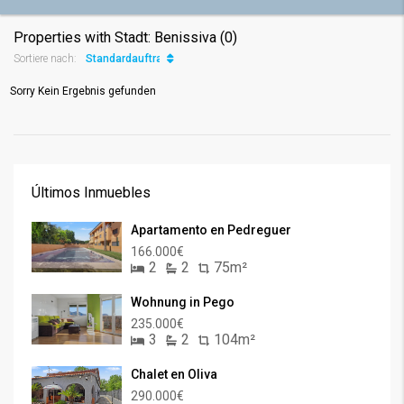
Properties with Stadt: Benissiva (0)
Standardauftrag
Sortiere nach:
Sorry Kein Ergebnis gefunden
Últimos Inmuebles
Apartamento en Pedreguer
166.000€
2
2
75m²
Wohnung in Pego
235.000€
3
2
104m²
Chalet en Oliva
290.000€