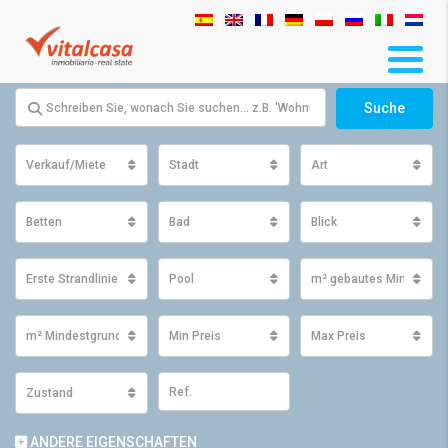
Suche
Verkauf/Miete
Stadt
Art
Betten
Bad
Blick
Erste Strandlinie
Pool
m² gebautes Minimum
m² Mindestgrundfläche
Min Preis
Max Preis
Zustand
ANDERE EIGENSCHAFTEN