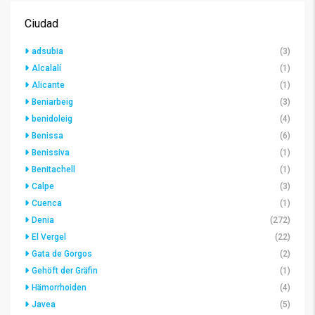
Ciudad
adsubia
(3)
Alcalalí
(1)
Alicante
(1)
Beniarbeig
(3)
benidoleig
(4)
Benissa
(6)
Benissiva
(1)
Benitachell
(1)
Calpe
(3)
Cuenca
(1)
Denia
(272)
El Vergel
(22)
Gata de Gorgos
(2)
Gehöft der Gräfin
(1)
Hämorrhoiden
(4)
Javea
(5)