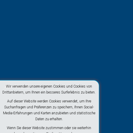
Am Strand
Wir verwenden unsere eigenen Cookies und Cookies von
Drittanbietern, um Ihnen ein besseres Surferlebnis zu bieten.
Auf dieser Website werden Cookies verwendet, um Ihre
Suchanfragen und Präferenzen zu speichern, Ihnen Social-
Media-Erfahrungen und Karten anzubieten und statistische
Daten zu erhalten.
Wenn Sie dieser Website zustimmen oder sie weiterhin