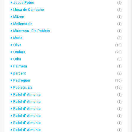
Jesus Pobre
(2)
Llosa de Camacho
(5)
Mäzen
(1)
Meilenstein
(1)
Mirarrosa , Els Poblets
(1)
Murla
(3)
Oliva
(18)
Ondara
(28)
Orba
(5)
Palmera
(1)
parcent
(2)
Pedreguer
(30)
Poblets, Els
(15)
Rafol d' Almunia
(1)
Rafol d' Almunia
(1)
Rafol d' Almunia
(1)
Rafol d' Almunia
(1)
Rafol d' Almunia
(1)
Rafol d' Almunia
(1)