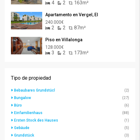
4
2
163m²
Apartamento en Vergel, El
240.000€
2
2
87m²
Piso en Villalonga
128.000€
3
2
173m²
Tipo de propiedad
Bebaubares Grundstücl
(2)
Bungalow
(27)
Büro
(6)
Einfamilienhaus
(88)
Ersten Stock des Hauses
(1)
Gebäude
(5)
Grundstück
(3)