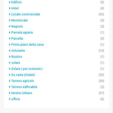
Edificio
(5)
Hotel
(4)
Locale commerciale
(45)
Monolocale
(3)
Negozio
(2)
Parcela agraria
(1)
Parcella
(3)
Primo piano della casa
(1)
ristorante
(10)
Rustico
(1)
solare
(1)
Solare ( per costruire )
(1)
Su carta (chalet)
(25)
Terreno agricolo
(30)
Terreno edificabile
(2)
terreno Urbano
(37)
ufficio
(6)