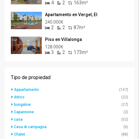
4
2
163m²
Apartamento en Vergel, El
240.000€
2
2
87m²
Piso en Villalonga
128.000€
3
2
173m²
Tipo de propiedad
Appartamento
(147)
Attico
(22)
bungalow
(27)
Capannone
(2)
casa
(52)
Casa di campagna
(6)
Chalet
(88)