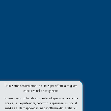
In spiaggia
Utilizziamo cookies propri e di terzi per offrirti la migliore
esperieza nella navigazione
I cookies sono utilizzati su questo sito per ricordare la tua
ricerca, le tue preferenze, per offrirti esperienze sui social
media e sulle mappe ed infine per ottenere dati statistici