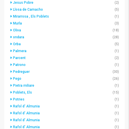
Jesus Pobre
(2)
Llosa de Camacho
(5)
Mirarrosa , Els Poblets
(1)
Murla
(3)
Oliva
(18)
ondara
(28)
Orba
(5)
Palmera
(1)
Parcent
(2)
Patrono
(1)
Pedreguer
(30)
Pego
(26)
Pietra miliare
(1)
Poblets, Els
(15)
Potries
(1)
Rafol d' Almunia
(1)
Rafol d' Almunia
(1)
Rafol d' Almunia
(1)
Rafol d' Almunia
(1)