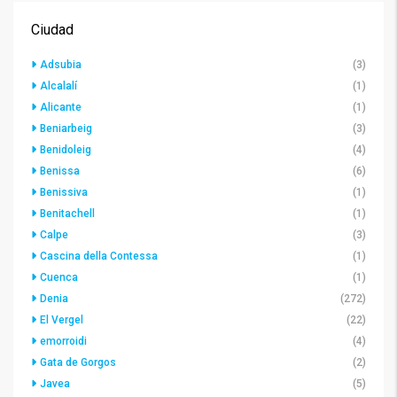
Ciudad
Adsubia
(3)
Alcalalí
(1)
Alicante
(1)
Beniarbeig
(3)
Benidoleig
(4)
Benissa
(6)
Benissiva
(1)
Benitachell
(1)
Calpe
(3)
Cascina della Contessa
(1)
Cuenca
(1)
Denia
(272)
El Vergel
(22)
emorroidi
(4)
Gata de Gorgos
(2)
Javea
(5)