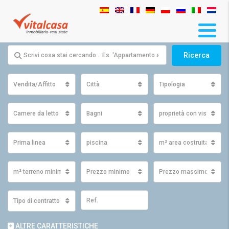
Ricerca
Vendita/Affitto
Città
Tipologia
Camere da letto
Bagni
proprietà con vista
Prima linea
piscina
m² area costruita minim
m² terreno minimo
Prezzo minimo
Prezzo massimo
Tipo di contratto
ALTRE CARATTERISTICHE