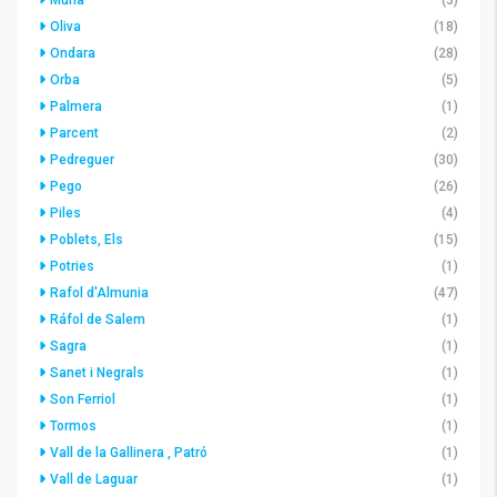
Murla
(3)
Oliva
(18)
Ondara
(28)
Orba
(5)
Palmera
(1)
Parcent
(2)
Pedreguer
(30)
Pego
(26)
Piles
(4)
Poblets, Els
(15)
Potries
(1)
Rafol d'Almunia
(47)
Ráfol de Salem
(1)
Sagra
(1)
Sanet i Negrals
(1)
Son Ferriol
(1)
Tormos
(1)
Vall de la Gallinera , Patró
(1)
Vall de Laguar
(1)