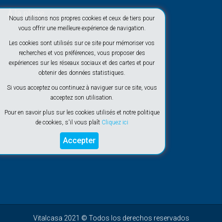
À la plage
Nous utilisons nos propres cookies et ceux de tiers pour
vous offrir une meilleure expérience de navigation.
Les cookies sont utilisés sur ce site pour mémoriser vos
recherches et vos préférences, vous proposer des
expériences sur les réseaux sociaux et des cartes et pour
obtenir des données statistiques.
Si vous acceptez ou continuez à naviguer sur ce site, vous
acceptez son utilisation.
Pour en savoir plus sur les cookies utilisés et notre politique
de cookies, s'il vous plaît
Cliquez ici
Accepter
Vitalcasa 2021 © Todos los derechos reservados