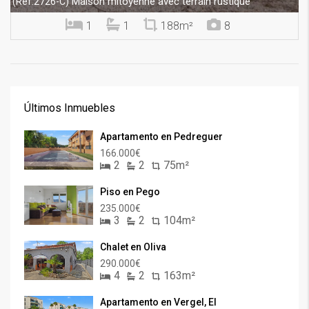
Maison mitoyenne avec terrain rustique
(Ref.2726-C)
1
1
188m²
8
Últimos Inmuebles
Apartamento en Pedreguer
166.000€
2
2
75m²
Piso en Pego
235.000€
3
2
104m²
Chalet en Oliva
290.000€
4
2
163m²
Apartamento en Vergel, El