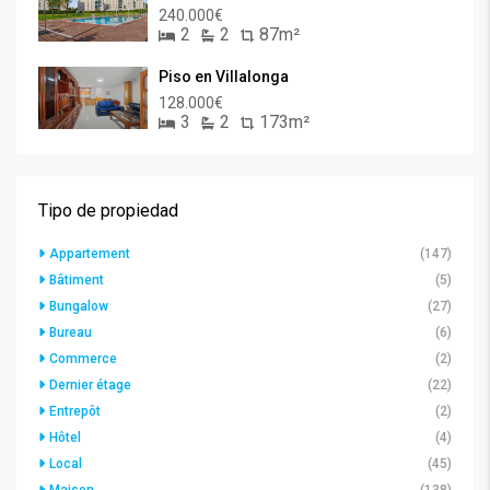
240.000€
2
2
87m²
Piso en Villalonga
128.000€
3
2
173m²
Tipo de propiedad
Appartement
(147)
Bâtiment
(5)
Bungalow
(27)
Bureau
(6)
Commerce
(2)
Dernier étage
(22)
Entrepôt
(2)
Hôtel
(4)
Local
(45)