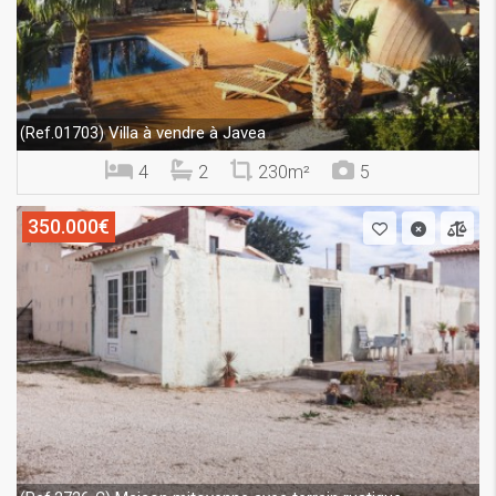
Villa à vendre à Javea
(Ref.01703)
4
2
230m²
5
350.000€