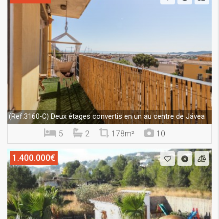
Deux étages convertis en un au centre de Jávea
(Ref.3160-C)
5
2
178m²
10
1.400.000€