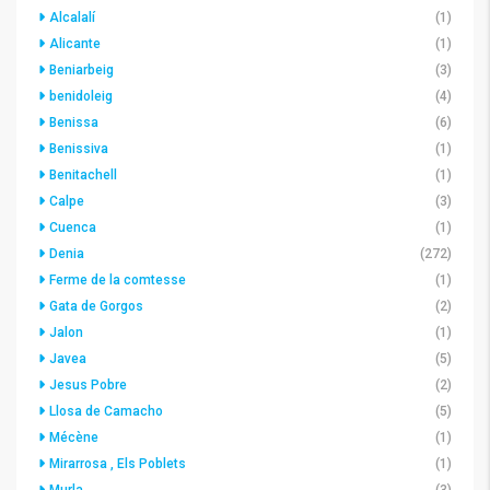
Alcalalí
(1)
Alicante
(1)
Beniarbeig
(3)
benidoleig
(4)
Benissa
(6)
Benissiva
(1)
Benitachell
(1)
Calpe
(3)
Cuenca
(1)
Denia
(272)
Ferme de la comtesse
(1)
Gata de Gorgos
(2)
Jalon
(1)
Javea
(5)
Jesus Pobre
(2)
Llosa de Camacho
(5)
Mécène
(1)
Mirarrosa , Els Poblets
(1)