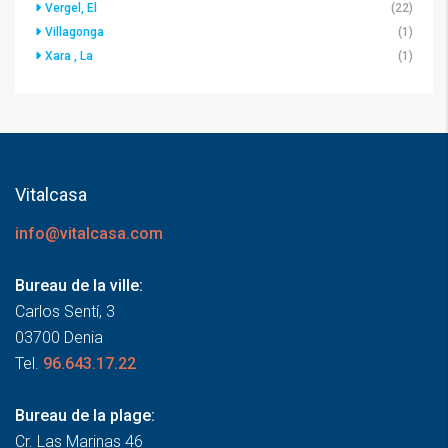
Vergel, El
(22)
Villagonga
(1)
Xara , La
(1)
Vitalcasa
info@vitalcasa.com
Bureau de la ville:
Carlos Sentí, 3
03700 Denia
Tel.
96.643.17.22
Bureau de la plage:
Cr. Las Marinas 46