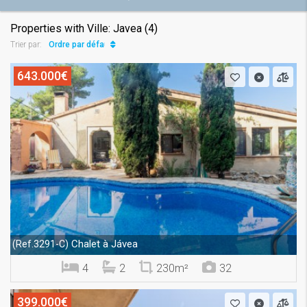
Properties with Ville: Javea (4)
Ordre par défaut
Trier par:
643.000€
Chalet à Jávea
(Ref.3291-C)
4
2
230m²
32
399.000€