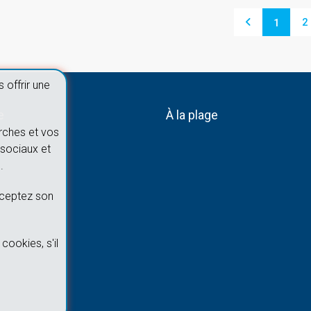
2
1
 offrir une
e
À la plage
rches et vos
sociaux et
.
cceptez son
cookies, s'il