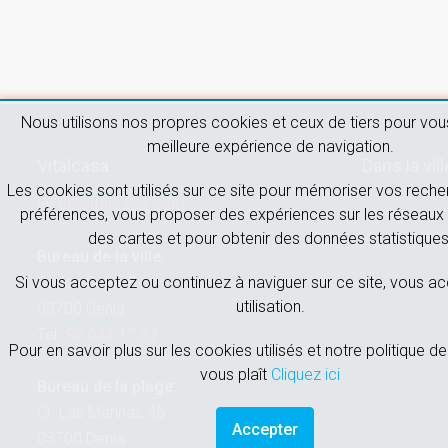
Nous utilisons nos propres cookies et ceux de tiers pour vous
meilleure expérience de navigation.
Vitalcasa
Dans la vill
Les cookies sont utilisés sur ce site pour mémoriser vos reche
info@vitalcasa.com
préférences, vous proposer des expériences sur les réseaux 
des cartes et pour obtenir des données statistiques
Bureau de la ville:
Carlos Sentí, 3
Si vous acceptez ou continuez à naviguer sur ce site, vous a
utilisation.
03700 Denia
Tel.
96.643.17.22
Pour en savoir plus sur les cookies utilisés et notre politique de 
vous plaît
Cliquez ici
Bureau de la plage:
Cr. Las Marinas 46
Accepter
03700 Denia