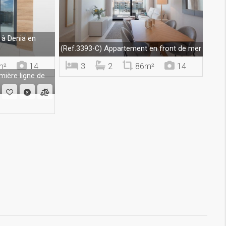
à Denia en
Appartement en front de mer
(Ref.3393-C)
m²
14
3
2
86m²
14
ière ligne de