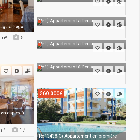
Appartement à Denia
(Ref.)
lage à Pego
0m²
8
Appartement à Denia
(Ref.)
Appartement à Denia
(Ref.)
360.000€
en duplex à
m²
17
Appartement en première
(Ref.3438-C)