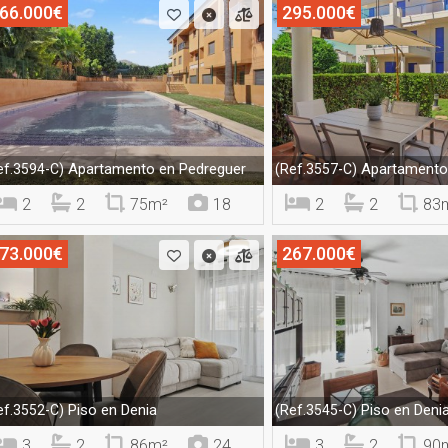
66.000€
295.000€
Apartamento en Pedreguer
Apartamento 
ef.3594-C)
(Ref.3557-C)
2
2
75m²
18
2
2
83
73.000€
267.000€
Piso en Denia
Piso en Deni
ef.3552-C)
(Ref.3545-C)
3
2
86m²
24
3
2
90