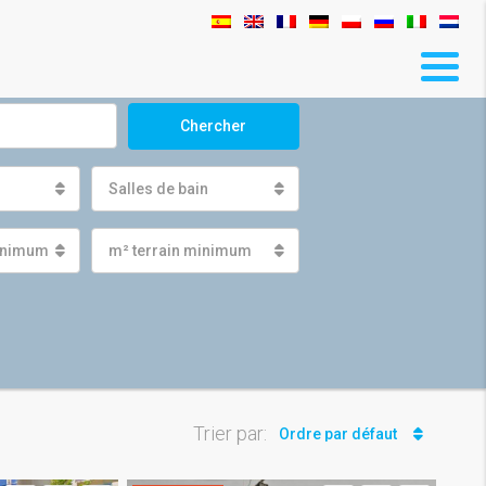
Chercher
Salles de bain
minimum
m² terrain minimum
Trier par:
Ordre par défaut