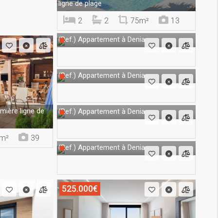
ligne de plage
2
2
75m²
13
Appartement à Denia
(Ref.)
Appartement à Denia
(Ref.)
mière ligne de
Appartement à Denia
(Ref.)
m²
39
Appartement à Denia
(Ref.)
525.000€