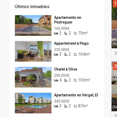
1
Últimos Inmuebles
Apartamento en
Pedreguer
166.000€
2
2
75m²
Appartement à Pego
(R
235.000€
3
2
104m²
3
Chalet à Oliva
290.000€
4
2
163m²
Apartamento en Vergel, El
240.000€
2
2
87m²
(R