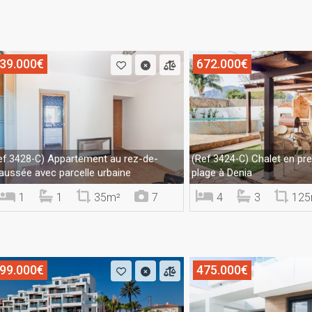
39.000€
672.000€
Appartement au rez-de-
Chalet en pre
ef.3428-C)
(Ref.3424-C)
aussée avec parcelle urbaine
plage à Denia
1
1
35m²
7
4
3
125
99.000€
475.000€