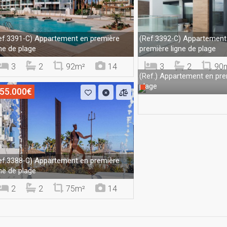
Appartement en première
Appartement 
ef.3391-C)
(Ref.3392-C)
gne de plage
première ligne de plage
3
2
92m²
14
3
2
90
Appartement en prem
(Ref.)
plage
55.000€
Appartement en première
ef.3388-C)
gne de plage
2
2
75m²
14