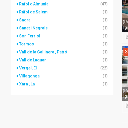
Rafol d'Almunia
(47)
Ráfol de Salem
(1)
Sagra
(1)
(R
li
Sanet i Negrals
(1)
Son Ferriol
(1)
Tormos
(1)
3
Vall de la Gallinera , Patró
(1)
Vall de Laguar
(1)
Vergel, El
(22)
Villagonga
(1)
Xara , La
(1)
(R
li