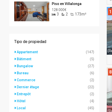
Piso en Villalonga
128.000€
1
3
2
173m²
Tipo de propiedad
(R
Appartement
(147)
Bâtiment
(5)
Bungalow
(27)
8
Bureau
(6)
Commerce
(2)
Dernier étage
(22)
Entrepôt
(2)
Hôtel
(4)
Local
(45)
(R