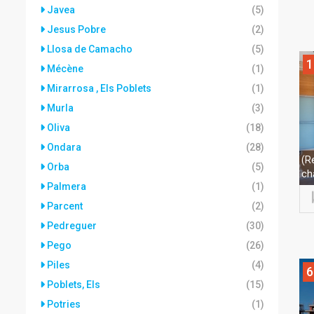
Javea
(5)
Jesus Pobre
(2)
Llosa de Camacho
(5)
1
Mécène
(1)
Mirarrosa , Els Poblets
(1)
Murla
(3)
Oliva
(18)
Ondara
(28)
(R
Orba
(5)
ch
Palmera
(1)
Parcent
(2)
Pedreguer
(30)
Pego
(26)
Piles
(4)
6
Poblets, Els
(15)
Potries
(1)