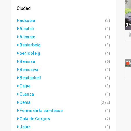
Ciudad
adsubia
(3)
(R
Alcalalí
(1)
Alicante
(1)
Beniarbeig
(3)
benidoleig
(4)
Benissa
(6)
(Re
Benissiva
(1)
Benitachell
(1)
Calpe
(3)
Cuenca
(1)
Denia
(272)
Ferme de la comtesse
(1)
Gata de Gorgos
(2)
Jalon
(1)