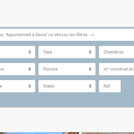
Type
Chambres
gne
Piscine
m² construit 
e
Statut