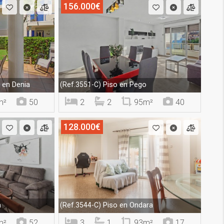
156.000€
en Denia
Piso en Pego
(Ref.3551-C)
m²
50
2
2
95m²
40
128.000€
a
Piso en Ondara
(Ref.3544-C)
m²
52
3
1
93m²
17