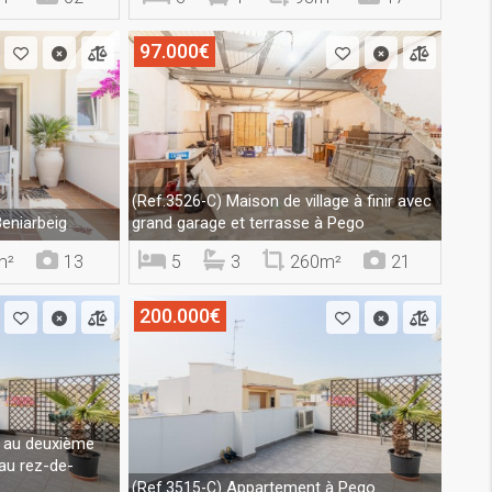
97.000€
Maison de village à finir avec
(Ref.3526-C)
eniarbeig
grand garage et terrasse à Pego
m²
13
5
3
260m²
21
200.000€
 au deuxième
au rez-de-
Appartement à Pego
(Ref.3515-C)