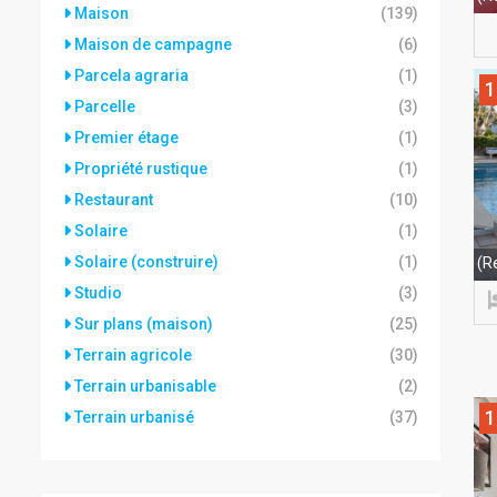
Maison
(139)
Maison de campagne
(6)
Parcela agraria
(1)
1
Parcelle
(3)
Premier étage
(1)
Propriété rustique
(1)
Restaurant
(10)
Solaire
(1)
Solaire (construire)
(1)
(R
Studio
(3)
Sur plans (maison)
(25)
Terrain agricole
(30)
Terrain urbanisable
(2)
1
Terrain urbanisé
(37)