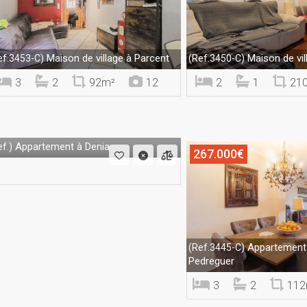
Maison de village à Parcent
Maison de vil
ef.3453-C)
(Ref.3450-C)
3
2
92m²
12
2
1
21
Appartement à Denia
f.)
267.000€
Appartement 
(Ref.3445-C)
Pedreguer
3
2
112