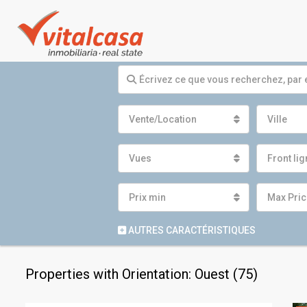
Vente/Location
Ville
Vues
Front li
Prix ​​min
Max Pric
AUTRES CARACTÉRISTIQUES
Properties with Orientation: Ouest (75)