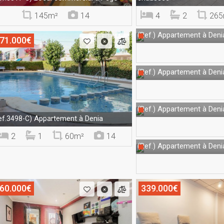
145m²
14
4
2
265
Appartement à Deni
(Ref.)
71.000€
Appartement à Deni
(Ref.)
Appartement à Deni
(Ref.)
Appartement à Denia
ef.3498-C)
2
1
60m²
14
Appartement à Deni
(Ref.)
60.000€
339.000€