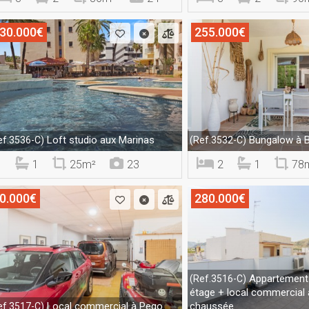
30.000€
255.000€
Loft studio aux Marinas
Bungalow à B
ef.3536-C)
(Ref.3532-C)
1
25m²
23
2
1
78
0.000€
280.000€
Appartement
(Ref.3516-C)
étage + local commercial 
Local commercial à Pego
chaussée
ef.3517-C)