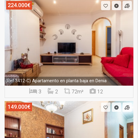
224.000€
Apartamento en planta baja en Denia
(Ref.3412-C)
3
2
72m²
12
149.000€