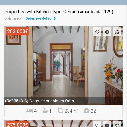
Properties with Kitchen Type: Cerrada amueblada (129)
Orden por defecto
Ordenar por:
203.000€
Casa de pueblo en Orba
(Ref.3543-C)
4
1
234m²
22
275.000€