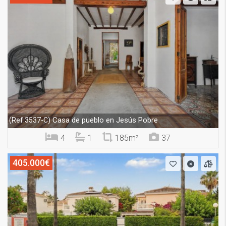
Casa de pueblo en Jesús Pobre
(Ref.3537-C)
4
1
185m²
37
405.000€