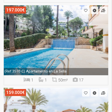
197.000€
Apartamento en La Sella
(Ref.3510-C)
1
1
50m²
17
159.000€