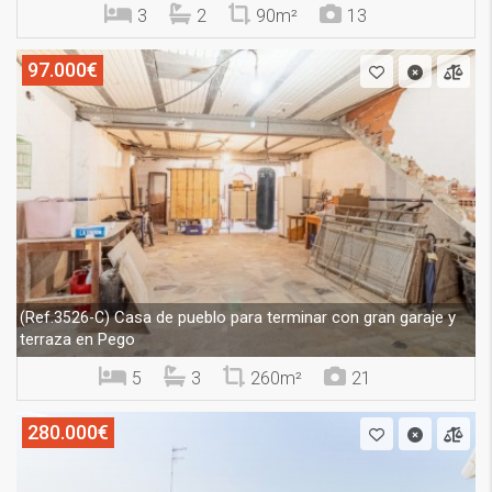
3
2
90m²
13
97.000€
Casa de pueblo para terminar con gran garaje y
(Ref.3526-C)
terraza en Pego
5
3
260m²
21
280.000€