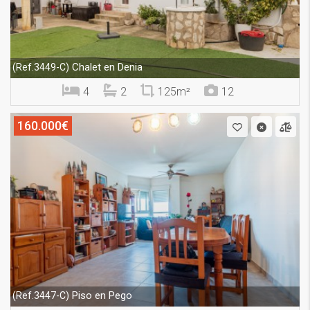
Chalet en Denia
(Ref.3449-C)
4
2
125m²
12
160.000€
Piso en Pego
(Ref.3447-C)