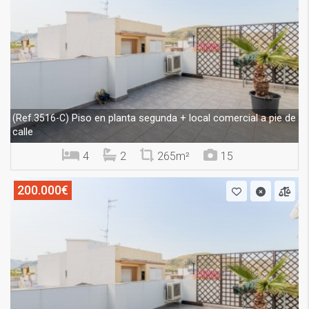
Piso en planta segunda + local comercial a pie de
(Ref.3516-C)
calle
4
2
265m²
15
200.000€