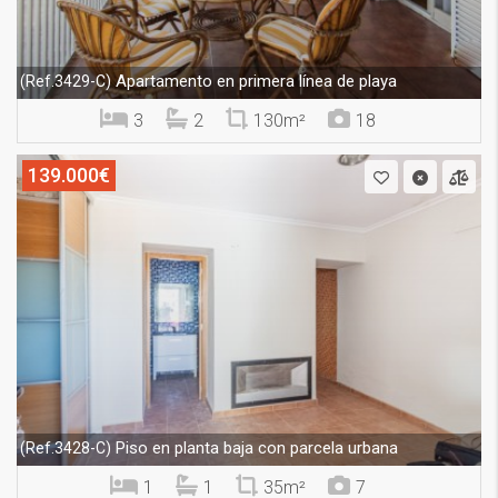
Apartamento en primera línea de playa
(Ref.3429-C)
3
2
130m²
18
139.000€
Piso en planta baja con parcela urbana
(Ref.3428-C)
1
1
35m²
7