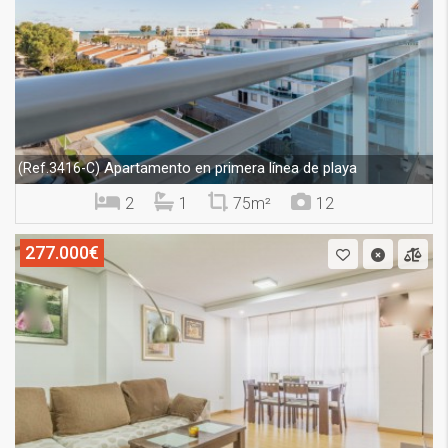
Apartamento en primera línea de playa
(Ref.3416-C)
2
1
75m²
12
277.000€