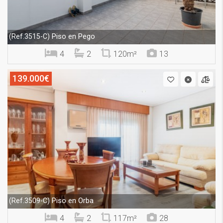
Piso en Pego
(Ref.3515-C)
4
2
120m²
13
139.000€
Piso en Orba
(Ref.3509-C)
4
2
117m²
28