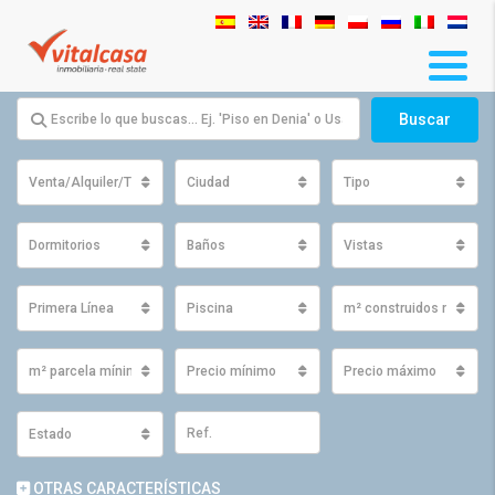
Buscar
Venta/Alquiler/Traspaso
Ciudad
Tipo
Dormitorios
Baños
Vistas
Primera Línea
Piscina
m² construidos mínimo
m² parcela mínimos
Precio mínimo
Precio máximo
Estado
OTRAS CARACTERÍSTICAS