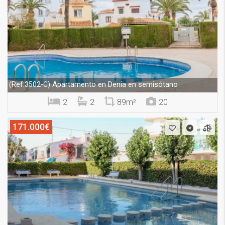
Apartamento en Denia en semisótano
(Ref.3502-C)
2
2
89m²
20
171.000€