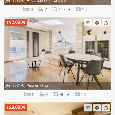
Ático dúplex en Ondara
(Ref.3533-C)
3
2
117m²
25
192.000€
Piso en Oliva
(Ref.3531-C)
3
2
90m²
18
128.000€