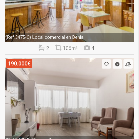
Local comercial en Denia
(Ref.3475-C)
2
106m²
4
190.000€