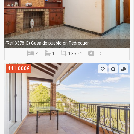
Casa de pueblo en Pedreguer
(Ref.3378-C)
4
1
135m²
10
441.000€