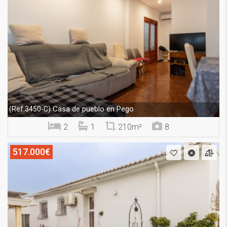
Casa de pueblo en Pego
(Ref.3450-C)
2
1
210m²
8
517.000€