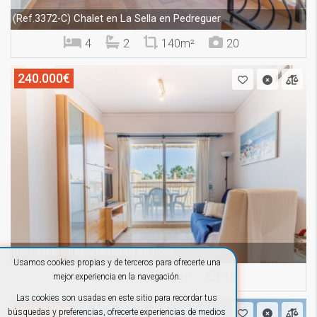
Chalet en La Sella en Pedreguer
(Ref.3372-C)
4
2
140m²
20
240.000€
Apartamento en Piles
(Ref.3366-C)
Usamos cookies propias y de terceros para ofrecerte una
3
2
96m²
16
mejor experiencia en la navegación.
Las cookies son usadas en este sitio para recordar tus
351.000€
búsquedas y preferencias, ofrecerte experiencias de medios