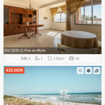
Piso en Murla
(Ref.3530-C)
3
1
135m²
16
420.000€