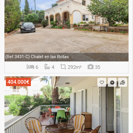
Chalet en las Rotas
(Ref.3431-C)
6
4
292m²
35
404.000€