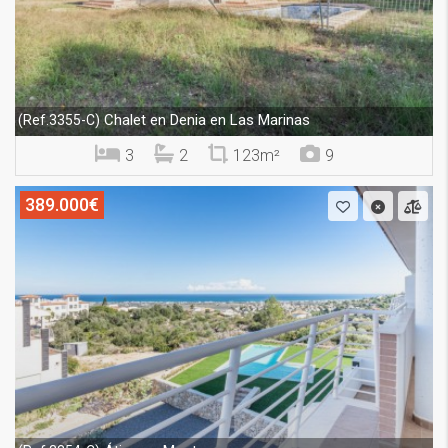
Chalet en Denia en Las Marinas
(Ref.3355-C)
3
2
123m²
9
389.000€