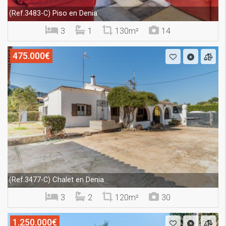
Piso en Denia
(Ref.3483-C)
3
1
130m²
14
475.000€
Chalet en Denia
(Ref.3477-C)
3
2
120m²
30
1.250.000€