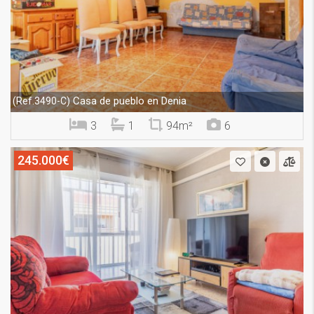
Casa de pueblo en Denia
(Ref.3490-C)
3
1
94m²
6
245.000€