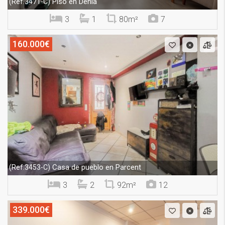
Piso en Denia
(Ref.3471-C)
3
1
80m²
7
160.000€
Casa de pueblo en Parcent
(Ref.3453-C)
3
2
92m²
12
339.000€