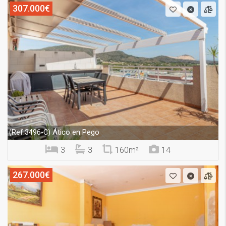
307.000€
Ático en Pego
(Ref.3496-C)
3
3
160m²
14
267.000€