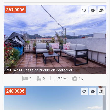
361.000€
casa de pueblo en Pedreguer
(Ref.3423-C)
3
2
170m²
16
240.000€