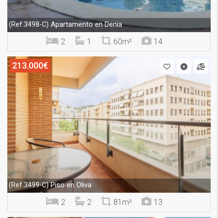
Apartamento en Denia
(Ref.3498-C)
2
1
60m²
14
213.000€
Piso en Oliva
(Ref.3499-C)
2
2
81m²
13