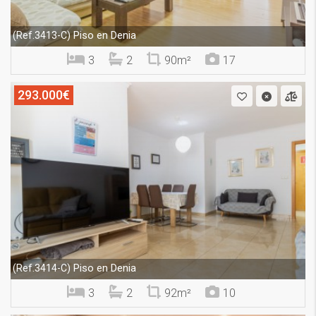
Piso en Denia
(Ref.3413-C)
3
2
90m²
17
293.000€
Piso en Denia
(Ref.3414-C)
3
2
92m²
10