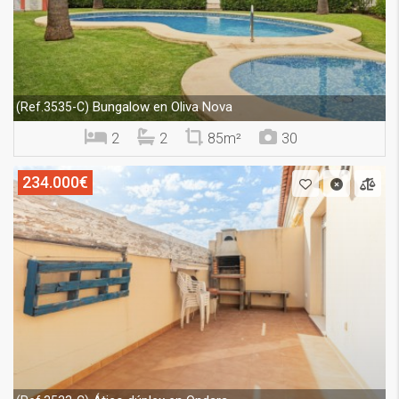
Bungalow en Oliva Nova
(Ref.3535-C)
2
2
85m²
30
234.000€