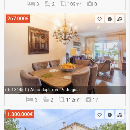
3
2
109m²
8
267.000€
Ático dúplex en Pedreguer
(Ref.3445-C)
3
2
112m²
17
1.000.000€