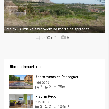
Działka z widokiem na morze na sprzedaż
(Ref.7613)
2500 m²
6
Últimos Inmuebles
Apartamento en Pedreguer
166.000€
2
2
75m²
Piso en Pego
235.000€
3
2
104m²