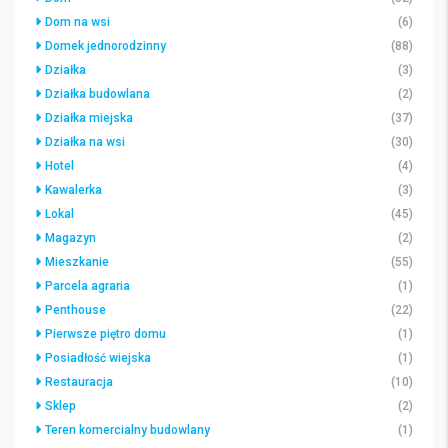
Dom na wsi
(6)
Domek jednorodzinny
(88)
Działka
(3)
Działka budowlana
(2)
Działka miejska
(37)
Działka na wsi
(30)
Hotel
(4)
Kawalerka
(3)
Lokal
(45)
Magazyn
(2)
Mieszkanie
(55)
Parcela agraria
(1)
Penthouse
(22)
Pierwsze piętro domu
(1)
Posiadłość wiejska
(1)
Restauracja
(10)
Sklep
(2)
Teren komercialny budowlany
(1)