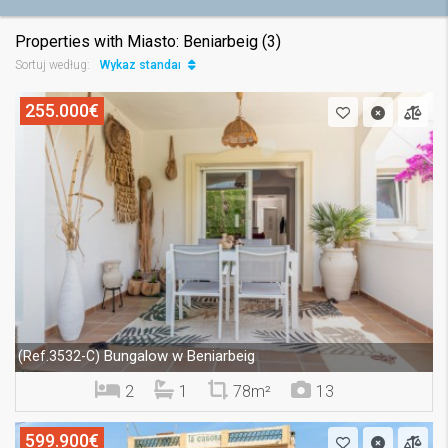
Properties with Miasto: Beniarbeig (3)
Wykaz standard
Sortuj według:
255.000€
Bungalow w Beniarbeig
(Ref.3532-C)
2
1
78m²
13
599.900€