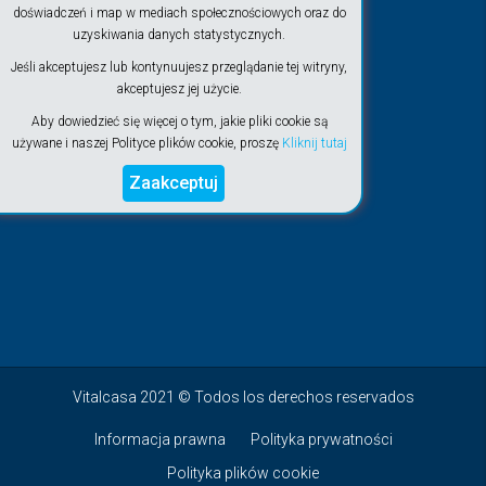
doświadczeń i map w mediach społecznościowych oraz do
uzyskiwania danych statystycznych.
Jeśli akceptujesz lub kontynuujesz przeglądanie tej witryny,
akceptujesz jej użycie.
Aby dowiedzieć się więcej o tym, jakie pliki cookie są
używane i naszej Polityce plików cookie, proszę
Kliknij tutaj
Zaakceptuj
Vitalcasa 2021 © Todos los derechos reservados
Informacja prawna
Polityka prywatności
Polityka plików cookie