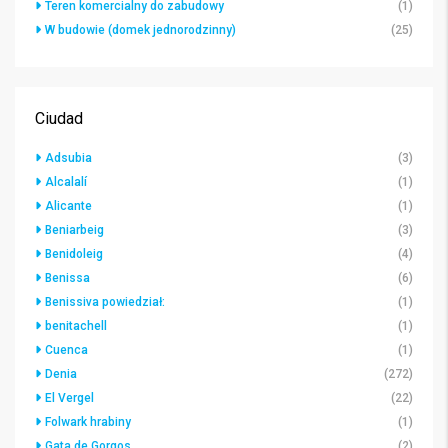
Teren komercialny do zabudowy
(1)
W budowie (domek jednorodzinny)
(25)
Ciudad
Adsubia
(3)
Alcalalí
(1)
Alicante
(1)
Beniarbeig
(3)
Benidoleig
(4)
Benissa
(6)
Benissiva powiedział:
(1)
benitachell
(1)
Cuenca
(1)
Denia
(272)
El Vergel
(22)
Folwark hrabiny
(1)
Gata de Gorgos
(2)