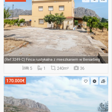
Finca rustykalna z mieszkaniem w Beniarbeig
(Ref.3249-C)
5
1
240m²
36
170.000€