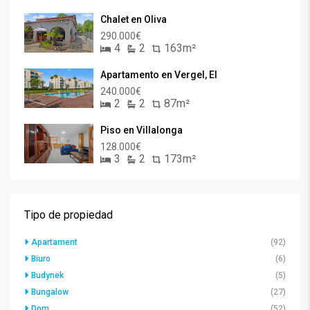
Chalet en Oliva
290.000€
4
2
163m²
Apartamento en Vergel, El
240.000€
2
2
87m²
Piso en Villalonga
128.000€
3
2
173m²
Tipo de propiedad
Apartament
(92)
Biuro
(6)
Budynek
(5)
Bungalow
(27)
Dom
(52)