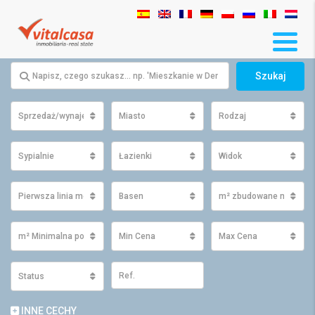
Szukaj
Sprzedaż/wynajem
Miasto
Rodzaj
Sypialnie
Łazienki
Widok
Pierwsza linia morza
Basen
m² zbudowane minimu
m² Minimalna powierzchnia działki
Min Cena
Max Cena
Status
INNE CECHY