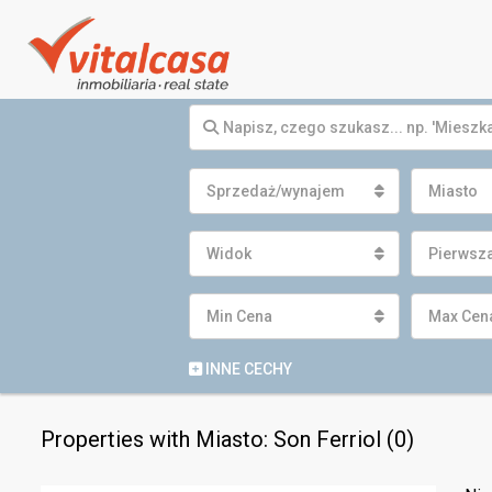
Sprzedaż/wynajem
Miasto
Widok
Pierwsza
Min Cena
Max Cen
INNE CECHY
Properties with Miasto: Son Ferriol (0)