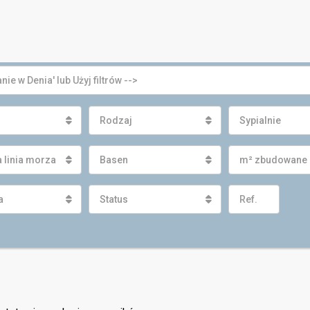
Rodzaj
Sypialnie
 linia morza
Basen
m² zbudowane
a
Status