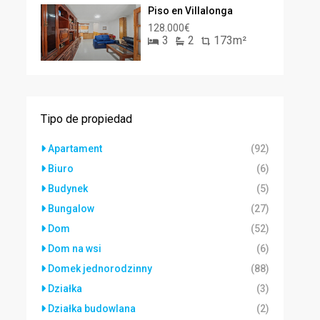
Piso en Villalonga
128.000€
3
2
173m²
Tipo de propiedad
Apartament
(92)
Biuro
(6)
Budynek
(5)
Bungalow
(27)
Dom
(52)
Dom na wsi
(6)
Domek jednorodzinny
(88)
Działka
(3)
Działka budowlana
(2)