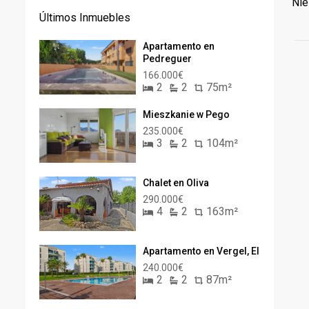
Nie
Últimos Inmuebles
Apartamento en
Pedreguer
166.000€
2
2
75m²
Mieszkanie w Pego
235.000€
3
2
104m²
Chalet en Oliva
290.000€
4
2
163m²
Apartamento en Vergel, El
240.000€
2
2
87m²