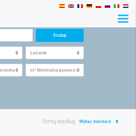
Szukaj
Łazienki
 minimum
m² Minimalna powierzchnia działki
Sortuj według:
Wykaz standard