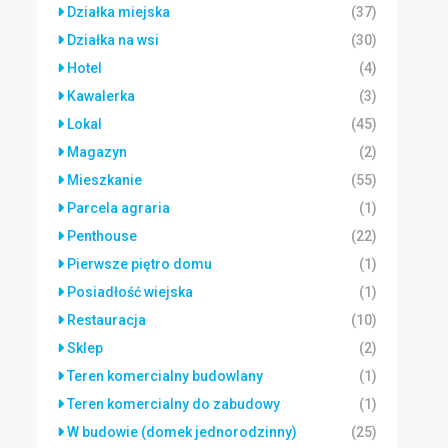
Działka miejska
(37)
Działka na wsi
(30)
Hotel
(4)
Kawalerka
(3)
Lokal
(45)
Magazyn
(2)
Mieszkanie
(55)
Parcela agraria
(1)
Penthouse
(22)
Pierwsze piętro domu
(1)
Posiadłość wiejska
(1)
Restauracja
(10)
Sklep
(2)
Teren komercialny budowlany
(1)
Teren komercialny do zabudowy
(1)
W budowie (domek jednorodzinny)
(25)