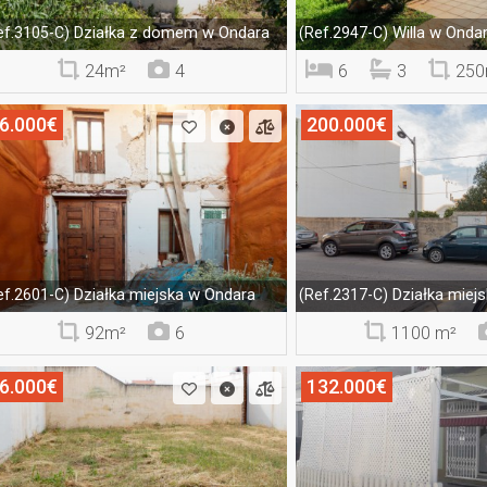
Działka z domem w Ondara
Willa w Onda
ef.3105-C)
(Ref.2947-C)
24m²
4
6
3
250
6.000€
200.000€
Działka miejska w Ondara
Działka miej
ef.2601-C)
(Ref.2317-C)
92m²
6
1100 m²
6.000€
132.000€