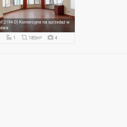
Komercyjne na sprzedaż w
ef.2194-D)
dara
1
180m²
4