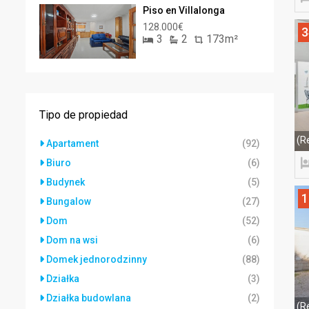
Piso en Villalonga
128.000€
3
3
2
173m²
Tipo de propiedad
(R
Apartament
(92)
Biuro
(6)
Budynek
(5)
1
Bungalow
(27)
Dom
(52)
Dom na wsi
(6)
Domek jednorodzinny
(88)
Działka
(3)
Działka budowlana
(2)
(R