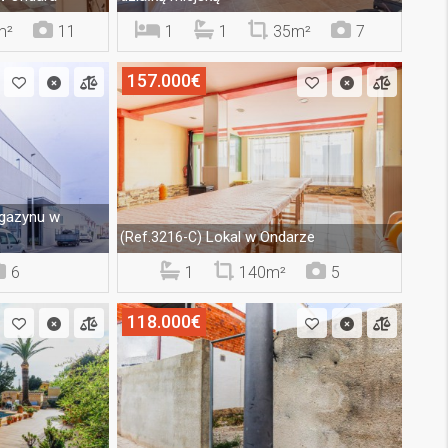
m²
11
1
1
35m²
7
157.000€
gazynu w
Lokal w Ondarze
(Ref.3216-C)
6
1
140m²
5
118.000€