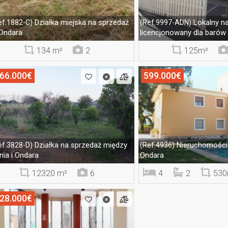
Działka miejska na sprzedaż
Lokalny n
ef.1882-C)
(Ref.9997-ADN)
Ondara
licencjonowany dla barów
134 m²
2
125m²
66.000€
599.000€
Działka na sprzedaż między
Nieruchomości
ef.3828-D)
(Ref.4936)
nia i Ondara
Ondara
12320 m²
6
4
2
530
28.000€