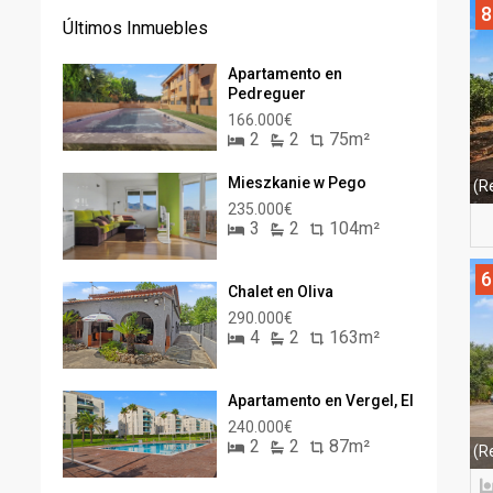
8
Últimos Inmuebles
Apartamento en
Pedreguer
166.000€
2
2
75m²
Mieszkanie w Pego
(R
235.000€
3
2
104m²
6
Chalet en Oliva
290.000€
4
2
163m²
Apartamento en Vergel, El
240.000€
2
2
87m²
(R