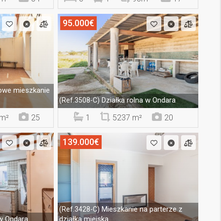
95.000€
we mieszkanie
Działka rolna w Ondara
(Ref.3508-C)
m²
25
1
5237 m²
20
139.000€
Mieszkanie na parterze z
(Ref.3428-C)
w Ondara
działką miejską