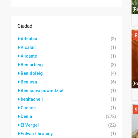
(R
Ciudad
8
Adsubia
(3)
Alcalalí
(1)
Alicante
(1)
Beniarbeig
(3)
Benidoleig
(4)
Benissa
(6)
(R
Benissiva powiedział:
(1)
benitachell
(1)
Cuenca
(1)
9
Denia
(272)
El Vergel
(22)
Folwark hrabiny
(1)