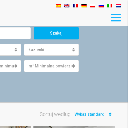
Szukaj
Łazienki
 minimum
m² Minimalna powierzchnia działki
Sortuj według:
Wykaz standard