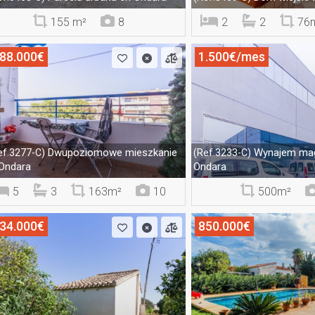
155 m²
8
2
2
76
88.000€
1.500€/mes
Dwupoziomowe mieszkanie
Wynajem ma
ef.3277-C)
(Ref.3233-C)
Ondara
Ondara
5
3
163m²
10
500m²
34.000€
850.000€