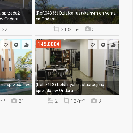
a sprzedaż
Działka rustykalnym en venta
(Ref.04336)
 w Ondara
en Ondara
22
2432 m²
5
145.000€
 na sprzedaż w
Lokalnych restauracji na
(Ref.7412)
sprzedaż w Ondara
m²
21
2
127m²
3