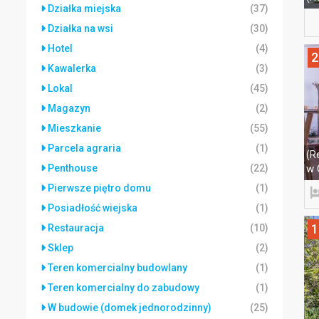
Działka miejska
(37)
Działka na wsi
(30)
Hotel
(4)
2
Kawalerka
(3)
Lokal
(45)
Magazyn
(2)
Mieszkanie
(55)
Parcela agraria
(1)
(R
Penthouse
(22)
w 
Pierwsze piętro domu
(1)
Posiadłość wiejska
(1)
1
Restauracja
(10)
Sklep
(2)
Teren komercialny budowlany
(1)
Teren komercialny do zabudowy
(1)
W budowie (domek jednorodzinny)
(25)