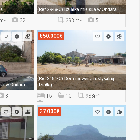
ra
Działka miejska w Ondara
(Ref.2948-C)
m²
32
298 m²
5
850.000€
Dom na wsi z rustykalną
(Ref.2181-C)
ska w Ondara
działką
3
15
10
933m²
24
37.000€