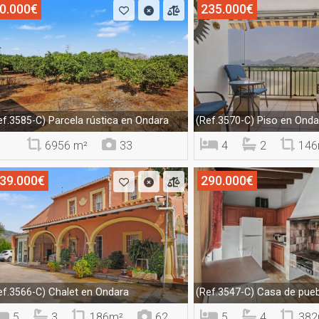
0.000€
235.000€
Parcela rústica en Ondara
Piso en Onda
ef.3585-C)
(Ref.3570-C)
6956 m²
33
4
2
146
39.000€
290.000€
Chalet en Ondara
Casa de pueb
ef.3566-C)
(Ref.3547-C)
5
3
186m²
62
5
4
382