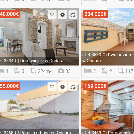
40.000€
234.000€
Dwu poziomo
(Ref.3533-C)
Dom wiejski w Ondara
w Ondara
ef.3534-C)
4
3
224m²
33
3
2
117
55.000€
169.000€
Parcelа urbana en Ondara
Dom wiejski 
ef.3468-C)
(Ref.3469-C)