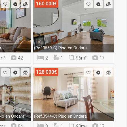
160.000€
ra
Piso en Ondara
(Ref.3569-C)
m²
42
2
1
96m²
17
128.000€
lo en Ondara
Piso en Ondara
(Ref.3544-C)
m²
84
3
1
93m²
17