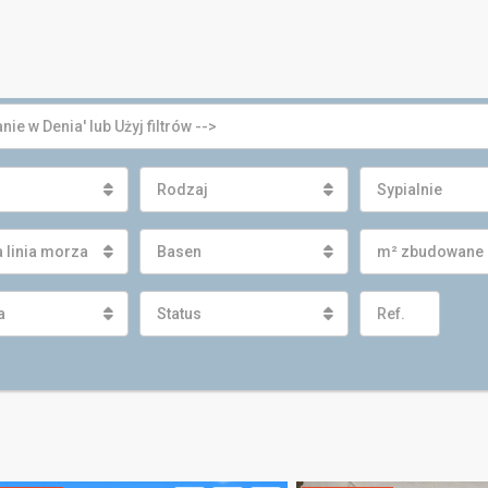
Rodzaj
Sypialnie
 linia morza
Basen
m² zbudowane
a
Status