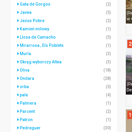
Gata de Gorgos
(2)
Javea
(5)
(R
w 
Jezus Pobre
(2)
Kamień milowy
(1)
Llosa de Camacho
(5)
2
Mirarrosa , Els Poblets
(1)
Murla
(3)
Okręg wyborczy Altea
(3)
Oliva
(18)
Ondara
(28)
(R
orba
(5)
De
pale
(4)
Palmera
(1)
Parcent
(2)
1
Patron
(1)
Pedreguer
(30)