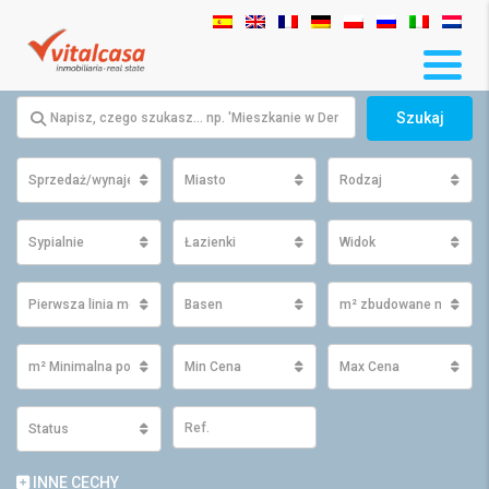
Szukaj
Sprzedaż/wynajem
Miasto
Rodzaj
Sypialnie
Łazienki
Widok
Pierwsza linia morza
Basen
m² zbudowane minimu
m² Minimalna powierzchnia działki
Min Cena
Max Cena
Status
INNE CECHY