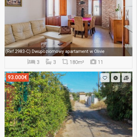
Dwupoziomowy apartament w Olivie
(Ref.2983-C)
3
3
180m²
11
93.000€