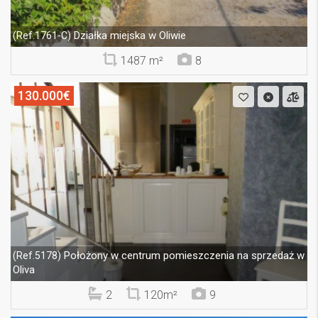
Działka miejska w Oliwie
(Ref.1761-C)
1487 m²
8
130.000€
Położony w centrum pomieszczenia na sprzedaż w
(Ref.5178)
Oliva
2
120m²
9