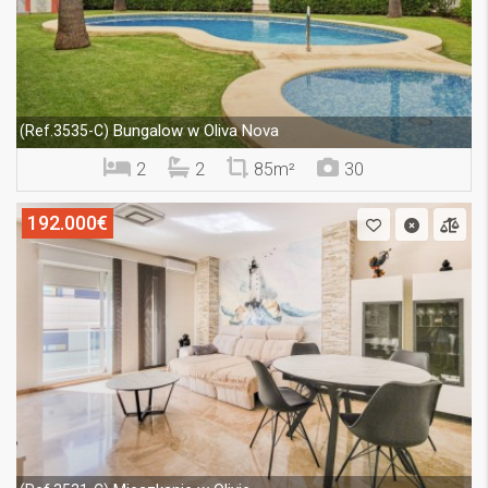
Bungalow w Oliva Nova
(Ref.3535-C)
2
2
85m²
30
192.000€