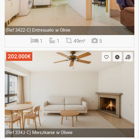
Entresuelo w Olivie
(Ref.3422-C)
1
1
49m²
5
202.000€
Mieszkanie w Oliwie
(Ref.3343-C)