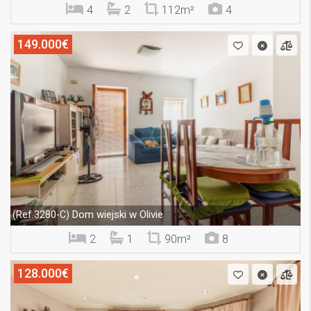
4
2
112m²
4
149.000€
Dom wiejski w Olivie
(Ref.3280-C)
2
1
90m²
8
128.000€