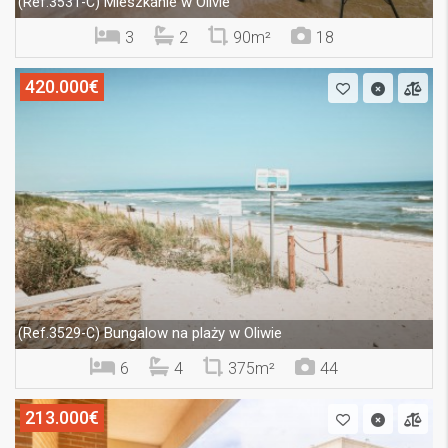
Mieszkanie w Olivie
(Ref.3531-C)
3
2
90m²
18
420.000€
Bungalow na plaży w Oliwie
(Ref.3529-C)
6
4
375m²
44
213.000€