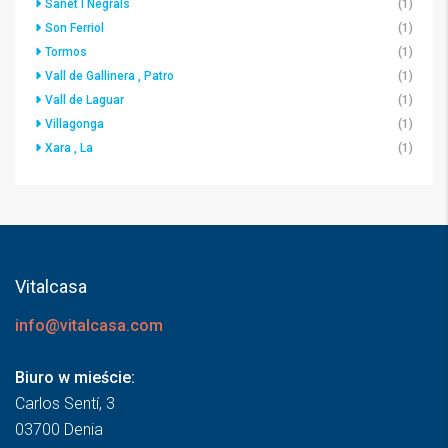
Sanet I Negrals
(1)
Son Ferriol
(1)
Tormos
(1)
Vall de Gallinera , Patro
(1)
Vall de Laguar
(1)
Villagonga
(1)
Xara , La
(1)
Vitalcasa
info@vitalcasa.com
Biuro w mieście:
Carlos Sentí, 3
03700 Denia