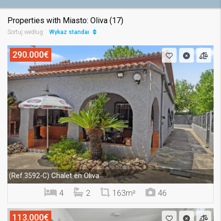
Properties with Miasto: Oliva (17)
Wykaz standard
Sortuj według:
290.000€
Chalet en Oliva
(Ref.3592-C)
4
2
163m²
46
113.000€