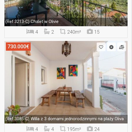
Chalet w Olivie
(Ref.3213-C)
4
2
240m²
15
730.000€
Willa z 3 domami jednorodzinnymi na plaży Oliva
(Ref.3085-C)
4
4
195m²
24