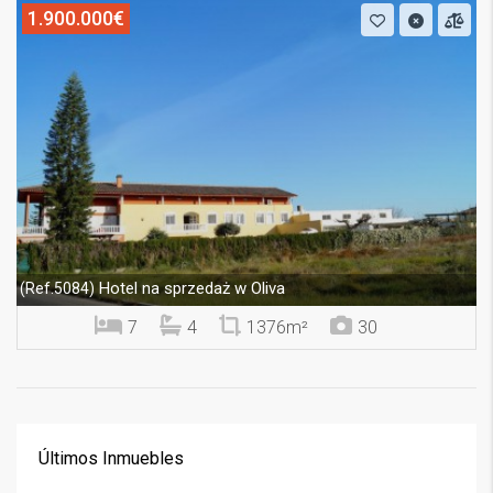
1.900.000€
Hotel na sprzedaż w Oliva
(Ref.5084)
7
4
1376m²
30
Últimos Inmuebles