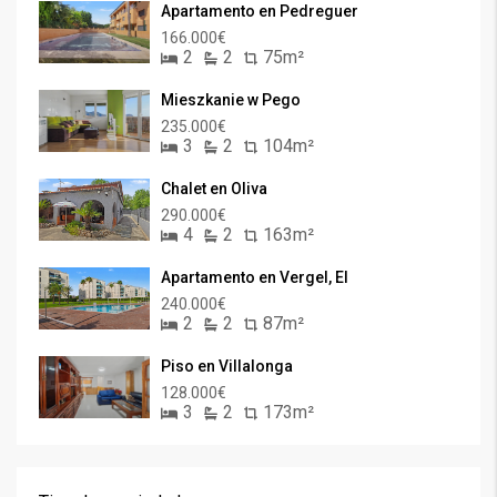
Apartamento en Pedreguer
166.000€
2
2
75m²
Mieszkanie w Pego
235.000€
3
2
104m²
Chalet en Oliva
290.000€
4
2
163m²
Apartamento en Vergel, El
240.000€
2
2
87m²
Piso en Villalonga
128.000€
3
2
173m²