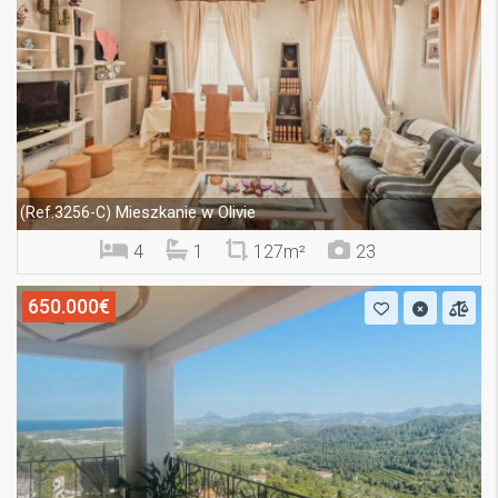
Mieszkanie w Olivie
(Ref.3256-C)
4
1
127m²
23
650.000€