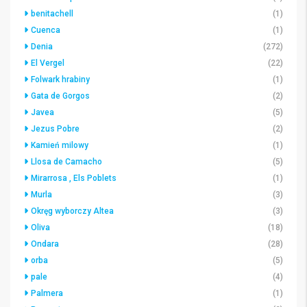
benitachell
(1)
Cuenca
(1)
Denia
(272)
El Vergel
(22)
Folwark hrabiny
(1)
Gata de Gorgos
(2)
Javea
(5)
Jezus Pobre
(2)
Kamień milowy
(1)
Llosa de Camacho
(5)
Mirarrosa , Els Poblets
(1)
Murla
(3)
Okręg wyborczy Altea
(3)
Oliva
(18)
Ondara
(28)
orba
(5)
pale
(4)
Palmera
(1)