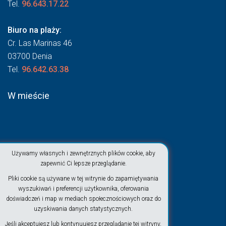
Tel.
96.643.17.22
Biuro na plaży:
Cr. Las Marinas 46
03700 Denia
Tel.
96.642.63.38
W mieście
Używamy własnych i zewnętrznych plików cookie, aby
zapewnić Ci lepsze przeglądanie.
Pliki cookie są używane w tej witrynie do zapamiętywania
wyszukiwań i preferencji użytkownika, oferowania
doświadczeń i map w mediach społecznościowych oraz do
uzyskiwania danych statystycznych.
Jeśli akceptujesz lub kontynuujesz przeglądanie tej witryny,