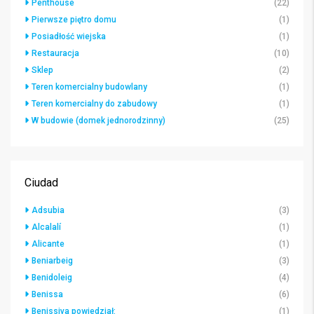
Penthouse
(22)
Pierwsze piętro domu
(1)
Posiadłość wiejska
(1)
Restauracja
(10)
Sklep
(2)
Teren komercialny budowlany
(1)
Teren komercialny do zabudowy
(1)
W budowie (domek jednorodzinny)
(25)
Ciudad
Adsubia
(3)
Alcalalí
(1)
Alicante
(1)
Beniarbeig
(3)
Benidoleig
(4)
Benissa
(6)
Benissiva powiedział:
(1)