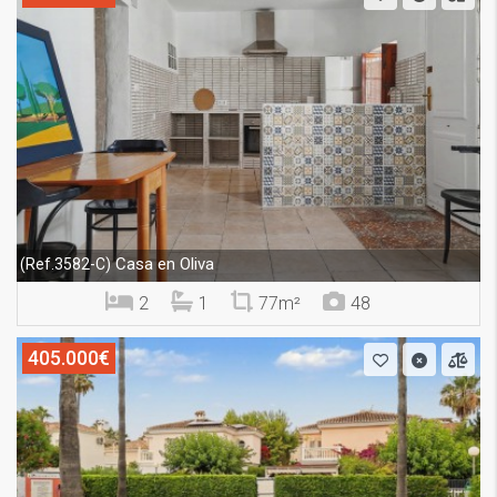
Casa en Oliva
(Ref.3582-C)
2
1
77m²
48
405.000€