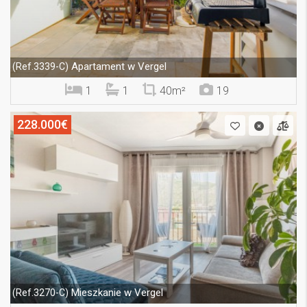
Apartament w Vergel
(Ref.3339-C)
1
1
40m²
19
228.000€
Mieszkanie w Vergel
(Ref.3270-C)