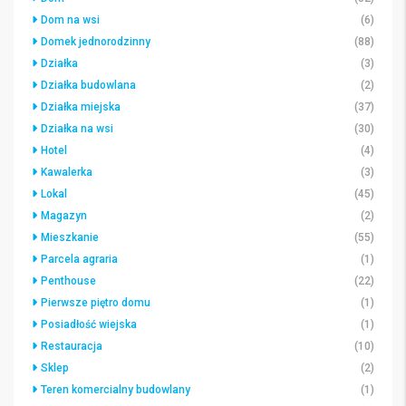
Dom na wsi
(6)
Domek jednorodzinny
(88)
Działka
(3)
Działka budowlana
(2)
Działka miejska
(37)
Działka na wsi
(30)
Hotel
(4)
Kawalerka
(3)
Lokal
(45)
Magazyn
(2)
Mieszkanie
(55)
Parcela agraria
(1)
Penthouse
(22)
Pierwsze piętro domu
(1)
Posiadłość wiejska
(1)
Restauracja
(10)
Sklep
(2)
Teren komercialny budowlany
(1)