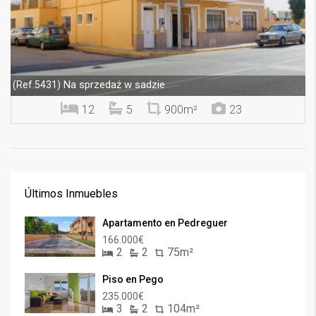
Na sprzedaż w sadzie
(Ref.5431)
12
5
900m²
23
Últimos Inmuebles
Apartamento en Pedreguer
166.000€
2
2
75m²
Piso en Pego
235.000€
3
2
104m²