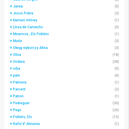
Javea
(5)
Jezus Pobre
(2)
Kamień milowy
(1)
Llosa de Camacho
(5)
Mirarrosa , Els Poblets
(1)
Murla
(3)
Okręg wyborczy Altea
(3)
Oliva
(18)
Ondara
(28)
orba
(5)
pale
(4)
Palmera
(1)
Parcent
(2)
Patron
(1)
Pedreguer
(30)
Pego
(26)
Poblets, Els
(15)
Rafol d' Almunia
(1)