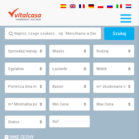
Szukaj
Sprzedaż/wynajem
Miasto
Rodzaj
Sypialnie
Łazienki
Widok
Pierwsza linia morza
Basen
m² zbudowane minimu
m² Minimalna powierzchnia działki
Min Cena
Max Cena
Status
INNE CECHY