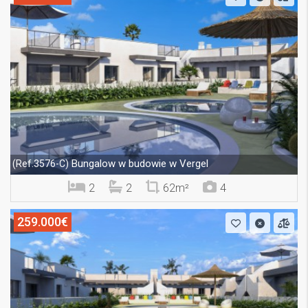
Bungalow w budowie w Vergel
(Ref.3576-C)
2
2
62m²
4
259.000€