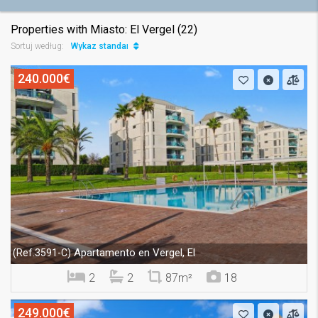
Properties with Miasto: El Vergel (22)
Wykaz standard
Sortuj według:
240.000€
Apartamento en Vergel, El
(Ref.3591-C)
2
2
87m²
18
249.000€