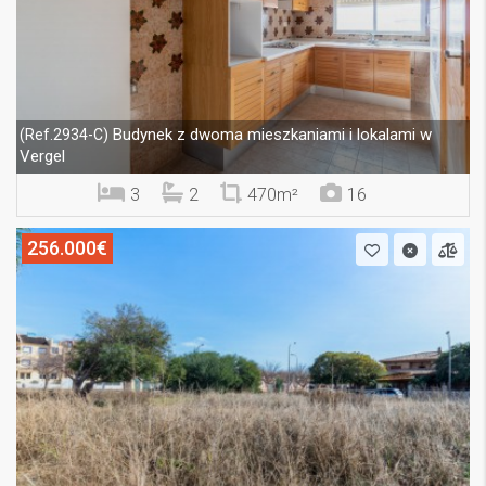
Budynek z dwoma mieszkaniami i lokalami w
(Ref.2934-C)
Vergel
3
2
470m²
16
256.000€