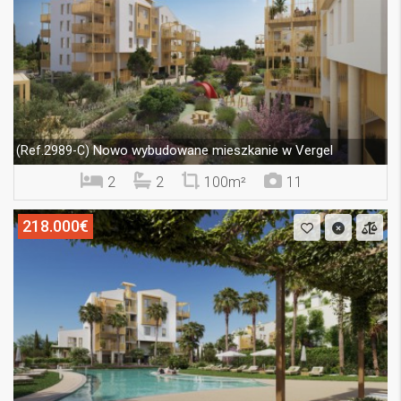
Nowo wybudowane mieszkanie w Vergel
(Ref.2989-C)
2
2
100m²
11
218.000€