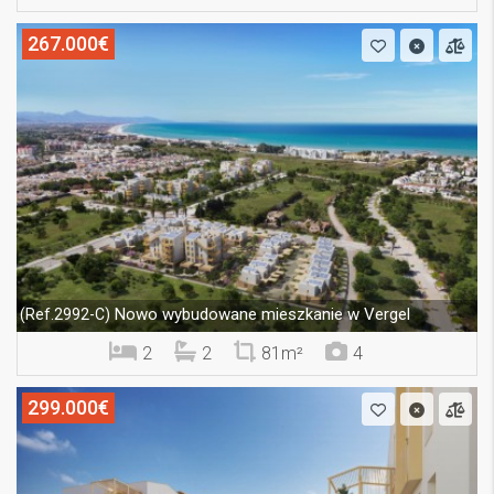
267.000€
Nowo wybudowane mieszkanie w Vergel
(Ref.2992-C)
2
2
81m²
4
299.000€