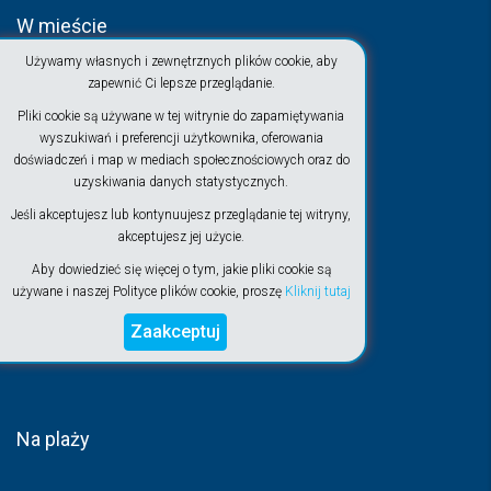
W mieście
Używamy własnych i zewnętrznych plików cookie, aby
zapewnić Ci lepsze przeglądanie.
Pliki cookie są używane w tej witrynie do zapamiętywania
wyszukiwań i preferencji użytkownika, oferowania
doświadczeń i map w mediach społecznościowych oraz do
uzyskiwania danych statystycznych.
Jeśli akceptujesz lub kontynuujesz przeglądanie tej witryny,
akceptujesz jej użycie.
Aby dowiedzieć się więcej o tym, jakie pliki cookie są
używane i naszej Polityce plików cookie, proszę
Kliknij tutaj
Zaakceptuj
Na plaży