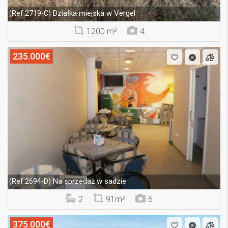
Działka miejska w Vergel
(Ref.2719-C)
1200 m²
4
235.000€
Na sprzedaż w sadzie
(Ref.2694-D)
2
91m²
6
375.000€