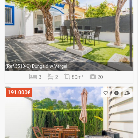
Bungaló w Vergel
(Ref.3513-C)
3
2
80m²
20
191.000€