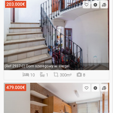
203.000€
Dom szeregowy w: Vergel
(Ref.2937-C)
10
1
300m²
8
479.000€