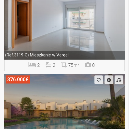
Mieszkanie w Vergel
(Ref.3119-C)
2
2
75m²
8
376.000€