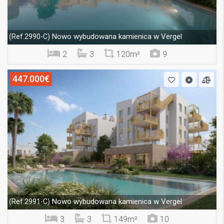
Nowo wybudowana kamienica w Vergel
(Ref.2990-C)
2
3
120m²
9
447.000€
Nowo wybudowana kamienica w Vergel
(Ref.2991-C)
3
3
149m²
10