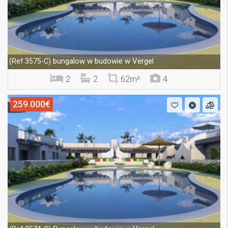
bungalow w budowie w Vergel
(Ref.3575-C)
2
2
62m²
4
259.000€