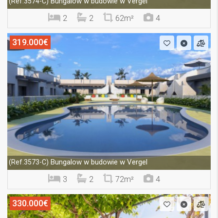
Bungalow w budowie w Vergel
(Ref.3574-C)
2
2
62m²
4
319.000€
Bungalow w budowie w Vergel
(Ref.3573-C)
3
2
72m²
4
330.000€