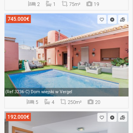
2
1
75m²
19
745.000€
Dom wiejski w Vergel
(Ref.3236-C)
5
4
250m²
20
192.000€