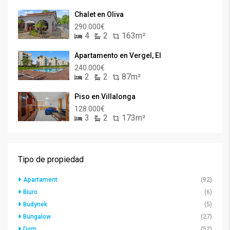
Chalet en Oliva
290.000€
4
2
163m²
Apartamento en Vergel, El
240.000€
2
2
87m²
Piso en Villalonga
128.000€
3
2
173m²
Tipo de propiedad
Apartament
(92)
Biuro
(6)
Budynek
(5)
Bungalow
(27)
Dom
(52)