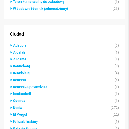
Teren komercialny do zabudowy
(1)
W budowie (domek jednorodzinny)
(25)
Ciudad
Adsubia
(3)
Alcalalí
(1)
Alicante
(1)
Beniarbeig
(3)
Benidoleig
(4)
Benissa
(6)
Benissiva powiedział:
(1)
benitachell
(1)
Cuenca
(1)
Denia
(272)
El Vergel
(22)
Folwark hrabiny
(1)
Gata de Gorgos
(2)