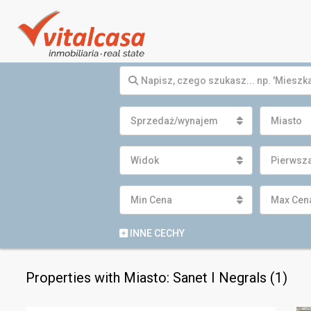
Sprzedaż/wynajem
Miasto
Widok
Pierwsza
Min Cena
Max Cen
INNE CECHY
Properties with Miasto: Sanet I Negrals (1)