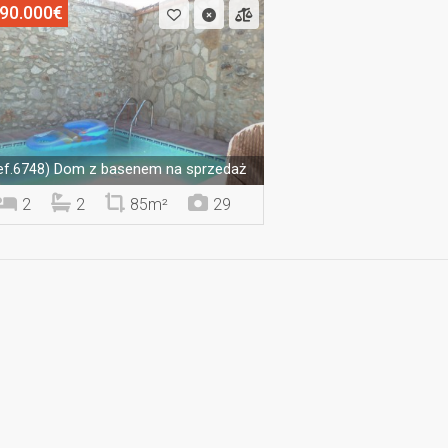
90.000€
Dom z basenem na sprzedaż
ef.6748)
2
2
85m²
29