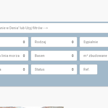
Rodzaj
Sypialnie
 linia morza
Basen
m² zbudowane
a
Status