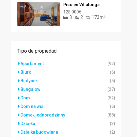
Piso en Villalonga
128.000€
3
2
173m²
Tipo de propiedad
Apartament
(92)
Biuro
(6)
Budynek
(5)
Bungalow
(27)
Dom
(52)
Dom na wsi
(6)
Domek jednorodzinny
(88)
Działka
(3)
Działka budowlana
(2)