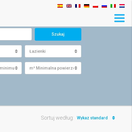
Szukaj
Łazienki
 minimum
m² Minimalna powierzchnia działki
Sortuj według:
Wykaz standard