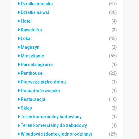
Działka miejska
(37)
Działka na wsi
(30)
Hotel
(4)
Kawalerka
(3)
Lokal
(45)
Magazyn
(2)
Mieszkanie
(55)
Parcela agraria
(1)
Penthouse
(22)
Pierwsze piętro domu
(1)
Posiadłość wiejska
(1)
Restauracja
(10)
Sklep
(2)
Teren komercialny budowlany
(1)
Teren komercialny do zabudowy
(1)
W budowie (domek jednorodzinny)
(25)