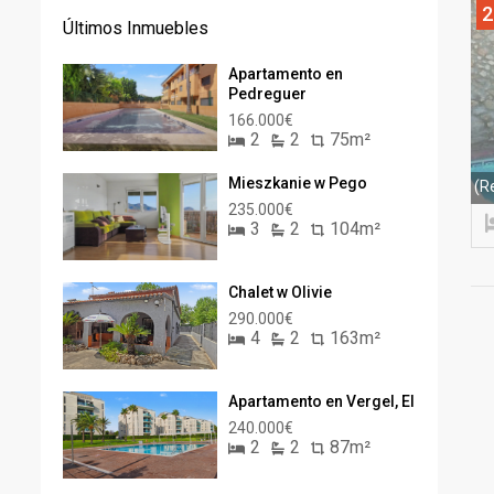
2
Últimos Inmuebles
Apartamento en
Pedreguer
166.000€
2
2
75m²
Mieszkanie w Pego
(R
235.000€
3
2
104m²
Chalet w Olivie
290.000€
4
2
163m²
Apartamento en Vergel, El
240.000€
2
2
87m²