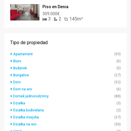
Piso en Denia
309.000€
3
2
145m²
Tipo de propiedad
Apartament
(93)
Biuro
(6)
Budynek
(5)
Bungalow
(27)
Dom
(52)
Dom na wsi
(6)
Domek jednorodzinny
(88)
Działka
(3)
Działka budowlana
(2)
Działka miejska
(37)
Działka na wsi
(30)