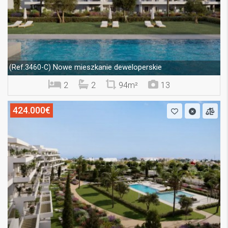
Nowe mieszkanie deweloperskie
(Ref.3460-C)
2
2
94m²
13
424.000€