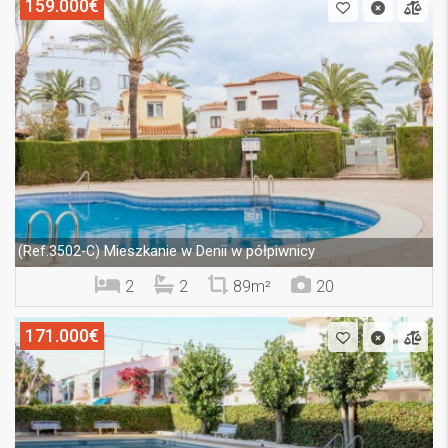
159.000€
Mieszkanie w Denii w półpiwnicy
(Ref.3502-C)
2
2
89m²
20
171.000€