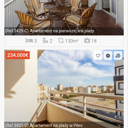
Apartament na pierwszej linii plaży
(Ref.3429-C)
3
2
130m²
18
234.000€
Apartament na plaży w Piles
(Ref.3421-C)