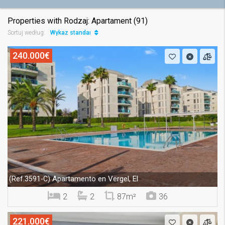
Properties with Rodzaj: Apartament (91)
Wykaz standard
Sortuj według:
240.000€
Apartamento en Vergel, El
(Ref.3591-C)
2
2
87m²
36
221.000€