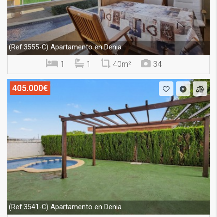
Apartamento en Denia
(Ref.3555-C)
1
1
40m²
34
405.000€
Apartamento en Denia
(Ref.3541-C)