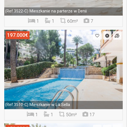
Mieszkanie na parterze w Denii
(Ref.3522-C)
1
1
60m²
7
197.000€
Mieszkanie w La Sella
(Ref.3510-C)
1
1
50m²
17