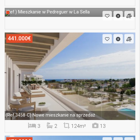
Mieszkanie w Pedreguer w La Sella
(Ref.)
441.000€
Nowe mieszkanie na sprzedaż
(Ref.3458-C)
3
2
124m²
13