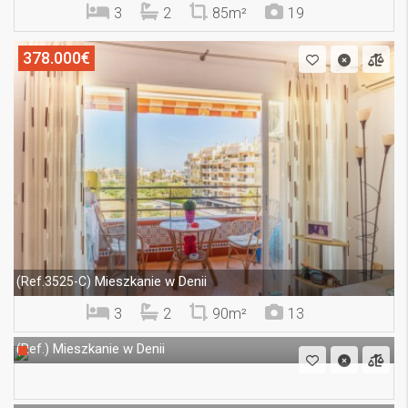
3
2
85m²
19
378.000€
Mieszkanie w Denii
(Ref.3525-C)
3
2
90m²
13
Mieszkanie w Denii
(Ref.)