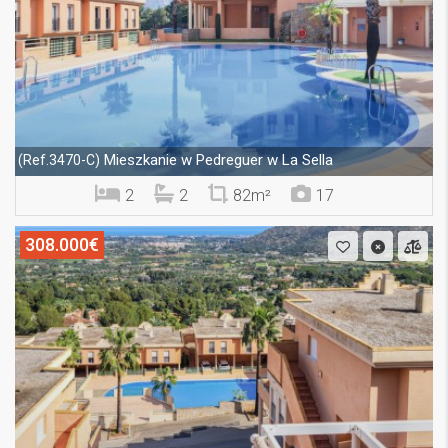
Mieszkanie w Pedreguer w La Sella
(Ref.3470-C)
2
2
82m²
17
308.000€