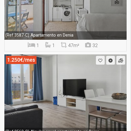
Apartamento en Denia
(Ref.3587-C)
1
1
47m²
32
1.250€/mes