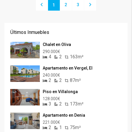
2
3
1
Últimos Inmuebles
Chalet en Oliva
290.000€
4
2
163m²
Apartamento en Vergel, El
240.000€
2
2
87m²
Piso en Villalonga
128.000€
3
2
173m²
Apartamento en Denia
221.000€
2
1
75m²