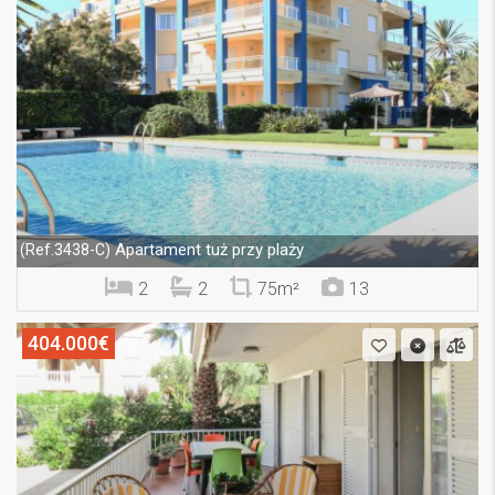
Apartament tuż przy plaży
(Ref.3438-C)
2
2
75m²
13
404.000€