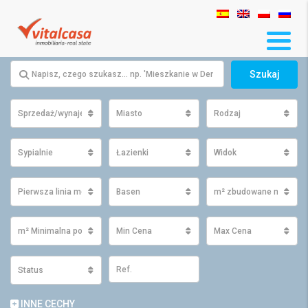
Szukaj
Sprzedaż/wynajem
Miasto
Rodzaj
Sypialnie
Łazienki
Widok
Pierwsza linia morza
Basen
m² zbudowane minimu
m² Minimalna powierzchnia działki
Min Cena
Max Cena
Status
INNE CECHY