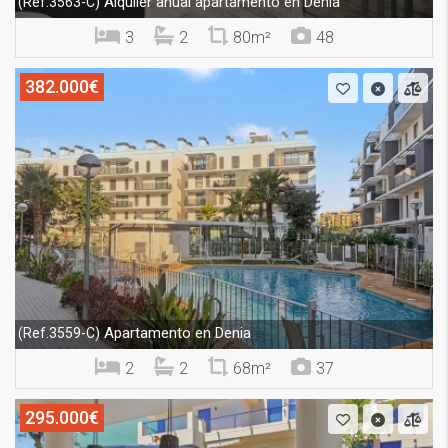
Alquiler anual apartamento en Denia
(Ref.3563-C)
3
2
80m²
48
382.000€
Apartamento en Denia
(Ref.3559-C)
2
2
68m²
37
295.000€