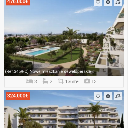
476.000€
Nowe mieszkanie deweloperskie
(Ref.3459-C)
3
2
136m²
13
324.000€