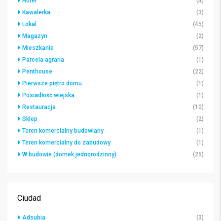
Hotel
(4)
Kawalerka
(3)
Lokal
(45)
Magazyn
(2)
Mieszkanie
(57)
Parcela agraria
(1)
Penthouse
(22)
Pierwsze piętro domu
(1)
Posiadłość wiejska
(1)
Restauracja
(10)
Sklep
(2)
Teren komercialny budowlany
(1)
Teren komercialny do zabudowy
(1)
W budowie (domek jednorodzinny)
(25)
Ciudad
Adsubia
(3)