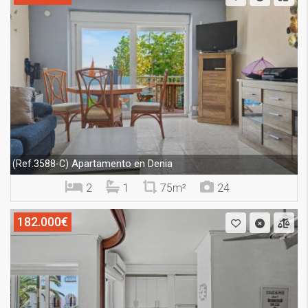
Apartamento en Denia
(Ref.3588-C)
2
1
75m²
24
182.000€