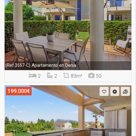
Apartamento en Denia
(Ref.3557-C)
2
2
83m²
50
199.000€