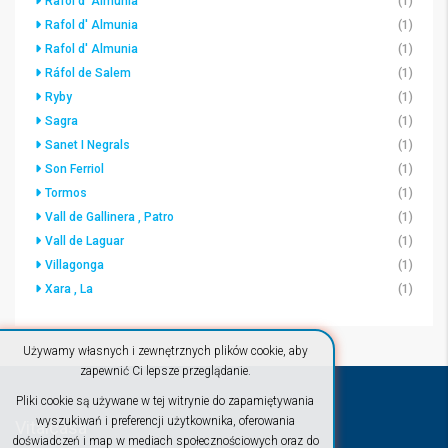
Rafol d' Almunia
(1)
Rafol d' Almunia
(1)
Rafol d' Almunia
(1)
Ráfol de Salem
(1)
Ryby
(1)
Sagra
(1)
Sanet I Negrals
(1)
Son Ferriol
(1)
Tormos
(1)
Vall de Gallinera , Patro
(1)
Vall de Laguar
(1)
Villagonga
(1)
Xara , La
(1)
Używamy własnych i zewnętrznych plików cookie, aby
zapewnić Ci lepsze przeglądanie.
Pliki cookie są używane w tej witrynie do zapamiętywania
wyszukiwań i preferencji użytkownika, oferowania
Vitalcasa
doświadczeń i map w mediach społecznościowych oraz do