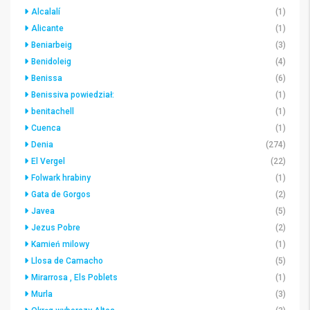
Alcalalí
(1)
Alicante
(1)
Beniarbeig
(3)
Benidoleig
(4)
Benissa
(6)
Benissiva powiedział:
(1)
benitachell
(1)
Cuenca
(1)
Denia
(274)
El Vergel
(22)
Folwark hrabiny
(1)
Gata de Gorgos
(2)
Javea
(5)
Jezus Pobre
(2)
Kamień milowy
(1)
Llosa de Camacho
(5)
Mirarrosa , Els Poblets
(1)
Murla
(3)