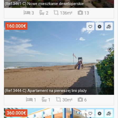
Nowe mieszkanie deweloperskie
(Ref.3461-C)
3
2
136m²
13
160.000€
Apartament na pierwszej linii plaży
(Ref.3444-C)
1
1
30m²
6
360.000€