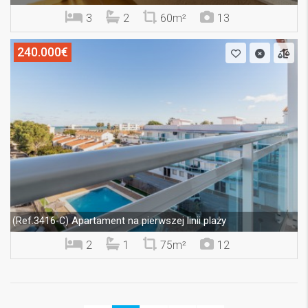
3
2
60m²
13
240.000€
Apartament na pierwszej linii plaży
(Ref.3416-C)
2
1
75m²
12