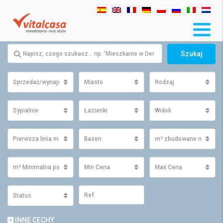
Szukaj
Sprzedaż/wynajem
Miasto
Rodzaj
Sypialnie
Łazienki
Widok
Pierwsza linia morza
Basen
m² zbudowane minimu
m² Minimalna powierzchnia działki
Min Cena
Max Cena
Status
INNE CECHY