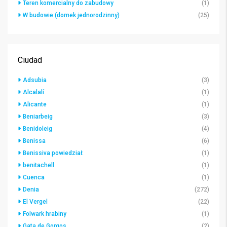
Teren komercialny do zabudowy
(1)
W budowie (domek jednorodzinny)
(25)
Ciudad
Adsubia
(3)
Alcalalí
(1)
Alicante
(1)
Beniarbeig
(3)
Benidoleig
(4)
Benissa
(6)
Benissiva powiedział:
(1)
benitachell
(1)
Cuenca
(1)
Denia
(272)
El Vergel
(22)
Folwark hrabiny
(1)
Gata de Gorgos
(2)