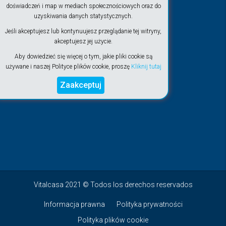
doświadczeń i map w mediach społecznościowych oraz do
uzyskiwania danych statystycznych.
Jeśli akceptujesz lub kontynuujesz przeglądanie tej witryny,
akceptujesz jej użycie.
Aby dowiedzieć się więcej o tym, jakie pliki cookie są
używane i naszej Polityce plików cookie, proszę
Kliknij tutaj
Zaakceptuj
Vitalcasa 2021 © Todos los derechos reservados
Informacja prawna
Polityka prywatności
Polityka plików cookie