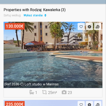
Properties with Rodzaj: Kawalerka (3)
Wykaz standard
Sortuj według:
130.000€
Loft studio w Marinas
(Ref.3536-C)
1
25m²
23
235.000€