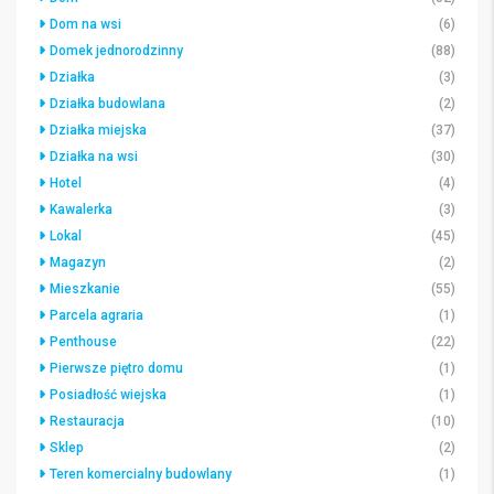
Dom na wsi
(6)
Domek jednorodzinny
(88)
Działka
(3)
Działka budowlana
(2)
Działka miejska
(37)
Działka na wsi
(30)
Hotel
(4)
Kawalerka
(3)
Lokal
(45)
Magazyn
(2)
Mieszkanie
(55)
Parcela agraria
(1)
Penthouse
(22)
Pierwsze piętro domu
(1)
Posiadłość wiejska
(1)
Restauracja
(10)
Sklep
(2)
Teren komercialny budowlany
(1)