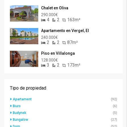
Chalet en Oliva
290.000€
4
2
163m²
Apartamento en Vergel, El
240.000€
2
2
87m²
Piso en Villalonga
128.000€
3
2
173m²
Tipo de propiedad
Apartament
(92)
Biuro
(6)
Budynek
(5)
Bungalow
(27)
Dom
(52)