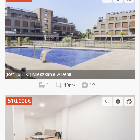
Mieszkanie w Denii
(Ref.3501-C)
1
49m²
12
510.000€