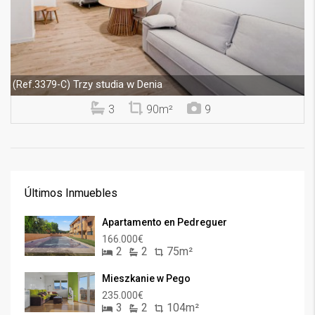
Trzy studia w Denia
(Ref.3379-C)
3
90m²
9
Últimos Inmuebles
Apartamento en Pedreguer
166.000€
2
2
75m²
Mieszkanie w Pego
235.000€
3
2
104m²