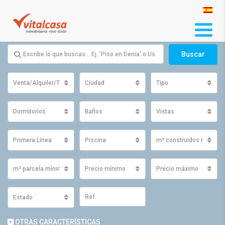
Buscar
Venta/Alquiler/Traspaso
Ciudad
Tipo
Dormitorios
Baños
Vistas
Primera Línea
Piscina
m² construidos mínimo
m² parcela mínimos
Precio mínimo
Precio máximo
Estado
OTRAS CARACTERÍSTICAS