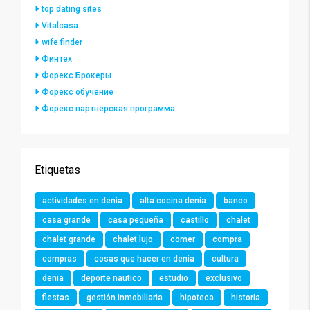
top dating sites
Vitalcasa
wife finder
Финтех
Форекс Брокеры
Форекс обучение
Форекс партнерская программа
Etiquetas
actividades en denia
alta cocina denia
banco
casa grande
casa pequeña
castillo
chalet
chalet grande
chalet lujo
comer
compra
compras
cosas que hacer en denia
cultura
denia
deporte nautico
estudio
exclusivo
fiestas
gestión inmobiliaria
hipoteca
historia