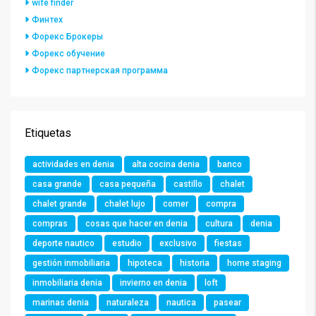
wife finder
Финтех
Форекс Брокеры
Форекс обучение
Форекс партнерская программа
Etiquetas
actividades en denia
alta cocina denia
banco
casa grande
casa pequeña
castillo
chalet
chalet grande
chalet lujo
comer
compra
compras
cosas que hacer en denia
cultura
denia
deporte nautico
estudio
exclusivo
fiestas
gestión inmobiliaria
hipoteca
historia
home staging
inmobiliaria denia
invierno en denia
loft
marinas denia
naturaleza
nautica
pasear