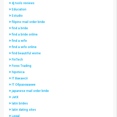
dj tools reviews
Education
Estudio
filipino mail order bride
find a bride
find a bride online
find a wife
find a wife online
find beautiful wome
FinTech
Forex Trading
hipoteca
IT Вакансії
IT Образование
japanese mail order bride
JetX
latin brides
latin dating sites
Legal