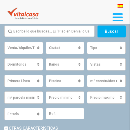
Buscar
Venta/Alquiler/Traspaso
Ciudad
Tipo
Dormitorios
Baños
Vistas
Primera Línea
Piscina
m² construidos mínimo
m² parcela mínimos
Precio mínimo
Precio máximo
Estado
OTRAS CARACTERÍSTICAS