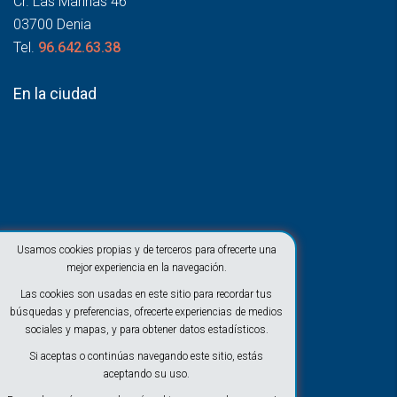
Cr. Las Marinas 46
03700 Denia
Tel.
96.642.63.38
En la ciudad
Usamos cookies propias y de terceros para ofrecerte una
mejor experiencia en la navegación.
Las cookies son usadas en este sitio para recordar tus
búsquedas y preferencias, ofrecerte experiencias de medios
sociales y mapas, y para obtener datos estadísticos.
Si aceptas o continúas navegando este sitio, estás
aceptando su uso.