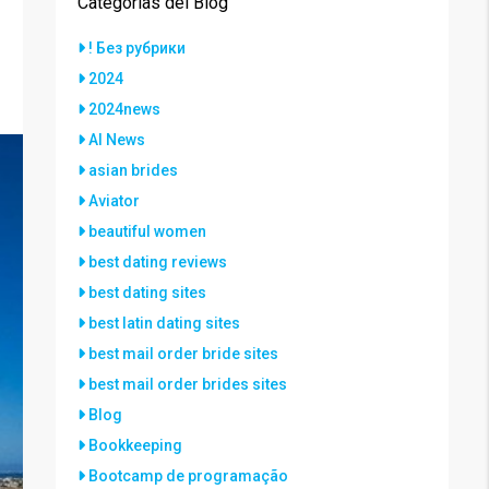
Categorías del Blog
! Без рубрики
2024
2024news
AI News
asian brides
Aviator
beautiful women
best dating reviews
best dating sites
best latin dating sites
best mail order bride sites
best mail order brides sites
Blog
Bookkeeping
Bootcamp de programação