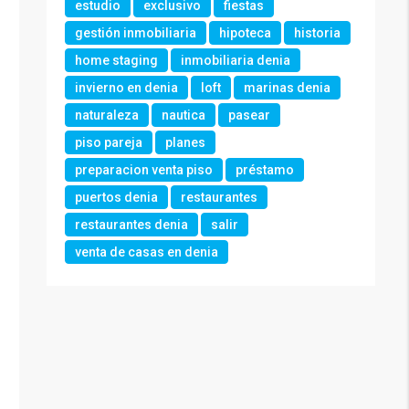
estudio
exclusivo
fiestas
gestión inmobiliaria
hipoteca
historia
home staging
inmobiliaria denia
invierno en denia
loft
marinas denia
naturaleza
nautica
pasear
piso pareja
planes
preparacion venta piso
préstamo
puertos denia
restaurantes
restaurantes denia
salir
venta de casas en denia