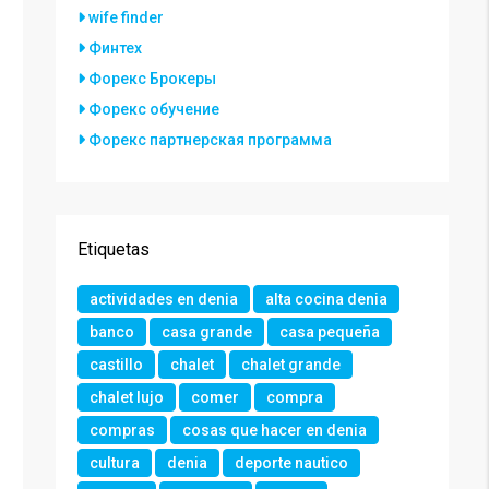
wife finder
Финтех
Форекс Брокеры
Форекс обучение
Форекс партнерская программа
Etiquetas
actividades en denia
alta cocina denia
banco
casa grande
casa pequeña
castillo
chalet
chalet grande
chalet lujo
comer
compra
compras
cosas que hacer en denia
cultura
denia
deporte nautico