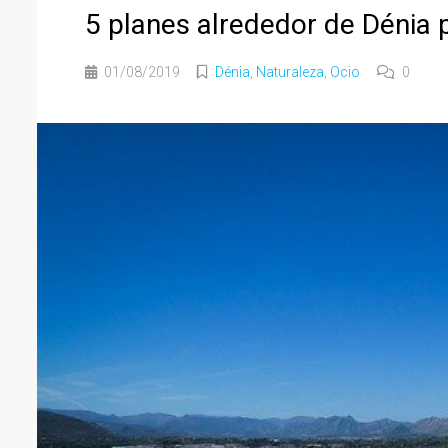
5 planes alrededor de Dénia 
01/08/2019
Dénia
,
Naturaleza
,
Ocio
0