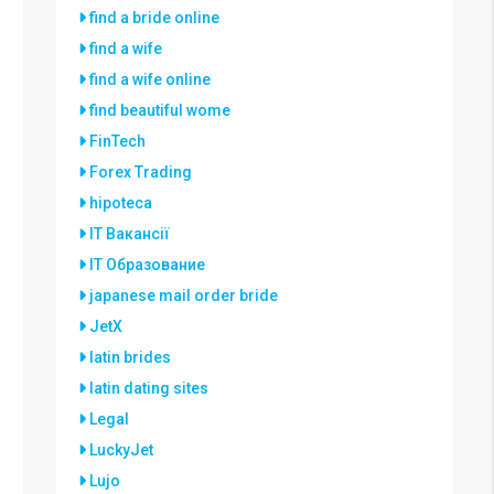
find a bride online
find a wife
find a wife online
find beautiful wome
FinTech
Forex Trading
hipoteca
IT Вакансії
IT Образование
japanese mail order bride
JetX
latin brides
latin dating sites
Legal
LuckyJet
Lujo