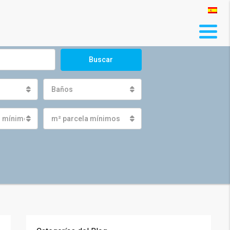
Buscar
Baños
s mínimos
m² parcela mínimos