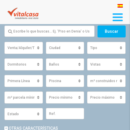
Buscar
Venta/Alquiler/Traspaso
Ciudad
Tipo
Dormitorios
Baños
Vistas
Primera Línea
Piscina
m² construidos mínimo
m² parcela mínimos
Precio mínimo
Precio máximo
Estado
OTRAS CARACTERÍSTICAS