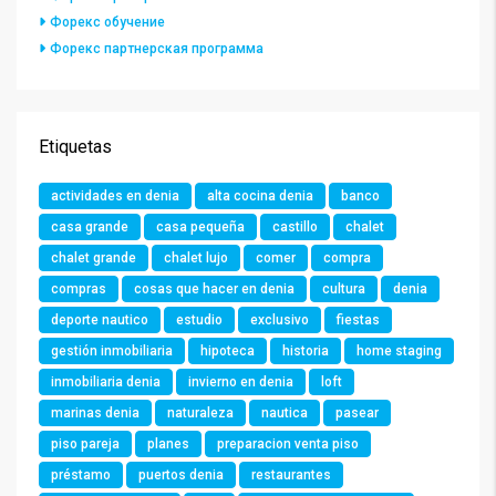
Форекс обучение
Форекс партнерская программа
Etiquetas
actividades en denia
alta cocina denia
banco
casa grande
casa pequeña
castillo
chalet
chalet grande
chalet lujo
comer
compra
compras
cosas que hacer en denia
cultura
denia
deporte nautico
estudio
exclusivo
fiestas
gestión inmobiliaria
hipoteca
historia
home staging
inmobiliaria denia
invierno en denia
loft
marinas denia
naturaleza
nautica
pasear
piso pareja
planes
preparacion venta piso
préstamo
puertos denia
restaurantes