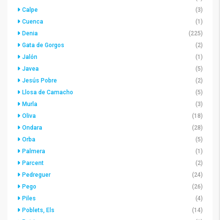
Calpe
(3)
Cuenca
(1)
Denia
(225)
Gata de Gorgos
(2)
Jalón
(1)
Javea
(5)
Jesús Pobre
(2)
Llosa de Camacho
(5)
Murla
(3)
Oliva
(18)
Ondara
(28)
Orba
(5)
Palmera
(1)
Parcent
(2)
Pedreguer
(24)
Pego
(26)
Piles
(4)
Poblets, Els
(14)