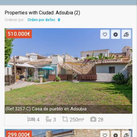
Properties with Ciudad: Adsubia (2)
Orden por defecto
Ordenar por:
510.000€
Casa de pueblo en Adsubia
(Ref.3257-C)
4
3
250m²
28
299.000€