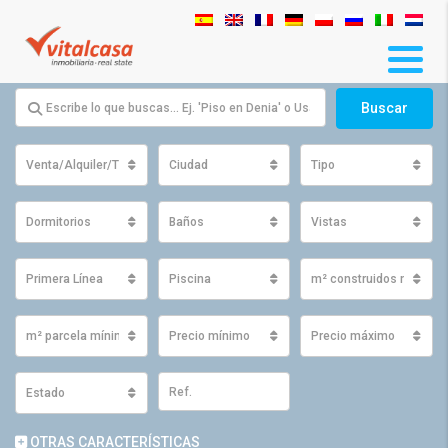
Buscar
Venta/Alquiler/Traspaso
Ciudad
Tipo
Dormitorios
Baños
Vistas
Primera Línea
Piscina
m² construidos mínimo
m² parcela mínimos
Precio mínimo
Precio máximo
Estado
OTRAS CARACTERÍSTICAS