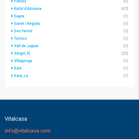
Potries
(1)
Rafol d'Almunia
(47)
Sagra
(1)
Sanet i Negrals
(1)
Son Ferriol
(1)
Tormos
(1)
Vall de Laguar
(1)
Vergel, El
(22)
Villagonga
(1)
Xaló
(1)
Xara, La
(1)
Vitalcasa
info@vitalcasa.com