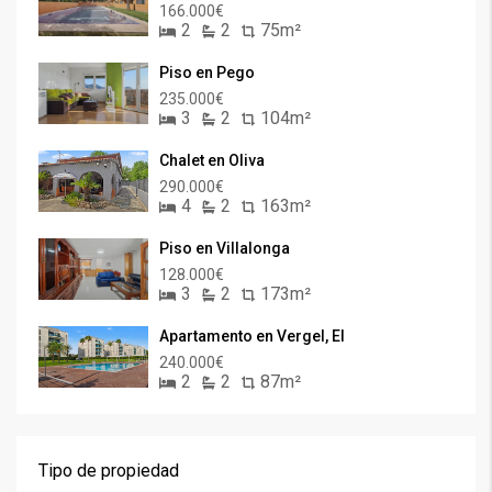
166.000€
2
2
75m²
Piso en Pego
235.000€
3
2
104m²
Chalet en Oliva
290.000€
4
2
163m²
Piso en Villalonga
128.000€
3
2
173m²
Apartamento en Vergel, El
240.000€
2
2
87m²
Tipo de propiedad