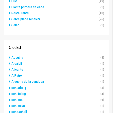
Piso
(49)
Planta primera de casa
(1)
Restaurante
(10)
Sobre plano (chalet)
(25)
Solar
(1)
Ciudad
Adsubia
(3)
Alcalalí
(1)
Alicante
(1)
AlPatro
(1)
Alqueria de la condesa
(1)
Beniarbeig
(3)
Benidoleig
(4)
Benissa
(6)
Benissiva
(1)
Benitachell
(1)