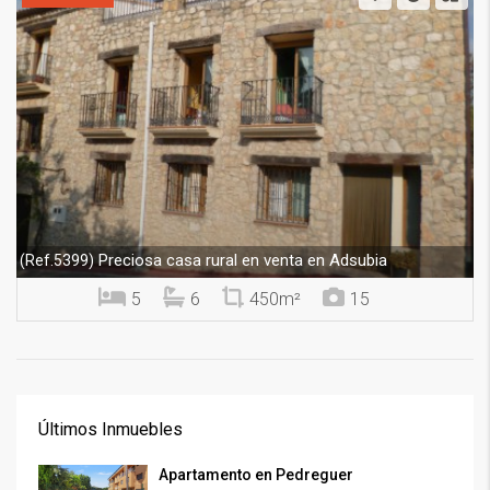
Preciosa casa rural en venta en Adsubia
(Ref.5399)
5
6
450m²
15
Últimos Inmuebles
Apartamento en Pedreguer