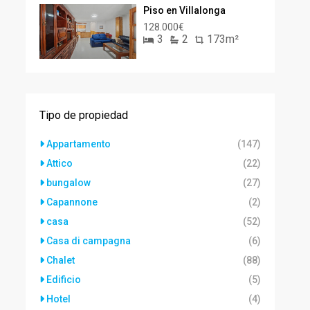
Piso en Villalonga
128.000€
3
2
173m²
Tipo de propiedad
Appartamento
(147)
Attico
(22)
bungalow
(27)
Capannone
(2)
casa
(52)
Casa di campagna
(6)
Chalet
(88)
Edificio
(5)
Hotel
(4)