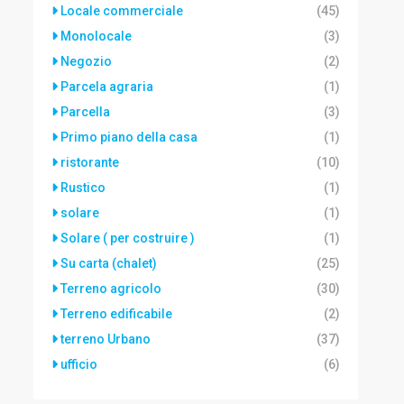
Locale commerciale
(45)
Monolocale
(3)
Negozio
(2)
Parcela agraria
(1)
Parcella
(3)
Primo piano della casa
(1)
ristorante
(10)
Rustico
(1)
solare
(1)
Solare ( per costruire )
(1)
Su carta (chalet)
(25)
Terreno agricolo
(30)
Terreno edificabile
(2)
terreno Urbano
(37)
ufficio
(6)