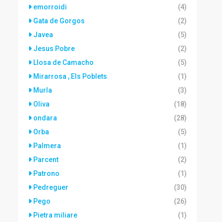
emorroidi
(4)
Gata de Gorgos
(2)
Javea
(5)
Jesus Pobre
(2)
Llosa de Camacho
(5)
Mirarrosa , Els Poblets
(1)
Murla
(3)
Oliva
(18)
ondara
(28)
Orba
(5)
Palmera
(1)
Parcent
(2)
Patrono
(1)
Pedreguer
(30)
Pego
(26)
Pietra miliare
(1)