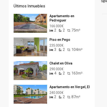
Spi
Últimos Inmuebles
Apartamento en
Pedreguer
166.000€
2
2
75m²
Piso en Pego
235.000€
3
2
104m²
Chalet en Oliva
290.000€
4
2
163m²
Apartamento en Vergel, El
240.000€
2
2
87m²