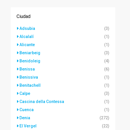
Ciudad
Adsubia
(3)
Alcalalí
(1)
Alicante
(1)
Beniarbeig
(3)
Benidoleig
(4)
Benissa
(6)
Benissiva
(1)
Benitachell
(1)
Calpe
(3)
Cascina della Contessa
(1)
Cuenca
(1)
Denia
(272)
El Vergel
(22)