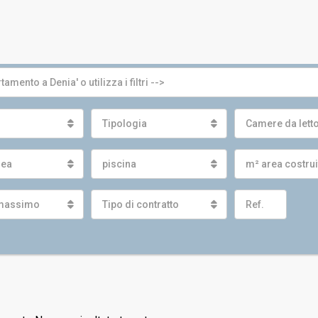
Tipologia
Camere da lett
nea
piscina
m² area costru
massimo
Tipo di contratto