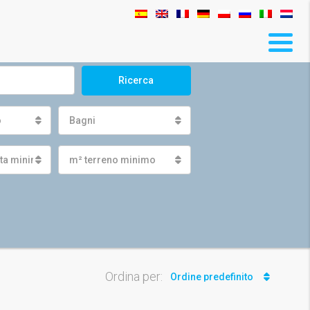
Ricerca
o
Bagni
ita minima
m² terreno minimo
Ordina per:
Ordine predefinito