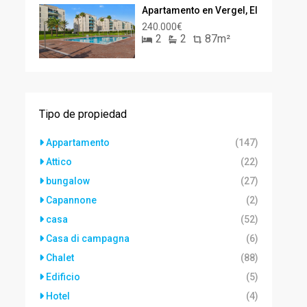
Apartamento en Vergel, El
240.000€
2
2
87m²
Tipo de propiedad
Appartamento
(147)
Attico
(22)
bungalow
(27)
Capannone
(2)
casa
(52)
Casa di campagna
(6)
Chalet
(88)
Edificio
(5)
Hotel
(4)