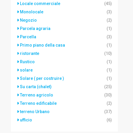
Locale commerciale
(45)
Monolocale
(3)
Negozio
(2)
Parcela agraria
(1)
Parcella
(3)
Primo piano della casa
(1)
ristorante
(10)
Rustico
(1)
solare
(1)
Solare ( per costruire )
(1)
Su carta (chalet)
(25)
Terreno agricolo
(30)
Terreno edificabile
(2)
terreno Urbano
(37)
ufficio
(6)