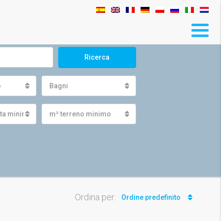
Ricerca
o
Bagni
ita minima
m² terreno minimo
Ordina per:
Ordine predefinito