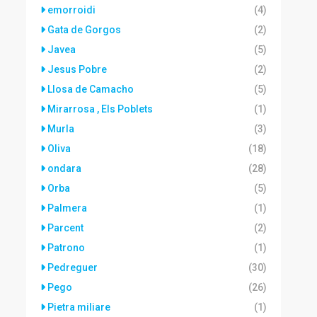
emorroidi
(4)
Gata de Gorgos
(2)
Javea
(5)
Jesus Pobre
(2)
Llosa de Camacho
(5)
Mirarrosa , Els Poblets
(1)
Murla
(3)
Oliva
(18)
ondara
(28)
Orba
(5)
Palmera
(1)
Parcent
(2)
Patrono
(1)
Pedreguer
(30)
Pego
(26)
Pietra miliare
(1)