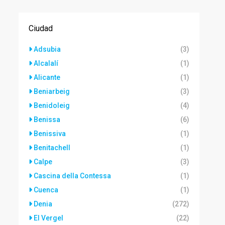
Ciudad
Adsubia
(3)
Alcalalí
(1)
Alicante
(1)
Beniarbeig
(3)
Benidoleig
(4)
Benissa
(6)
Benissiva
(1)
Benitachell
(1)
Calpe
(3)
Cascina della Contessa
(1)
Cuenca
(1)
Denia
(272)
El Vergel
(22)