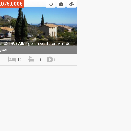
.075.000€
Albergo en venta en Vall de
ef.02199)
guar
10
10
5