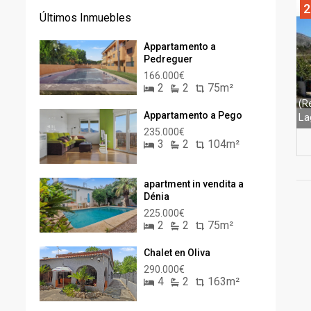
2
Últimos Inmuebles
Appartamento a
Pedreguer
166.000€
2
2
75m²
(R
Appartamento a Pego
La
235.000€
3
2
104m²
apartment in vendita a
Dénia
225.000€
2
2
75m²
Chalet en Oliva
290.000€
4
2
163m²