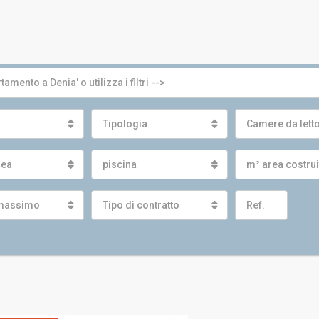
Tipologia
Camere da lett
nea
piscina
m² area costru
massimo
Tipo di contratto