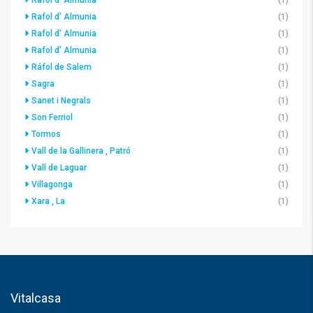
Rafol d' Almunia
(1)
Rafol d' Almunia
(1)
Rafol d' Almunia
(1)
Rafol d' Almunia
(1)
Ráfol de Salem
(1)
Sagra
(1)
Sanet i Negrals
(1)
Son Ferriol
(1)
Tormos
(1)
Vall de la Gallinera , Patró
(1)
Vall de Laguar
(1)
Villagonga
(1)
Xara , La
(1)
Vitalcasa