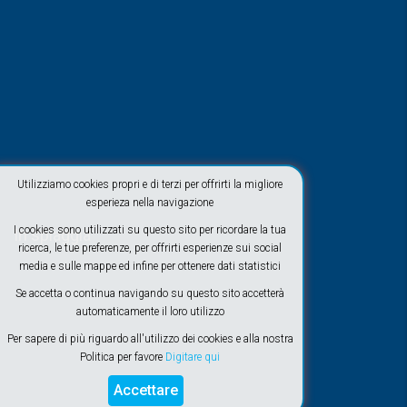
Utilizziamo cookies propri e di terzi per offrirti la migliore
esperieza nella navigazione
I cookies sono utilizzati su questo sito per ricordare la tua
In spiaggia
ricerca, le tue preferenze, per offrirti esperienze sui social
media e sulle mappe ed infine per ottenere dati statistici
Se accetta o continua navigando su questo sito accetterà
automaticamente il loro utilizzo
Per sapere di più riguardo all'utilizzo dei cookies e alla nostra
Politica per favore
Digitare qui
Accettare