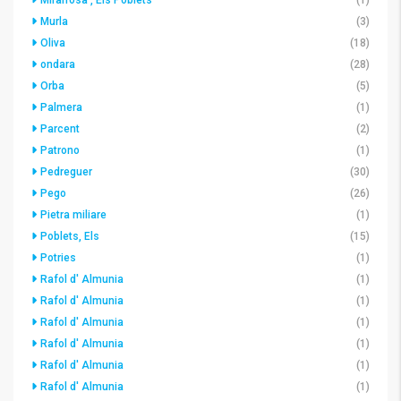
Mirarrosa , Els Poblets
(1)
Murla
(3)
Oliva
(18)
ondara
(28)
Orba
(5)
Palmera
(1)
Parcent
(2)
Patrono
(1)
Pedreguer
(30)
Pego
(26)
Pietra miliare
(1)
Poblets, Els
(15)
Potries
(1)
Rafol d' Almunia
(1)
Rafol d' Almunia
(1)
Rafol d' Almunia
(1)
Rafol d' Almunia
(1)
Rafol d' Almunia
(1)
Rafol d' Almunia
(1)