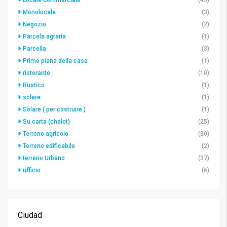
Locale commerciale
(45)
Monolocale
(3)
Negozio
(2)
Parcela agraria
(1)
Parcella
(3)
Primo piano della casa
(1)
ristorante
(10)
Rustico
(1)
solare
(1)
Solare ( per costruire )
(1)
Su carta (chalet)
(25)
Terreno agricolo
(30)
Terreno edificabile
(2)
terreno Urbano
(37)
ufficio
(6)
Ciudad