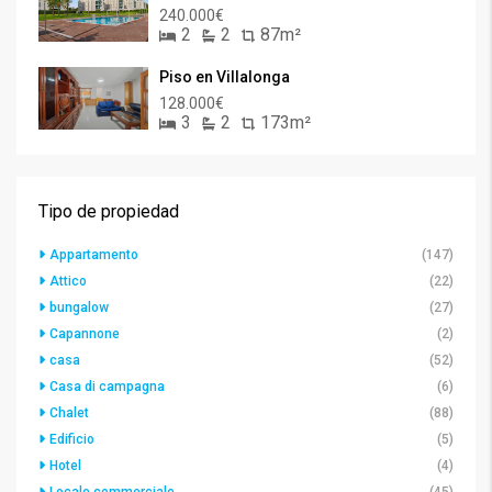
240.000€
2
2
87m²
Piso en Villalonga
128.000€
3
2
173m²
Tipo de propiedad
Appartamento
(147)
Attico
(22)
bungalow
(27)
Capannone
(2)
casa
(52)
Casa di campagna
(6)
Chalet
(88)
Edificio
(5)
Hotel
(4)