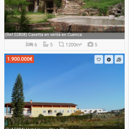
Casetta en venta en Cuenca
(Ref.02808)
6
5
1200m²
5
1.900.000€