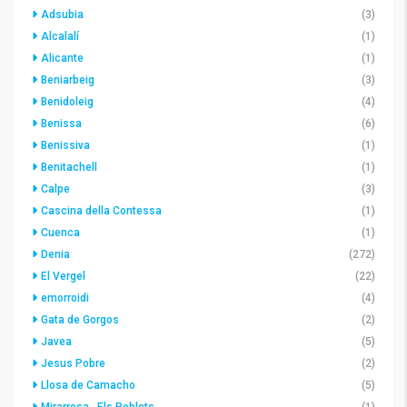
Adsubia
(3)
Alcalalí
(1)
Alicante
(1)
Beniarbeig
(3)
Benidoleig
(4)
Benissa
(6)
Benissiva
(1)
Benitachell
(1)
Calpe
(3)
Cascina della Contessa
(1)
Cuenca
(1)
Denia
(272)
El Vergel
(22)
emorroidi
(4)
Gata de Gorgos
(2)
Javea
(5)
Jesus Pobre
(2)
Llosa de Camacho
(5)