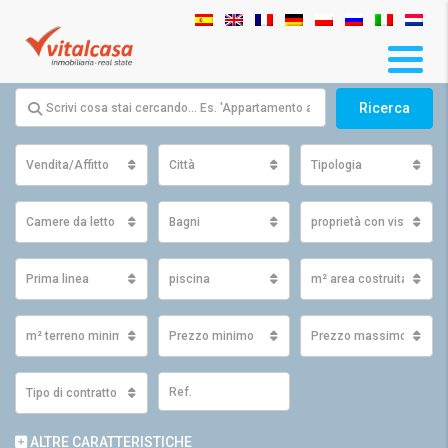
Ricerca
Vendita/Affitto
Città
Tipologia
Camere da letto
Bagni
proprietà con vista
Prima linea
piscina
m² area costruita minim
m² terreno minimo
Prezzo minimo
Prezzo massimo
Tipo di contratto
ALTRE CARATTERISTICHE