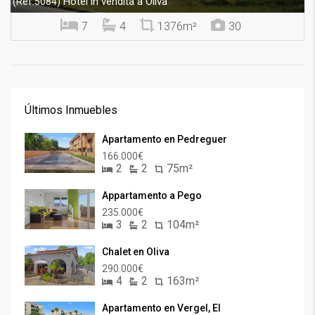
Hotel in vendita a Oliva
(Ref.5084)
7
4
1376m²
30
Últimos Inmuebles
Apartamento en Pedreguer
166.000€
2
2
75m²
Appartamento a Pego
235.000€
3
2
104m²
Chalet en Oliva
290.000€
4
2
163m²
Apartamento en Vergel, El