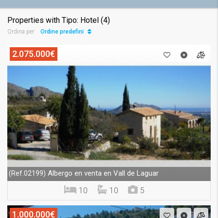
Properties with Tipo: Hotel (4)
Ordine predefinito
Ordina per:
2.075.000€
Albergo en venta en Vall de Laguar
(Ref.02199)
10
10
5
1.000.000€