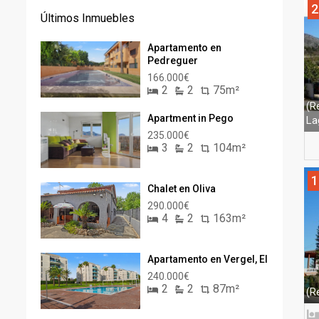
2
Últimos Inmuebles
Apartamento en
Pedreguer
166.000€
2
2
75m²
(R
Apartment in Pego
La
235.000€
3
2
104m²
1
Chalet en Oliva
290.000€
4
2
163m²
Apartamento en Vergel, El
240.000€
2
2
87m²
(R