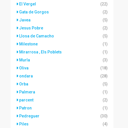
El Vergel
(22)
Gata de Gorgos
(2)
Javea
(5)
Jesus Pobre
(2)
Llosa de Camacho
(5)
Milestone
(1)
Mirarrosa , Els Poblets
(1)
Murla
(3)
Oliva
(18)
ondara
(28)
Orba
(5)
Palmera
(1)
parcent
(2)
Patron
(1)
Pedreguer
(30)
Piles
(4)