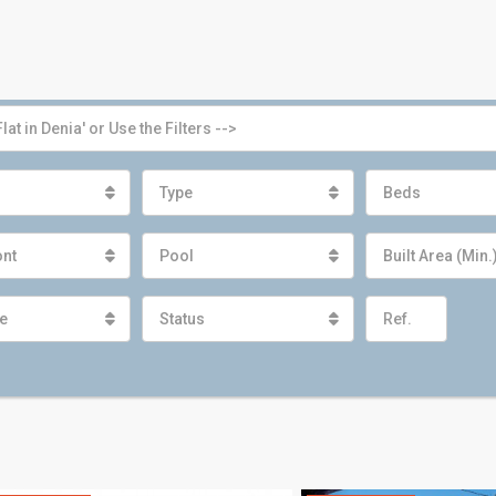
Type
Beds
ont
Pool
Built Area (Min.
e
Status