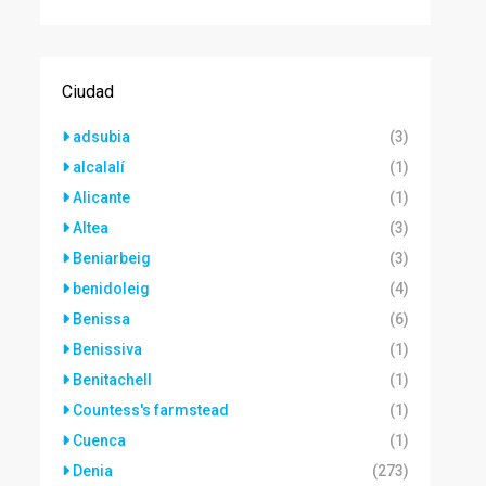
Ciudad
adsubia
(3)
alcalalí
(1)
Alicante
(1)
Altea
(3)
Beniarbeig
(3)
benidoleig
(4)
Benissa
(6)
Benissiva
(1)
Benitachell
(1)
Countess's farmstead
(1)
Cuenca
(1)
Denia
(273)