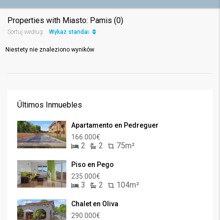
Properties with Miasto: Pamis (0)
Wykaz standard
Sortuj według:
Niestety nie znaleziono wyników
Últimos Inmuebles
Apartamento en Pedreguer
166.000€
2
2
75m²
Piso en Pego
235.000€
3
2
104m²
Chalet en Oliva
290.000€