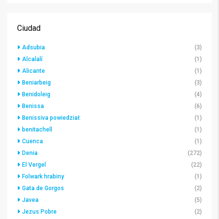
Ciudad
Adsubia
(3)
Alcalalí
(1)
Alicante
(1)
Beniarbeig
(3)
Benidoleig
(4)
Benissa
(6)
Benissiva powiedział:
(1)
benitachell
(1)
Cuenca
(1)
Denia
(272)
El Vergel
(22)
Folwark hrabiny
(1)
Gata de Gorgos
(2)
Javea
(5)
Jezus Pobre
(2)