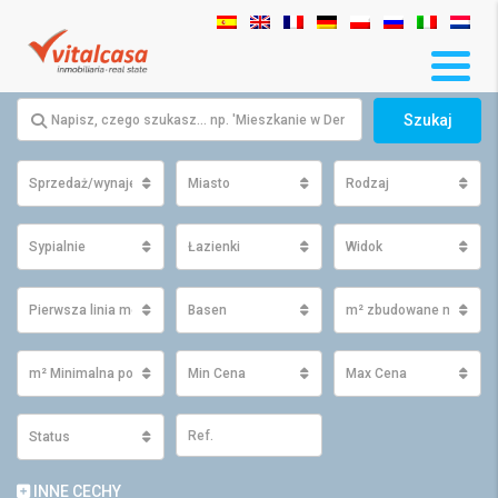
Szukaj
Sprzedaż/wynajem
Miasto
Rodzaj
Sypialnie
Łazienki
Widok
Pierwsza linia morza
Basen
m² zbudowane minimu
m² Minimalna powierzchnia działki
Min Cena
Max Cena
Status
INNE CECHY