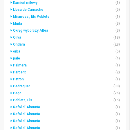
Kamień milowy
(1)
Llosa de Camacho
(5)
Mirarrosa , Els Poblets
(1)
Murla
(3)
Okręg wyborczy Altea
(3)
Oliva
(18)
Ondara
(28)
orba
(5)
pale
(4)
Palmera
(1)
Parcent
(2)
Patron
(1)
Pedreguer
(30)
Pego
(26)
Poblets, Els
(15)
Rafol d' Almunia
(1)
Rafol d' Almunia
(1)
Rafol d' Almunia
(1)
Rafol d' Almunia
(1)