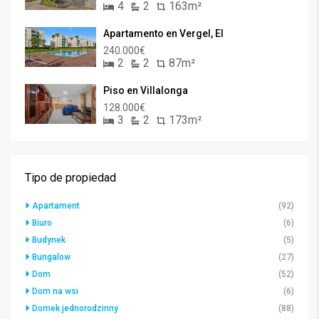
4
2
163m²
Apartamento en Vergel, El
240.000€
2
2
87m²
Piso en Villalonga
128.000€
3
2
173m²
Tipo de propiedad
Apartament
(92)
Biuro
(6)
Budynek
(5)
Bungalow
(27)
Dom
(52)
Dom na wsi
(6)
Domek jednorodzinny
(88)