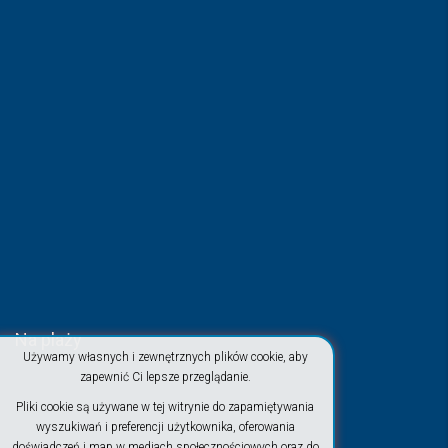
Na plaży
Używamy własnych i zewnętrznych plików cookie, aby
zapewnić Ci lepsze przeglądanie.
Pliki cookie są używane w tej witrynie do zapamiętywania
wyszukiwań i preferencji użytkownika, oferowania
doświadczeń i map w mediach społecznościowych oraz do