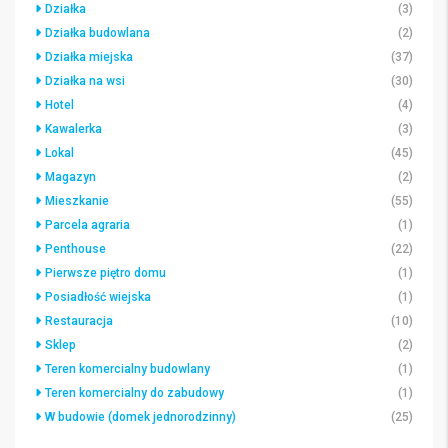
Działka
(3)
Działka budowlana
(2)
Działka miejska
(37)
Działka na wsi
(30)
Hotel
(4)
Kawalerka
(3)
Lokal
(45)
Magazyn
(2)
Mieszkanie
(55)
Parcela agraria
(1)
Penthouse
(22)
Pierwsze piętro domu
(1)
Posiadłość wiejska
(1)
Restauracja
(10)
Sklep
(2)
Teren komercialny budowlany
(1)
Teren komercialny do zabudowy
(1)
W budowie (domek jednorodzinny)
(25)