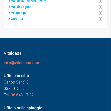
Vall de la Gallinera , Patró
(1)
Vall de Laguar
(1)
Villagonga
(1)
Xara , La
(1)
Vitalcasa
info@vitalcasa.com
Ufficio in città:
Carlos Sentí, 3
03700 Denia
Tel.
96.643.17.22
Ufficio sulla spiaggia: