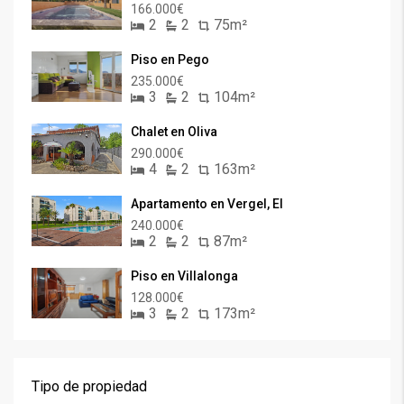
166.000€
2
2
75m²
Piso en Pego
235.000€
3
2
104m²
Chalet en Oliva
290.000€
4
2
163m²
Apartamento en Vergel, El
240.000€
2
2
87m²
Piso en Villalonga
128.000€
3
2
173m²
Tipo de propiedad