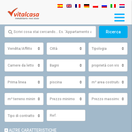
Ricerca
Vendita/Affitto
Città
Tipologia
Camere da letto
Bagni
proprietà con vista
Prima linea
piscina
m² area costruita minim
m² terreno minimo
Prezzo minimo
Prezzo massimo
Tipo di contratto
ALTRE CARATTERISTICHE