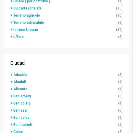
Solare ( per costruire )
(1)
Su carta (chalet)
(25)
Terreno agricolo
(30)
Terreno edificabile
(2)
terreno Urbano
(37)
ufficio
(6)
Ciudad
Adsubia
(3)
Alcalalí
(1)
Alicante
(1)
Beniarbeig
(3)
Benidoleig
(4)
Benissa
(6)
Benissiva
(1)
Benitachell
(1)
Calpe
(3)