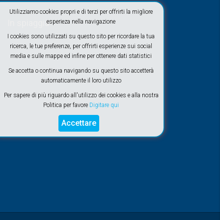
Utilizziamo cookies propri e di terzi per offrirti la migliore
In spiaggia
esperieza nella navigazione
I cookies sono utilizzati su questo sito per ricordare la tua
ricerca, le tue preferenze, per offrirti esperienze sui social
media e sulle mappe ed infine per ottenere dati statistici
Se accetta o continua navigando su questo sito accetterà
automaticamente il loro utilizzo
Per sapere di più riguardo all'utilizzo dei cookies e alla nostra
Politica per favore
Digitare qui
Accettare