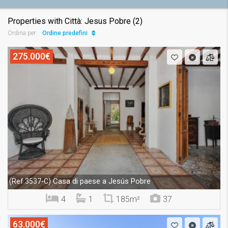
Properties with Città: Jesus Pobre (2)
Ordine predefinito
Ordina per:
275.000€
Casa di paese a Jesús Pobre
(Ref.3537-C)
4
1
185m²
37
63.000€