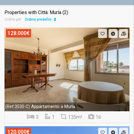
Properties with Città: Murla (2)
Ordine predefinito
Ordina per:
128.000€
Appartamento a Murla
(Ref.3530-C)
3
1
135m²
16
120.000€