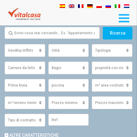
Ricerca
Vendita/Affitto
Città
Tipologia
Camere da letto
Bagni
proprietà con vista
Prima linea
piscina
m² area costruita minim
m² terreno minimo
Prezzo minimo
Prezzo massimo
Tipo di contratto
ALTRE CARATTERISTICHE