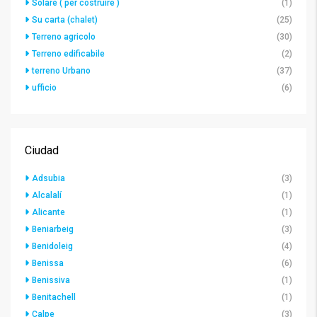
Solare ( per costruire )
(1)
Su carta (chalet)
(25)
Terreno agricolo
(30)
Terreno edificabile
(2)
terreno Urbano
(37)
ufficio
(6)
Ciudad
Adsubia
(3)
Alcalalí
(1)
Alicante
(1)
Beniarbeig
(3)
Benidoleig
(4)
Benissa
(6)
Benissiva
(1)
Benitachell
(1)
Calpe
(3)