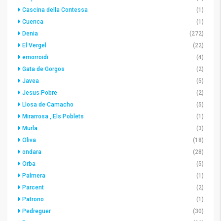
Cascina della Contessa
(1)
Cuenca
(1)
Denia
(272)
El Vergel
(22)
emorroidi
(4)
Gata de Gorgos
(2)
Javea
(5)
Jesus Pobre
(2)
Llosa de Camacho
(5)
Mirarrosa , Els Poblets
(1)
Murla
(3)
Oliva
(18)
ondara
(28)
Orba
(5)
Palmera
(1)
Parcent
(2)
Patrono
(1)
Pedreguer
(30)