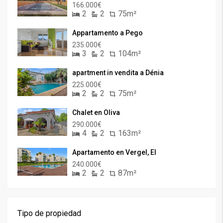
166.000€
2
2
75m²
Appartamento a Pego
235.000€
3
2
104m²
apartment in vendita a Dénia
225.000€
2
2
75m²
Chalet en Oliva
290.000€
4
2
163m²
Apartamento en Vergel, El
240.000€
2
2
87m²
Tipo de propiedad