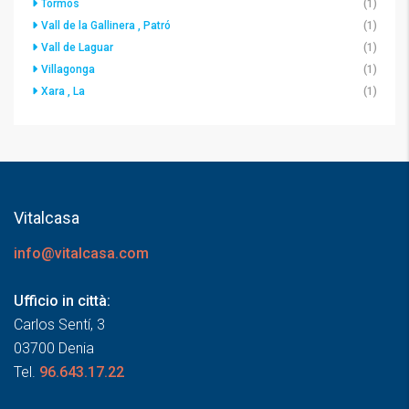
Tormos
(1)
Vall de la Gallinera , Patró
(1)
Vall de Laguar
(1)
Villagonga
(1)
Xara , La
(1)
Vitalcasa
info@vitalcasa.com
Ufficio in città:
Carlos Sentí, 3
03700 Denia
Tel.
96.643.17.22