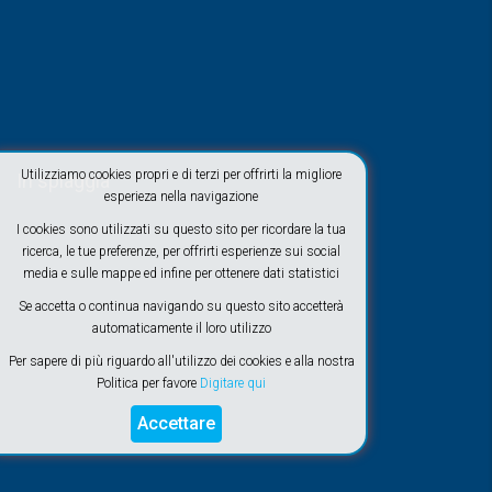
Utilizziamo cookies propri e di terzi per offrirti la migliore
In spiaggia
esperieza nella navigazione
I cookies sono utilizzati su questo sito per ricordare la tua
ricerca, le tue preferenze, per offrirti esperienze sui social
media e sulle mappe ed infine per ottenere dati statistici
Se accetta o continua navigando su questo sito accetterà
automaticamente il loro utilizzo
Per sapere di più riguardo all'utilizzo dei cookies e alla nostra
Politica per favore
Digitare qui
Accettare