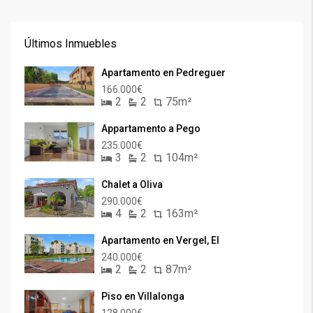
Últimos Inmuebles
Apartamento en Pedreguer
166.000€
2
2
75m²
Appartamento a Pego
235.000€
3
2
104m²
Chalet a Oliva
290.000€
4
2
163m²
Apartamento en Vergel, El
240.000€
2
2
87m²
Piso en Villalonga