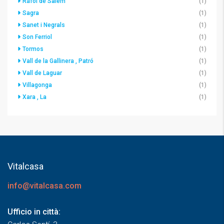
Ráfol de Salem
(1)
Sagra
(1)
Sanet i Negrals
(1)
Son Ferriol
(1)
Tormos
(1)
Vall de la Gallinera , Patró
(1)
Vall de Laguar
(1)
Villagonga
(1)
Xara , La
(1)
Vitalcasa
info@vitalcasa.com
Ufficio in città: