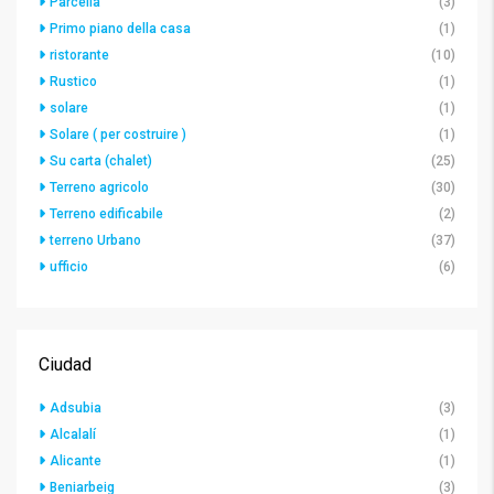
Parcella
(3)
Primo piano della casa
(1)
ristorante
(10)
Rustico
(1)
solare
(1)
Solare ( per costruire )
(1)
Su carta (chalet)
(25)
Terreno agricolo
(30)
Terreno edificabile
(2)
terreno Urbano
(37)
ufficio
(6)
Ciudad
Adsubia
(3)
Alcalalí
(1)
Alicante
(1)
Beniarbeig
(3)