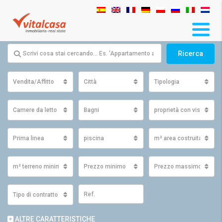
Ricerca
Vendita/Affitto
Città
Tipologia
Camere da letto
Bagni
proprietà con vista
Prima linea
piscina
m² area costruita minim
m² terreno minimo
Prezzo minimo
Prezzo massimo
Tipo di contratto
ALTRE CARATTERISTICHE