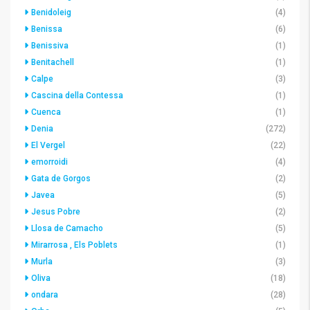
Benidoleig
(4)
Benissa
(6)
Benissiva
(1)
Benitachell
(1)
Calpe
(3)
Cascina della Contessa
(1)
Cuenca
(1)
Denia
(272)
El Vergel
(22)
emorroidi
(4)
Gata de Gorgos
(2)
Javea
(5)
Jesus Pobre
(2)
Llosa de Camacho
(5)
Mirarrosa , Els Poblets
(1)
Murla
(3)
Oliva
(18)
ondara
(28)