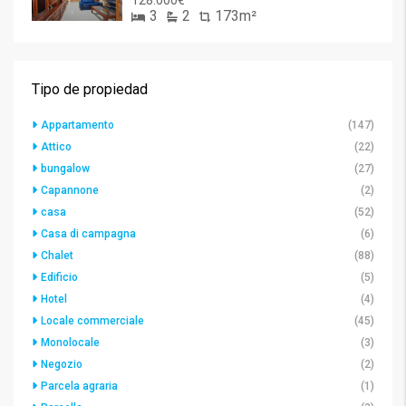
128.000€
3
2
173m²
Tipo de propiedad
Appartamento
(147)
Attico
(22)
bungalow
(27)
Capannone
(2)
casa
(52)
Casa di campagna
(6)
Chalet
(88)
Edificio
(5)
Hotel
(4)
Locale commerciale
(45)
Monolocale
(3)
Negozio
(2)
Parcela agraria
(1)