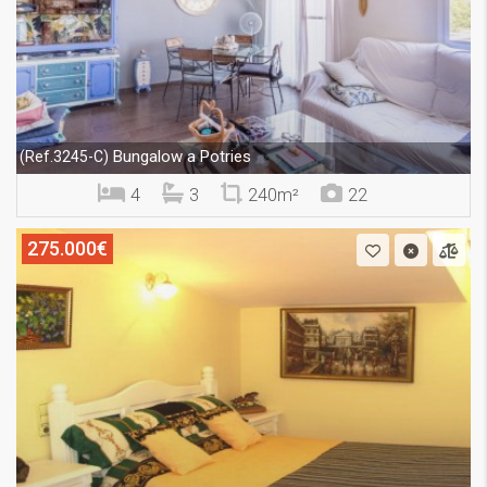
Bungalow a Potries
(Ref.3245-C)
4
3
240m²
22
275.000€