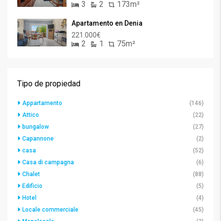
3
2
173m²
Apartamento en Denia
221.000€
2
1
75m²
Tipo de propiedad
Appartamento
(146)
Attico
(22)
bungalow
(27)
Capannone
(2)
casa
(52)
Casa di campagna
(6)
Chalet
(88)
Edificio
(5)
Hotel
(4)
Locale commerciale
(45)