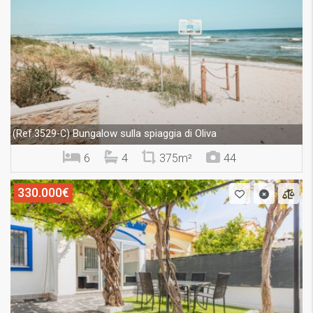
Bungalow sulla spiaggia di Oliva
(Ref.3529-C)
6
4
375m²
44
330.000€