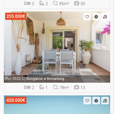
2
2
85m²
30
255.000€
Bungalow a Beniarbeig
(Ref.3532-C)
2
1
78m²
13
420.000€