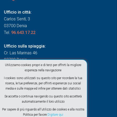
Ufficio in città:
Carlos Sentí, 3
03700 Denia
Tel.
96.643.17.22
Ufficio sulla spiaggia:
Cr. Las Marinas 46
03700 Denia
Utilizziamo cookies propri e di terzi per offrirti la migliore
Tel.
96.642.63.38
esperieza nella navigazione
I cookies sono utilizzati su questo sito per ricordare la tua
In città
ricerca, le tue preferenze, per offrirti esperienze sui social
media e sulle mappe ed infine per ottenere dati statistici
Se accetta o continua navigando su questo sito accetterà
automaticamente il loro utilizzo
Per sapere di più riguardo all'utilizzo dei cookies e alla nostra
Politica per favore
Digitare qui