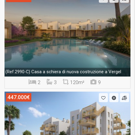
Casa a schiera di nuova costruzione a Vergel
(Ref.2990-C)
2
3
120m²
9
447.000€