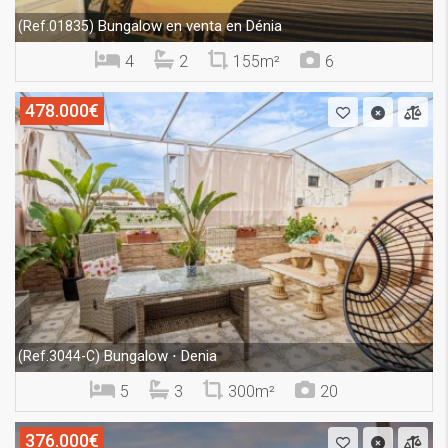
Bungalow en venta en Dénia
(Ref.01835)
4
2
155m²
6
478.000€
Bungalow ⋅ Denia
(Ref.3044-C)
5
3
300m²
20
376.000€