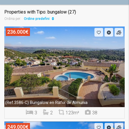
Properties with Tipo: bungalow (27)
Ordine predefinito
Ordina per:
236.000€
Bungalow en Ráfol de Almunia
(Ref.3586-C)
3
2
123m²
38
249.000€