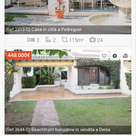
Casa in città a Pedreguer
(Ref.2213-C)
3
2
115m²
24
448.000€
Beachfront bungalow in vendita a Denia
(Ref.3644-D)