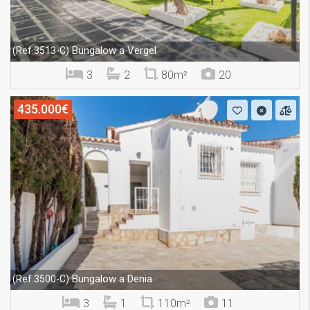
Bungalow a Vergel
(Ref.3513-C)
3
2
80m²
20
435.000€
Bungalow a Denia
(Ref.3500-C)
3
1
110m²
11