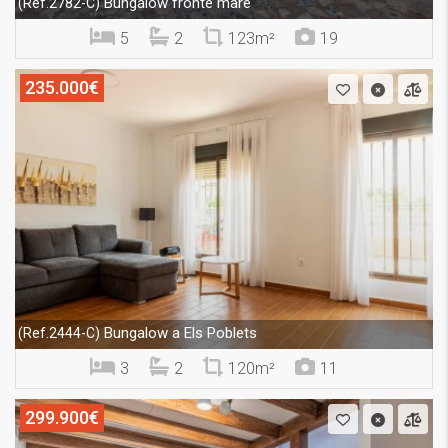
Bungalow fronte mare
(Ref.2782-C)
5
2
123m²
19
235.000€
Bungalow a Els Poblets
(Ref.2444-C)
3
2
120m²
11
299.900€