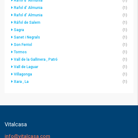
Rafol d' Almunia
(1)
Rafol d' Almunia
(1)
Rafol d' Almunia
(1)
Ráfol de Salem
(1)
Sagra
(1)
Sanet i Negrals
(1)
Son Ferriol
(1)
Tormos
(1)
Vall de la Gallinera , Patró
(1)
Vall de Laguar
(1)
Villagonga
(1)
Xara , La
(1)
Vitalcasa
info@vitalcasa.com