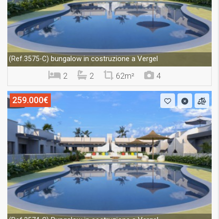
bungalow in costruzione a Vergel
(Ref.3575-C)
2
2
62m²
4
259.000€