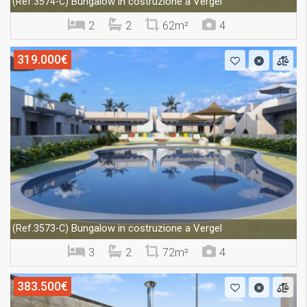
Bungalow in costruzione a Vergel
(Ref.3574-C)
2
2
62m²
4
319.000€
Bungalow in costruzione a Vergel
(Ref.3573-C)
3
2
72m²
4
383.500€