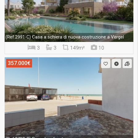
Casa a schiera di nuova costruzione a Vergel
(Ref.2991-C)
3
3
149m²
10
357.000€