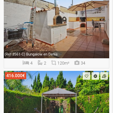
Bungalow en Denia
(Ref.3561-C)
4
2
120m²
34
416.000€