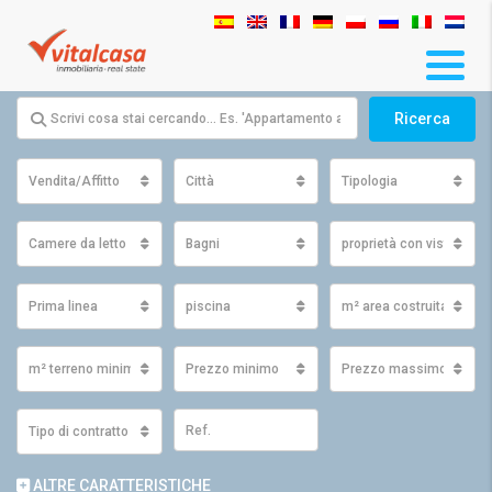
Ricerca
Vendita/Affitto
Città
Tipologia
Camere da letto
Bagni
proprietà con vista
Prima linea
piscina
m² area costruita minim
m² terreno minimo
Prezzo minimo
Prezzo massimo
Tipo di contratto
ALTRE CARATTERISTICHE