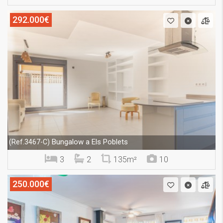
292.000€
Bungalow a Els Poblets
(Ref.3467-C)
3
2
135m²
10
250.000€