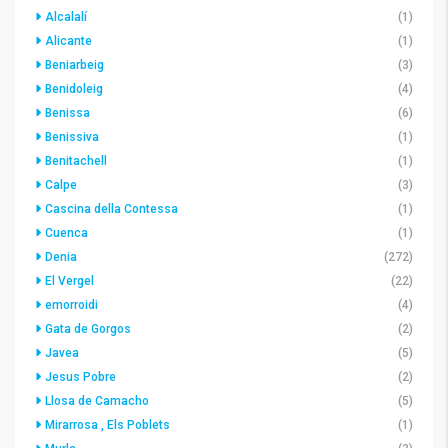
Alcalalí
(1)
Alicante
(1)
Beniarbeig
(3)
Benidoleig
(4)
Benissa
(6)
Benissiva
(1)
Benitachell
(1)
Calpe
(3)
Cascina della Contessa
(1)
Cuenca
(1)
Denia
(272)
El Vergel
(22)
emorroidi
(4)
Gata de Gorgos
(2)
Javea
(5)
Jesus Pobre
(2)
Llosa de Camacho
(5)
Mirarrosa , Els Poblets
(1)