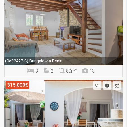
Bungalow a Denia
(Ref.2427-C)
3
2
80m²
13
315.000€