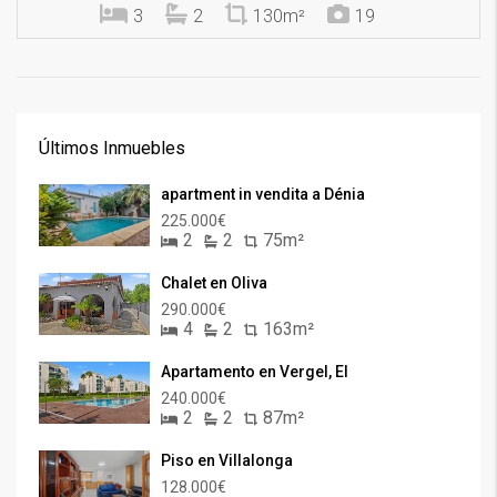
3
2
130m²
19
Últimos Inmuebles
apartment in vendita a Dénia
225.000€
2
2
75m²
Chalet en Oliva
290.000€
4
2
163m²
Apartamento en Vergel, El
240.000€
2
2
87m²
Piso en Villalonga
128.000€