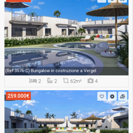
Bungalow in costruzione a Vergel
(Ref.3576-C)
2
2
62m²
4
259.000€