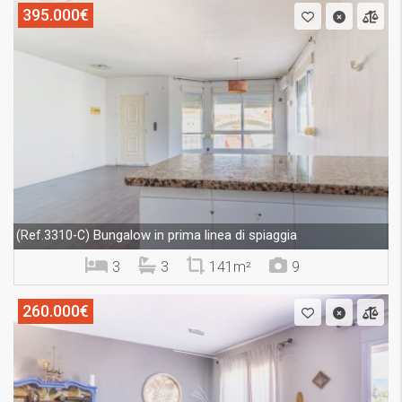
395.000€
Bungalow in prima linea di spiaggia
(Ref.3310-C)
3
3
141m²
9
260.000€