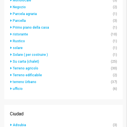
Monolocale
(3)
Negozio
(2)
Parcela agraria
(1)
Parcella
(3)
Primo piano della casa
(1)
ristorante
(10)
Rustico
(1)
solare
(1)
Solare ( per costruire )
(1)
Su carta (chalet)
(25)
Terreno agricolo
(30)
Terreno edificabile
(2)
terreno Urbano
(37)
ufficio
(6)
Ciudad
Adsubia
(3)