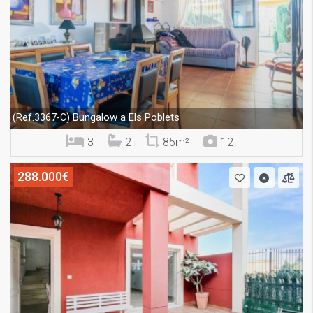
Bungalow a Els Poblets
(Ref.3367-C)
3
2
85m²
12
288.000€