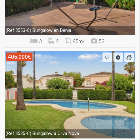
Bungalow en Denia
(Ref.3553-C)
3
2
95m²
52
405.000€
Bungalow a Oliva Nova
(Ref.3535-C)