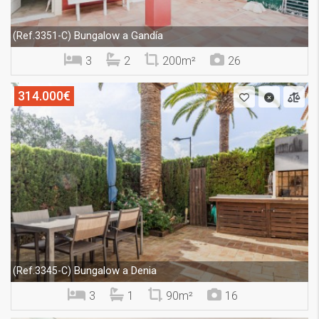
Bungalow a Gandía
(Ref.3351-C)
3
2
200m²
26
314.000€
Bungalow a Denia
(Ref.3345-C)
3
1
90m²
16