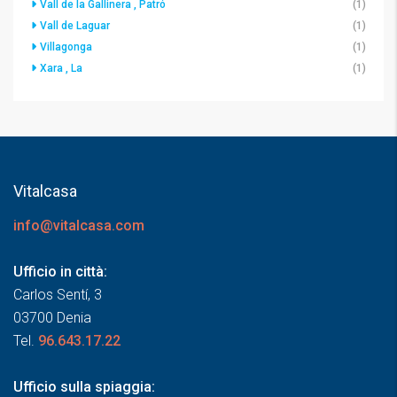
Vall de la Gallinera , Patró
(1)
Vall de Laguar
(1)
Villagonga
(1)
Xara , La
(1)
Vitalcasa
info@vitalcasa.com
Ufficio in città:
Carlos Sentí, 3
03700 Denia
Tel.
96.643.17.22
Ufficio sulla spiaggia: