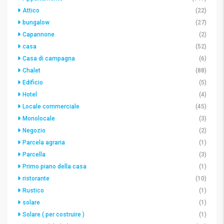
Attico
(22)
bungalow
(27)
Capannone
(2)
casa
(52)
Casa di campagna
(6)
Chalet
(88)
Edificio
(5)
Hotel
(4)
Locale commerciale
(45)
Monolocale
(3)
Negozio
(2)
Parcela agraria
(1)
Parcella
(3)
Primo piano della casa
(1)
ristorante
(10)
Rustico
(1)
solare
(1)
Solare ( per costruire )
(1)