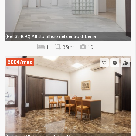
Affitto ufficio nel centro di Denia
(Ref.3346-C)
1
35m²
10
600€/mes