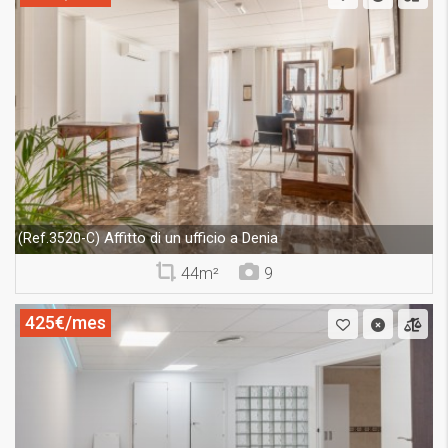
Affitto di un ufficio a Denia
(Ref.3520-C)
44m²
9
425€/mes