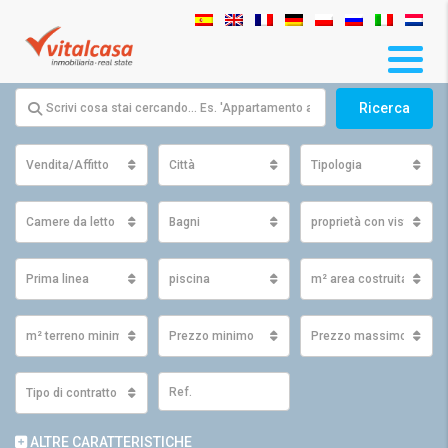
Ricerca
Vendita/Affitto
Città
Tipologia
Camere da letto
Bagni
proprietà con vista
Prima linea
piscina
m² area costruita minim
m² terreno minimo
Prezzo minimo
Prezzo massimo
Tipo di contratto
ALTRE CARATTERISTICHE