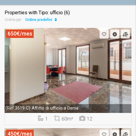
Properties with Tipo: ufficio (6)
Ordine predefinito
Ordina per:
650€/mes
Affitto di ufficio a Denia
(Ref.3519-C)
1
60m²
12
450€/mes