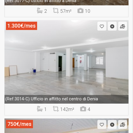
Ufficio in affitto a Denia
(Ref.3077-C)
2
57m²
10
1.300€/mes
Ufficio in affitto nel centro di Denia
(Ref.3014-C)
1
142m²
4
750€/mes