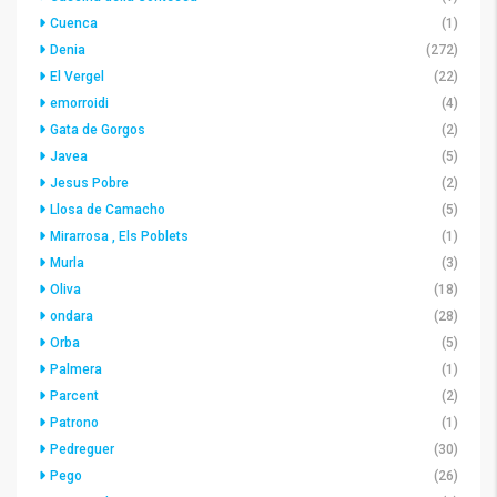
Cuenca
(1)
Denia
(272)
El Vergel
(22)
emorroidi
(4)
Gata de Gorgos
(2)
Javea
(5)
Jesus Pobre
(2)
Llosa de Camacho
(5)
Mirarrosa , Els Poblets
(1)
Murla
(3)
Oliva
(18)
ondara
(28)
Orba
(5)
Palmera
(1)
Parcent
(2)
Patrono
(1)
Pedreguer
(30)
Pego
(26)