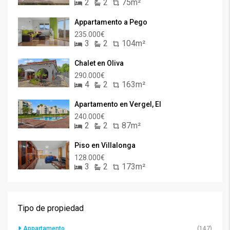
2
2
75m²
Appartamento a Pego
235.000€
3
2
104m²
Chalet en Oliva
290.000€
4
2
163m²
Apartamento en Vergel, El
240.000€
2
2
87m²
Piso en Villalonga
128.000€
3
2
173m²
Tipo de propiedad
Appartamento
(147)