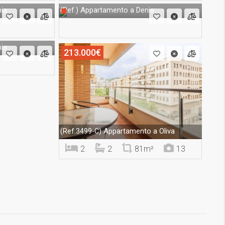
ia
Appartamento a Denia
(Ref.)
ia
213.000€
Appartamento a Oliva
(Ref.3499-C)
2
2
81m²
13