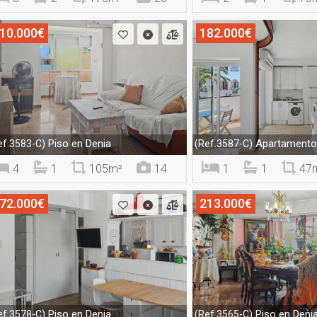
10.000€
182.000€
Piso en Denia
Apartamento 
ef.3583-C)
(Ref.3587-C)
4
1
105m²
14
1
1
47
72.000€
213.000€
Piso en Denia
Piso en Deni
ef.3578-C)
(Ref.3565-C)