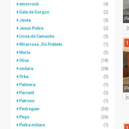
emorroidi
(4)
Gata de Gorgos
(2)
(R
Javea
(5)
Jesus Pobre
(2)
Llosa de Camacho
(5)
1
Mirarrosa , Els Poblets
(1)
Murla
(3)
Oliva
(18)
ondara
(28)
Orba
(5)
Palmera
(1)
(R
Parcent
(2)
Patrono
(1)
Pedreguer
(30)
Pego
(26)
Pietra miliare
(1)
1