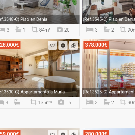
Piso en Denia
Piso en Deni
ef.3548-C)
(Ref.3545-C)
3
1
84m²
20
3
2
90
28.000€
378.000€
Appartamento a Murla
Appartamento
ef.3530-C)
(Ref.3525-C)
3
1
135m²
16
3
2
90
59.000€
280.000€