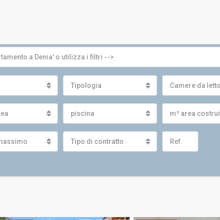
Tipologia
Camere da lett
nea
piscina
m² area costru
massimo
Tipo di contratto