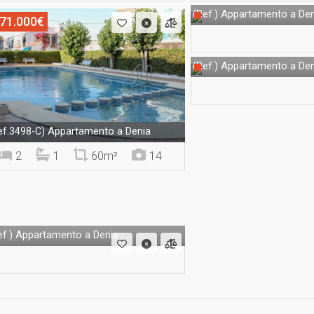
Appartamento a Den
(Ref.)
71.000€
Appartamento a Den
(Ref.)
Appartamento a Denia
ef.3498-C)
2
1
60m²
14
Appartamento a Denia
f.)