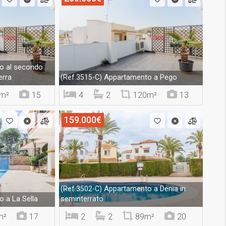
o al secondo
erra
Appartamento a Pego
(Ref.3515-C)
m²
15
4
2
120m²
13
159.000€
Appartamento a Denia in
(Ref.3502-C)
 a La Sella
seminterrato
m²
17
2
2
89m²
20