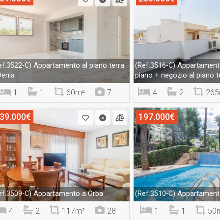
Appartamento al piano terra
Appartament
ef.3522-C)
(Ref.3516-C)
Denia
piano + negozio al piano t
1
1
60m²
7
4
2
265
39.000€
197.000€
Appartamento a Orba
Appartamento
ef.3509-C)
(Ref.3510-C)
4
2
117m²
28
1
1
50