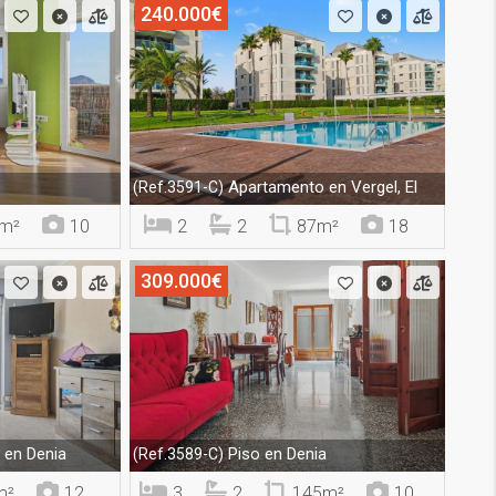
240.000€
o
Apartamento en Vergel, El
(Ref.3591-C)
m²
10
2
2
87m²
18
309.000€
en Denia
Piso en Denia
(Ref.3589-C)
m²
12
3
2
145m²
10