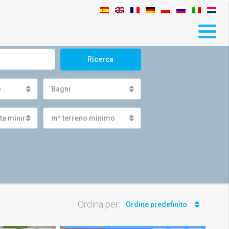
Ricerca
o
Bagni
ita minima
m² terreno minimo
Ordina per:
Ordine predefinito