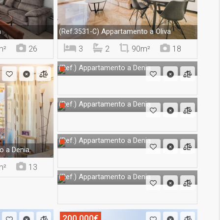
a
Appartamento a Oliva
(Ref.3531-C)
m²
26
3
2
90m²
18
Appartamento a Denia
(Ref.)
Appartamento a Denia
(Ref.)
Appartamento a Denia
(Ref.)
 a Denia
m²
13
Appartamento a Denia
(Ref.)
200.000€