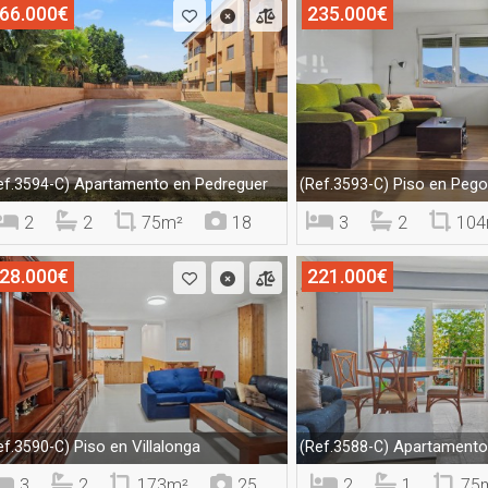
66.000€
235.000€
Apartamento en Pedreguer
Piso en Peg
ef.3594-C)
(Ref.3593-C)
2
2
75m²
18
3
2
104
28.000€
221.000€
Piso en Villalonga
Apartamento 
ef.3590-C)
(Ref.3588-C)
3
2
173m²
25
2
1
75