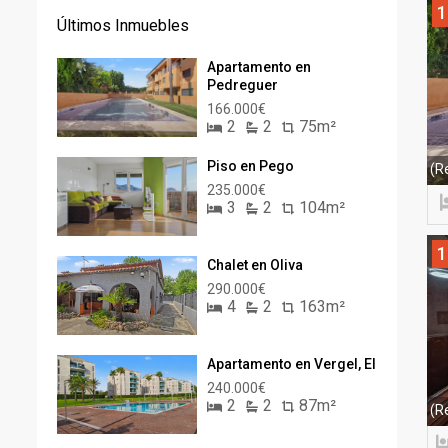
1
Últimos Inmuebles
Apartamento en
Pedreguer
166.000€
2
2
75m²
Piso en Pego
(R
235.000€
3
2
104m²
1
Chalet en Oliva
290.000€
4
2
163m²
Apartamento en Vergel, El
240.000€
2
2
87m²
(R