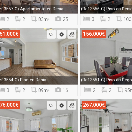
Apartamento en Denia
Piso en Deni
ef.3557-C)
(Ref.3556-C)
2
2
83m²
25
3
2
100
51.000€
156.000€
Piso en Denia
Piso en Peg
ef.3554-C)
(Ref.3551-C)
3
2
89m²
16
2
2
95
76.000€
267.000€