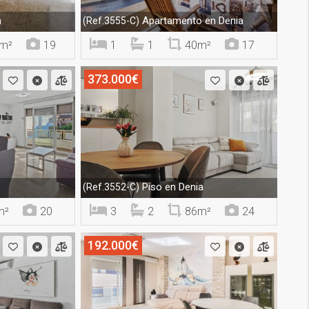
a
Apartamento en Denia
(Ref.3555-C)
m²
19
1
1
40m²
17
373.000€
o
Piso en Denia
(Ref.3552-C)
m²
20
3
2
86m²
24
192.000€