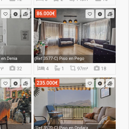
86.000€
en Denia
Piso en Pego
(Ref.3577-C)
m²
32
4
1
97m²
18
235.000€
a
Piso en Ondara
(Ref.3570-C)