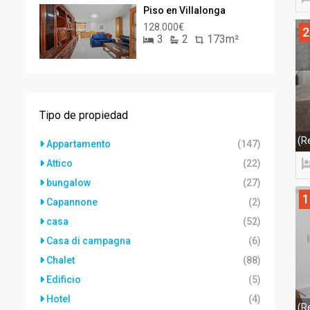
Piso en Villalonga
128.000€
2
3
2
173m²
Tipo de propiedad
(R
Appartamento
(147)
Attico
(22)
bungalow
(27)
1
Capannone
(2)
casa
(52)
Casa di campagna
(6)
Chalet
(88)
Edificio
(5)
Hotel
(4)
(R