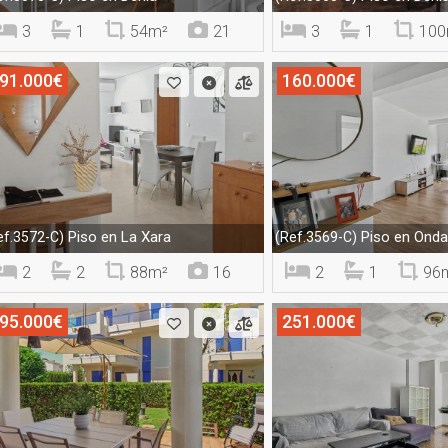
3
1
54m²
21
3
1
100
91.000€
160.000€
Piso en La Xara
Piso en Onda
ef.3572-C)
(Ref.3569-C)
2
2
88m²
16
2
1
96
95.000€
251.000€