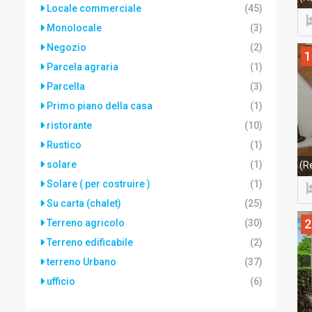
Locale commerciale
(45)
Monolocale
(3)
Negozio
(2)
1
Parcela agraria
(1)
Parcella
(3)
Primo piano della casa
(1)
ristorante
(10)
Rustico
(1)
solare
(1)
(R
Solare ( per costruire )
(1)
Su carta (chalet)
(25)
2
Terreno agricolo
(30)
Terreno edificabile
(2)
terreno Urbano
(37)
ufficio
(6)