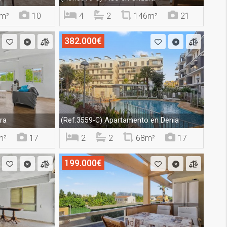
m²
10
4
2
146m²
21
382.000€
ra
Apartamento en Denia
(Ref.3559-C)
m²
17
2
2
68m²
17
199.000€