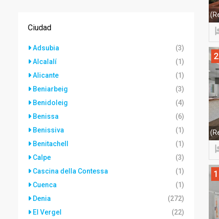
(R
Ciudad
Adsubia
(3)
2
Alcalalí
(1)
Alicante
(1)
Beniarbeig
(3)
Benidoleig
(4)
Benissa
(6)
Benissiva
(1)
(R
Benitachell
(1)
Calpe
(3)
Cascina della Contessa
(1)
1
Cuenca
(1)
Denia
(272)
El Vergel
(22)