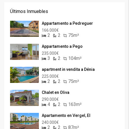
Últimos Inmuebles
Appartamento a Pedreguer
166.000€
2
2
75m²
Appartamento a Pego
235.000€
3
2
104m²
apartment in vendita a Dénia
225.000€
2
2
75m²
Chalet en Oliva
290.000€
4
2
163m²
Apartamento en Vergel, El
240.000€
2
2
87m²