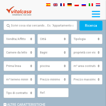
Ricerca
Vendita/Affitto
Città
Tipologia
Camere da letto
Bagni
proprietà con vista
Prima linea
piscina
m² area costruita minim
m² terreno minimo
Prezzo minimo
Prezzo massimo
Tipo di contratto
ALTRE CARATTERISTICHE