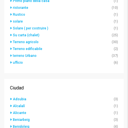
Primo piano della casa
(1)
ristorante
(10)
Rustico
(1)
solare
(1)
Solare ( per costruire )
(1)
Su carta (chalet)
(25)
Terreno agricolo
(30)
Terreno edificabile
(2)
terreno Urbano
(37)
ufficio
(6)
Ciudad
Adsubia
(3)
Alcalalí
(1)
Alicante
(1)
Beniarbeig
(3)
Benidoleig
(4)