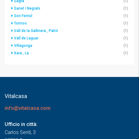
Sagra
(1)
Sanet i Negrals
(1)
Son Ferriol
(1)
Tormos
(1)
Vall de la Gallinera , Patró
(1)
Vall de Laguar
(1)
Villagonga
(1)
Xara , La
(1)
Vitalcasa
info@vitalcasa.com
Ufficio in città:
Carlos Sentí, 3