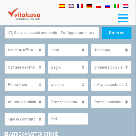
Ricerca
Vendita/Affitto
Città
Tipologia
Camere da letto
Bagni
proprietà con vista
Prima linea
piscina
m² area costruita minim
m² terreno minimo
Prezzo minimo
Prezzo massimo
Tipo di contratto
ALTRE CARATTERISTICHE