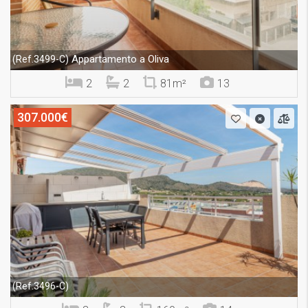
Appartamento a Oliva
(Ref.3499-C)
2
2
81m²
13
307.000€
(Ref.3496-C)