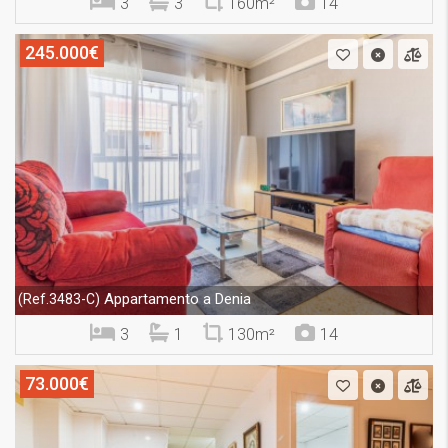
3
3
160m²
14
245.000€
Appartamento a Denia
(Ref.3483-C)
3
1
130m²
14
73.000€