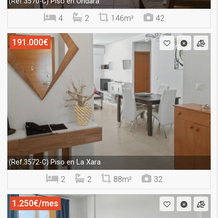
Piso en Ondara
(Ref.3570-C)
4
2
146m²
42
191.000€
Piso en La Xara
(Ref.3572-C)
2
2
88m²
32
1.250€/mes