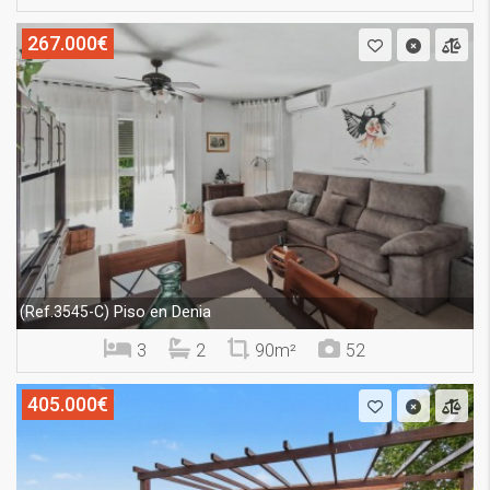
267.000€
Piso en Denia
(Ref.3545-C)
3
2
90m²
52
405.000€