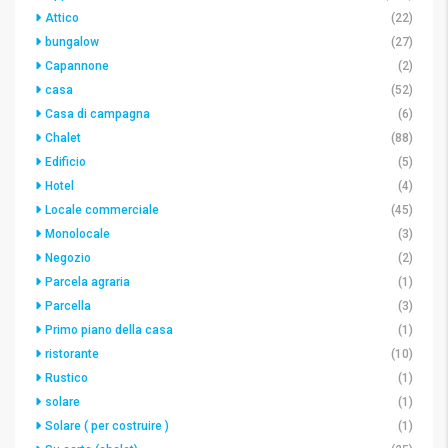
Attico
(22)
bungalow
(27)
Capannone
(2)
casa
(52)
Casa di campagna
(6)
Chalet
(88)
Edificio
(5)
Hotel
(4)
Locale commerciale
(45)
Monolocale
(3)
Negozio
(2)
Parcela agraria
(1)
Parcella
(3)
Primo piano della casa
(1)
ristorante
(10)
Rustico
(1)
solare
(1)
Solare ( per costruire )
(1)