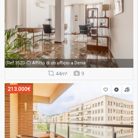
Affitto di un ufficio a Denia
(Ref.3520-C)
44m²
9
213.000€