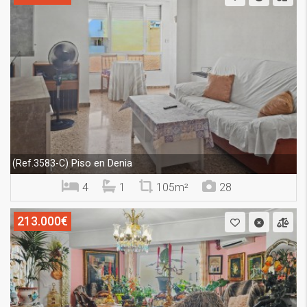
Piso en Denia
(Ref.3583-C)
4
1
105m²
28
213.000€