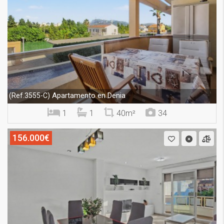
Apartamento en Denia
(Ref.3555-C)
1
1
40m²
34
156.000€