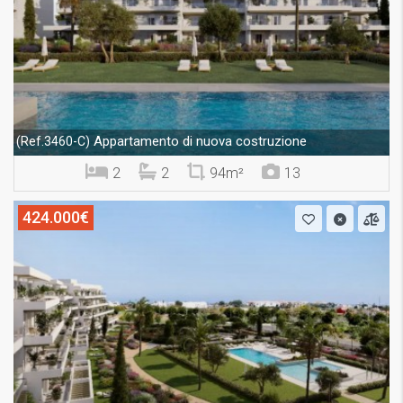
Appartamento di nuova costruzione
(Ref.3460-C)
2
2
94m²
13
424.000€