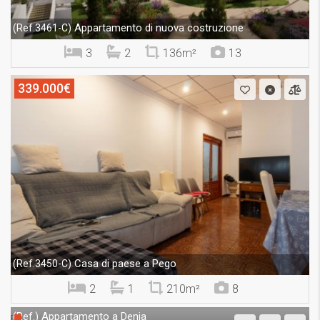
Appartamento di nuova costruzione
(Ref.3461-C)
3
2
136m²
13
339.000€
Casa di paese a Pego
(Ref.3450-C)
2
1
210m²
8
Appartamento a Denia
(Ref.)