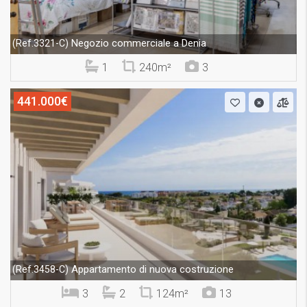
Negozio commerciale a Denia
(Ref.3321-C)
1
240m²
3
441.000€
Appartamento di nuova costruzione
(Ref.3458-C)
3
2
124m²
13