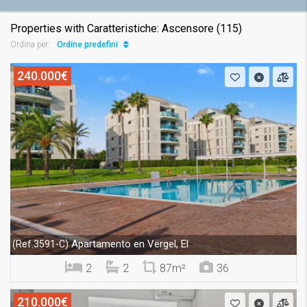
Properties with Caratteristiche: Ascensore (115)
Ordine predefinito
Ordina per:
240.000€
Apartamento en Vergel, El
(Ref.3591-C)
2
2
87m²
36
210.000€