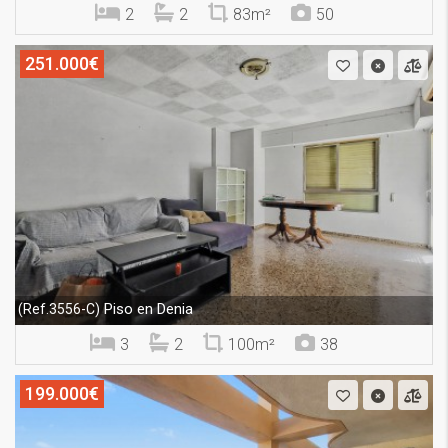
2
2
83m²
50
251.000€
Piso en Denia
(Ref.3556-C)
3
2
100m²
38
199.000€