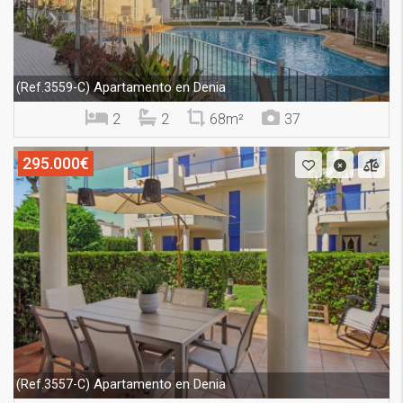
Apartamento en Denia
(Ref.3559-C)
2
2
68m²
37
295.000€
Apartamento en Denia
(Ref.3557-C)