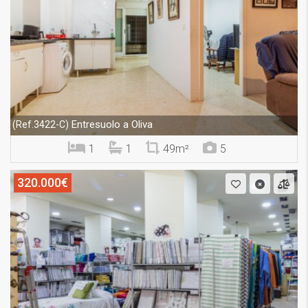
Entresuolo a Oliva
(Ref.3422-C)
1
1
49m²
5
320.000€