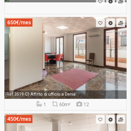
650€/mes
Affitto di ufficio a Denia
(Ref.3519-C)
1
60m²
12
450€/mes