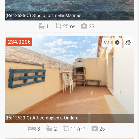
Studio loft nelle Marinas
(Ref.3536-C)
1
25m²
23
234.000€
Attico duplex a Ondara
(Ref.3533-C)
3
2
117m²
25