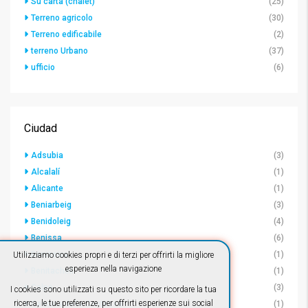
Su carta (chalet)
(25)
Terreno agricolo
(30)
Terreno edificabile
(2)
terreno Urbano
(37)
ufficio
(6)
Ciudad
Adsubia
(3)
Alcalalí
(1)
Alicante
(1)
Beniarbeig
(3)
Benidoleig
(4)
Benissa
(6)
Benissiva
(1)
Utilizziamo cookies propri e di terzi per offrirti la migliore
esperieza nella navigazione
Benitachell
(1)
Calpe
(3)
I cookies sono utilizzati su questo sito per ricordare la tua
ricerca, le tue preferenze, per offrirti esperienze sui social
Cascina della Contessa
(1)