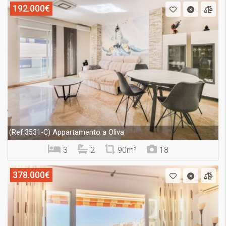
192.000€
Appartamento a Oliva
(Ref.3531-C)
3
2
90m²
18
378.000€