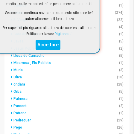
media e sulle mappe ed infine per ottenere dati statistici
Cuenca
(1)
Denia
(274)
Se accetta o continua navigando su questo sito accetterà
automaticamente il loro utilizzo
El Vergel
(22)
emorroidi
(4)
Per sapere di più riguardo all'utilizzo dei cookies e alla nostra
Politica per favore
Digitare qui
Gata de Gorgos
(2)
Javea
(5)
Accettare
Jesus Pobre
(2)
Llosa de Camacho
(5)
Mirarrosa , Els Poblets
(1)
Murla
(3)
Oliva
(18)
ondara
(28)
Orba
(5)
Palmera
(1)
Parcent
(2)
Patrono
(1)
Pedreguer
(29)
Pego
(26)