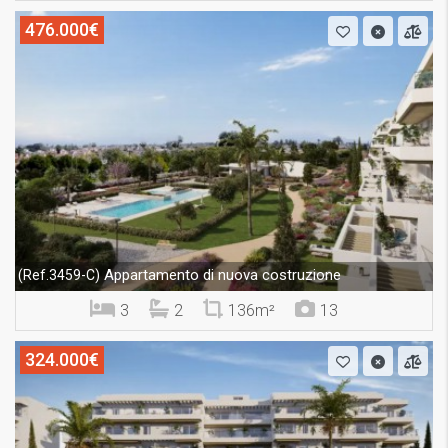
476.000€
Appartamento di nuova costruzione
(Ref.3459-C)
3
2
136m²
13
324.000€