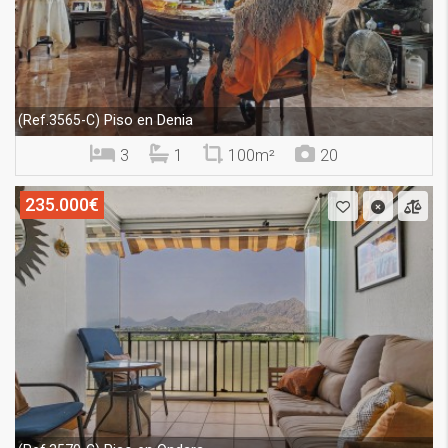
Piso en Denia
(Ref.3565-C)
3
1
100m²
20
235.000€