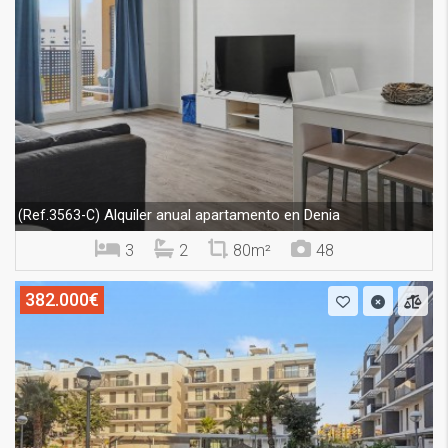
Alquiler anual apartamento en Denia
(Ref.3563-C)
3
2
80m²
48
382.000€