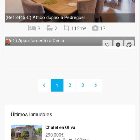
Attico duplex a Pedreguer
(Ref.3445-C)
3
2
112m²
17
Appartamento a Denia
(Ref.)
2
3
1
Últimos Inmuebles
Chalet en Oliva
290.000€