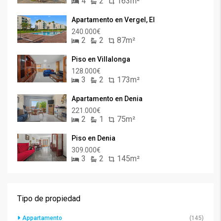
4
2
163m²
Apartamento en Vergel, El
240.000€
2
2
87m²
Piso en Villalonga
128.000€
3
2
173m²
Apartamento en Denia
221.000€
2
1
75m²
Piso en Denia
309.000€
3
2
145m²
Tipo de propiedad
Appartamento
(145)