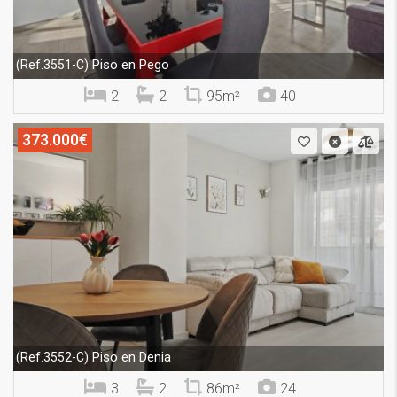
Piso en Pego
(Ref.3551-C)
2
2
95m²
40
373.000€
Piso en Denia
(Ref.3552-C)
3
2
86m²
24