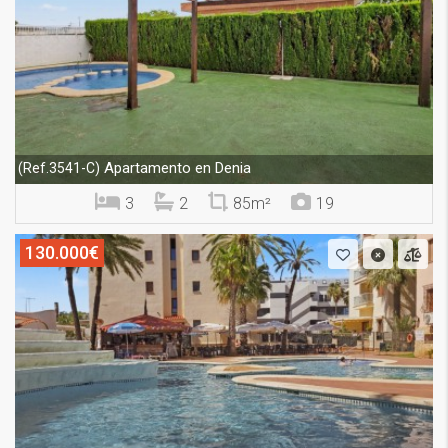
Apartamento en Denia
(Ref.3541-C)
3
2
85m²
19
130.000€